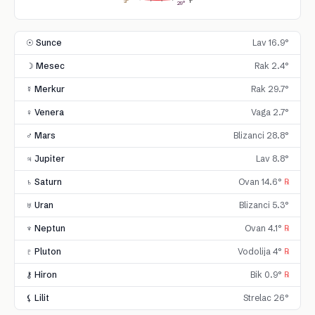
1°
3°
29°
☉ Sunce
Lav 16.9°
☽ Mesec
Rak 2.4°
☿ Merkur
Rak 29.7°
♀ Venera
Vaga 2.7°
♂ Mars
Blizanci 28.8°
♃ Jupiter
Lav 8.8°
♄ Saturn
Ovan 14.6°
℞
♅ Uran
Blizanci 5.3°
♆ Neptun
Ovan 4.1°
℞
♇ Pluton
Vodolija 4°
℞
⚷ Hiron
Bik 0.9°
℞
⚸ Lilit
Strelac 26°