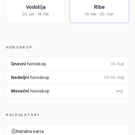
Vodolija
Ribe
20. jan – 18. feb
19. feb – 20. mar
HOROSKOP
Dnevni
horoskop
09. Aug
Nedeljni
horoskop
03–09. Aug
Mesečni
horoskop
avg.
KALKULATORI
Natalna karta