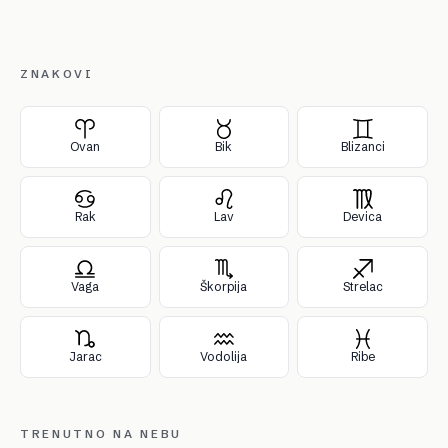
ZNAKOVI
Ovan
Bik
Blizanci
Rak
Lav
Devica
Vaga
Škorpija
Strelac
Jarac
Vodolija
Ribe
TRENUTNO NA NEBU