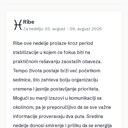
Ribe
Za nedelju: 03. avgust – 09. avgust 2026
Ribe ove nedelje prolaze kroz period
stabilizacije u kojem će fokus biti na
praktičnom rešavanju zaostalih obaveza.
Tempo života postaje brži već početkom
sedmice, što zahteva bolju organizaciju
vremena i jasnije postavljanje prioriteta.
Mogući su manji izazovi u komunikaciji sa
okolinom, pa je preporučljivo da se sve važne
informacije proveravaju dva puta. Sredina
nedelje donosi smirenje i priliku da se energija