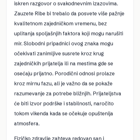
iskren razgovor o svakodnevnim izazovima.
Zauzete Ribe bi trebalo da posvete više pažnje
kvalitetnom zajedničkom vremenu, bez
uplitanja spoljašnjih faktora koji mogu narušiti
mir. Slobodni pripadnici ovog znaka mogu
očekivati zanimljive susrete kroz krug
zajedničkih prijatelja ili na mestima gde se
osećaju prijatno. Porodični odnosi prolaze
kroz mirnu fazu, ali je važno da se pokaže
razumevanje za potrebe bližnjih. Prijateljstva
će biti izvor podrške i stabilnosti, naročito
tokom vikenda kada se očekuje opuštenija
atmosfera.
Fizičko zdravlje zahteva redovan san i