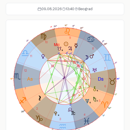
09.08.2026
13:40
Beograd
16°
8°
29°
1°
29°
9
2°
2°
10
28°
8
11
5°
7
12
18°
18°
6
1
0°
5
2
14°
25°
4
4°
3