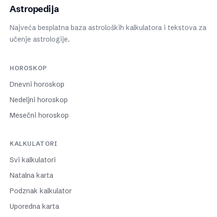
Astropedija
Najveća besplatna baza astroloških kalkulatora i tekstova za
učenje astrologije.
HOROSKOP
Dnevni horoskop
Nedeljni horoskop
Mesečni horoskop
KALKULATORI
Svi kalkulatori
Natalna karta
Podznak kalkulator
Uporedna karta