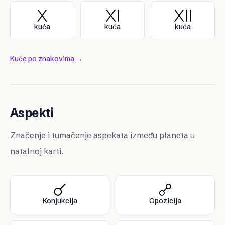
kuća
kuća
kuća
Kuće po znakovima →
Aspekti
Značenje i tumačenje aspekata između planeta u
natalnoj karti.
Konjukcija
Opozicija