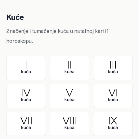
Kuće
Značenje i tumačenje kuća u natalnoj karti i
horoskopu.
kuća
kuća
kuća
kuća
kuća
kuća
kuća
kuća
kuća