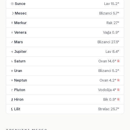
☉ Sunce
Lav 15.2°
☽ Mesec
Blizanci 5.7°
☿ Merkur
Rak 27°
♀ Venera
Vaga 0.9°
♂ Mars
Blizanci 27.5°
♃ Jupiter
Lav 8.4°
♄ Saturn
Ovan 14.6°
℞
♅ Uran
Blizanci 5.2°
♆ Neptun
Ovan 4.2°
℞
♇ Pluton
Vodolija 4°
℞
⚷ Hiron
Bik 0.9°
℞
⚸ Lilit
Strelac 25.7°