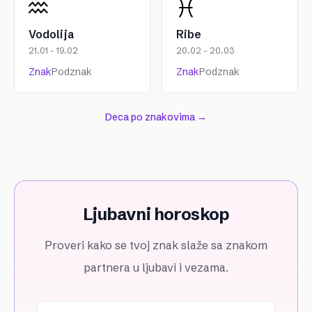
Vodolija
Ribe
21.01 - 19.02
20.02 - 20.03
Znak
Podznak
Znak
Podznak
Deca po znakovima →
Ljubavni horoskop
Proveri kako se tvoj znak slaže sa znakom
partnera u ljubavi i vezama.