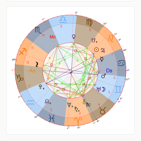
0°
4°
29°
9
8
15°
10
8°
11
26°
7
25°
12
6°
6°
6
27°
1
5
4°
5°
5°
4
2
3
29°
4°
0°
14°
4°