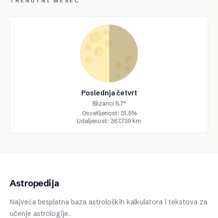
TRENUTNI MESEC
Poslednja četvrt
Blizanci 5.7°
Osvetljenost: 31.5%
Udaljenost: 367.739 km
Astropedija
Najveća besplatna baza astroloških kalkulatora i tekstova za
učenje astrologije.