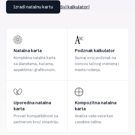
Izradi natalnu kartu
Svi kalkulatori
Natalna karta
Podznak kalkulator
Kompletna natalna karta
Saznaj svoj podznak na
sa planetama, kućama,
osnovu tačnog vremena i
aspektima i grafikonom.
mesta rođenja.
Uporedna natalna
Kompozitna natalna
karta
karta
Proveri kompatibilnost sa
Analiza vaše veze kao
partnerom kroz sinastriju.
zasebne celine.