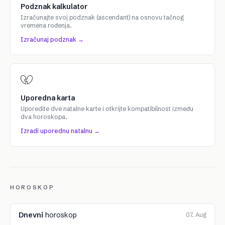
Podznak kalkulator
Izračunajte svoj podznak (ascendant) na osnovu tačnog
vremena rođenja.
Izračunaj podznak →
Uporedna karta
Uporedite dve natalne karte i otkrijte kompatibilnost između
dva horoskopa.
Izradi uporednu natalnu →
HOROSKOP
Dnevni
horoskop
07. Aug