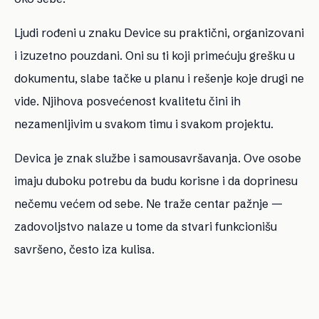
Ljudi rođeni u znaku Device su praktični, organizovani
i izuzetno pouzdani. Oni su ti koji primećuju grešku u
dokumentu, slabe tačke u planu i rešenje koje drugi ne
vide. Njihova posvećenost kvalitetu čini ih
nezamenljivim u svakom timu i svakom projektu.
Devica je znak službe i samousavršavanja. Ove osobe
imaju duboku potrebu da budu korisne i da doprinesu
nečemu većem od sebe. Ne traže centar pažnje —
zadovoljstvo nalaze u tome da stvari funkcionišu
savršeno, često iza kulisa.