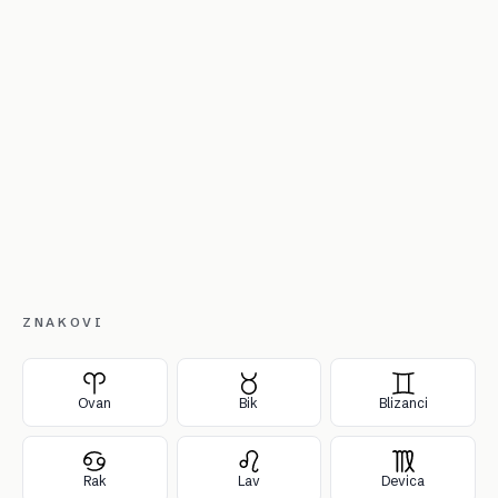
ZNAKOVI
Ovan
Bik
Blizanci
Rak
Lav
Devica