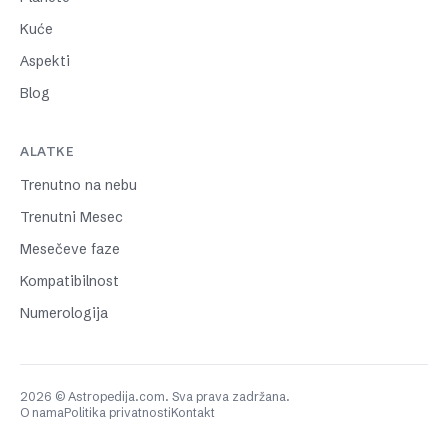
Kuće
Aspekti
Blog
ALATKE
Trenutno na nebu
Trenutni Mesec
Mesečeve faze
Kompatibilnost
Numerologija
2026 © Astropedija.com. Sva prava zadržana.
O nama
Politika privatnosti
Kontakt