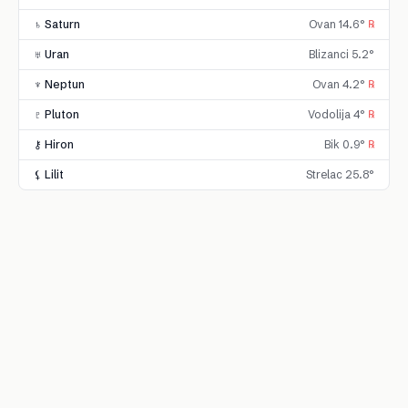
♄ Saturn
Ovan 14.6°
℞
♅ Uran
Blizanci 5.2°
♆ Neptun
Ovan 4.2°
℞
♇ Pluton
Vodolija 4°
℞
⚷ Hiron
Bik 0.9°
℞
⚸ Lilit
Strelac 25.8°