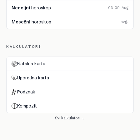
Nedeljni
horoskop
03–09. Aug
Mesečni
horoskop
avg.
KALKULATORI
Natalna karta
Uporedna karta
Podznak
Kompozit
Svi kalkulatori →