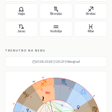
Vaga
Škorpija
Strelac
Jarac
Vodolija
Ribe
TRENUTNO NA NEBU
07.08.2026
20:21
Beograd
13°
25°
9
8
10
0°
11
4°
7
12