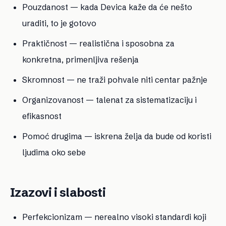
Pouzdanost — kada Devica kaže da će nešto
uraditi, to je gotovo
Praktičnost — realistična i sposobna za
konkretna, primenljiva rešenja
Skromnost — ne traži pohvale niti centar pažnje
Organizovanost — talenat za sistematizaciju i
efikasnost
Pomoć drugima — iskrena želja da bude od koristi
ljudima oko sebe
Izazovi i slabosti
Perfekcionizam — nerealno visoki standardi koji