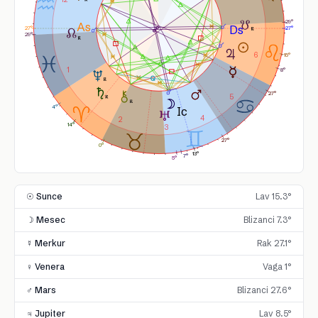
29°
27°
27°
29°
6
15°
1
8°
27°
5
4°
4
2
14°
3
27°
0°
13°
7°
5°
☉ Sunce
Lav 15.3°
☽ Mesec
Blizanci 7.3°
☿ Merkur
Rak 27.1°
♀ Venera
Vaga 1°
♂ Mars
Blizanci 27.6°
♃ Jupiter
Lav 8.5°