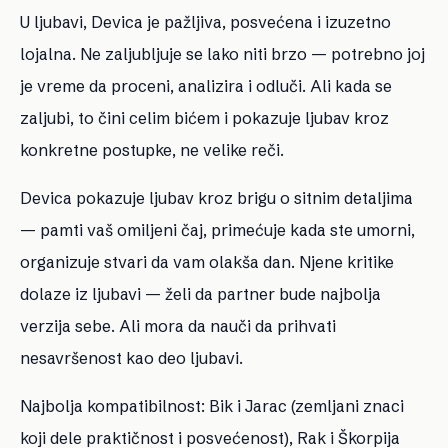
U ljubavi, Devica je pažljiva, posvećena i izuzetno
lojalna. Ne zaljubljuje se lako niti brzo — potrebno joj
je vreme da proceni, analizira i odluči. Ali kada se
zaljubi, to čini celim bićem i pokazuje ljubav kroz
konkretne postupke, ne velike reči.
Devica pokazuje ljubav kroz brigu o sitnim detaljima
— pamti vaš omiljeni čaj, primećuje kada ste umorni,
organizuje stvari da vam olakša dan. Njene kritike
dolaze iz ljubavi — želi da partner bude najbolja
verzija sebe. Ali mora da nauči da prihvati
nesavršenost kao deo ljubavi.
Najbolja kompatibilnost: Bik i Jarac (zemljani znaci
koji dele praktičnost i posvećenost), Rak i Škorpija