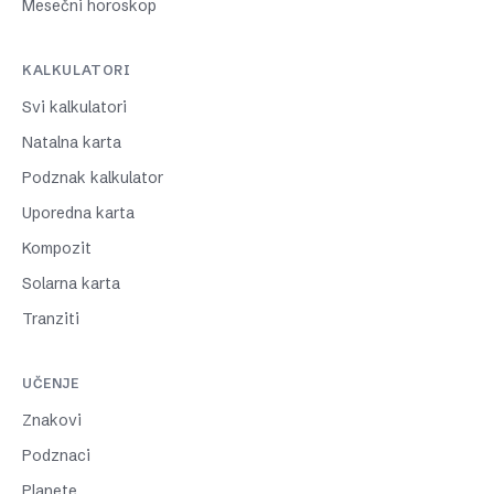
Mesečni horoskop
KALKULATORI
Svi kalkulatori
Natalna karta
Podznak kalkulator
Uporedna karta
Kompozit
Solarna karta
Tranziti
UČENJE
Znakovi
Podznaci
Planete