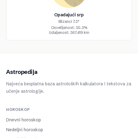
Opadajući srp
Blizanci 7.3°
Osvetljenost: 30.3%
Udaljenost: 367.419 km
Astropedija
Najveća besplatna baza astroloških kalkulatora i tekstova za
učenje astrologije.
HOROSKOP
Dnevni horoskop
Nedeljni horoskop