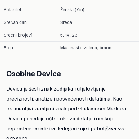
Polaritet
Ženski (Yin)
Srećan dan
Sreda
Srećni brojevi
5, 14, 23
Boja
Maslinasto zelena, braon
Osobine Device
Devica je šesti znak zodijaka i utjelovljenje
preciznosti, analize i posvećenosti detaljima. Kao
promenljivi zemljani znak pod vladavinom Merkura,
Devica poseduje oštro oko za detalje i um koji
neprestano analizira, kategorizuje i poboljšava sve
oko sebe.