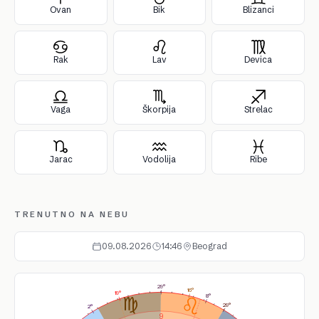
Ovan
Bik
Blizanci
Rak
Lav
Devica
Vaga
Škorpija
Strelac
Jarac
Vodolija
Ribe
TRENUTNO NA NEBU
09.08.2026
14:46
Beograd
29°
16°
19°
8°
29°
2°
9