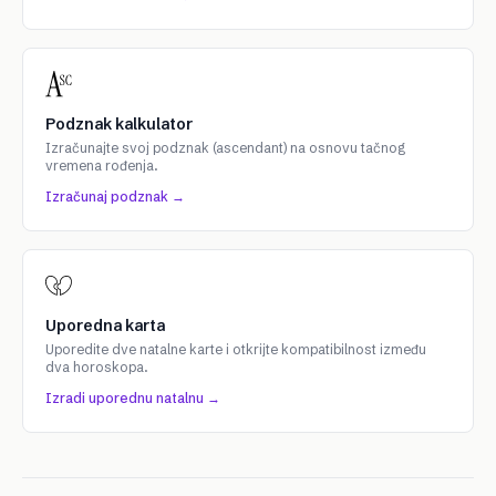
Podznak kalkulator
Izračunajte svoj podznak (ascendant) na osnovu tačnog
vremena rođenja.
Izračunaj podznak →
Uporedna karta
Uporedite dve natalne karte i otkrijte kompatibilnost između
dva horoskopa.
Izradi uporednu natalnu →