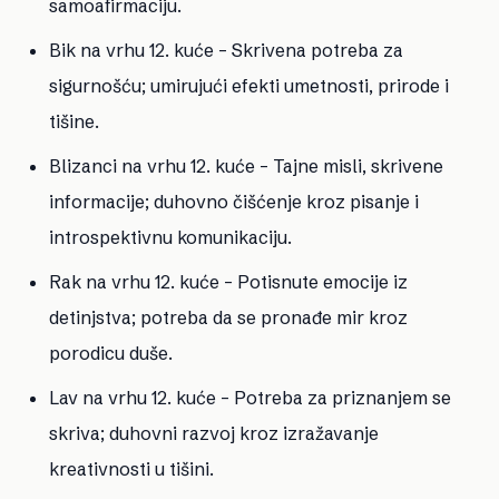
samoafirmaciju.
Bik na vrhu 12. kuće
– Skrivena potreba za
sigurnošću; umirujući efekti umetnosti, prirode i
tišine.
Blizanci na vrhu 12. kuće
– Tajne misli, skrivene
informacije; duhovno čišćenje kroz pisanje i
introspektivnu komunikaciju.
Rak na vrhu 12. kuće
– Potisnute emocije iz
detinjstva; potreba da se pronađe mir kroz
porodicu duše.
Lav na vrhu 12. kuće
– Potreba za priznanjem se
skriva; duhovni razvoj kroz izražavanje
kreativnosti u tišini.