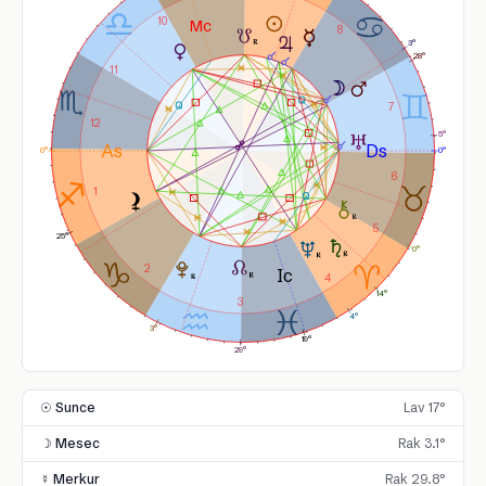
10
8
3°
28°
11
7
12
5°
0°
0°
6
1
5
25°
0°
2
4
14°
3
4°
3°
19°
29°
☉ Sunce
Lav 17°
☽ Mesec
Rak 3.1°
☿ Merkur
Rak 29.8°