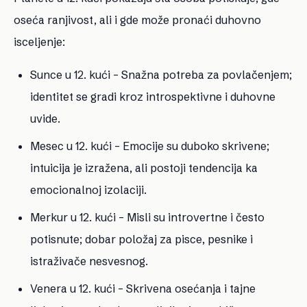
oseća ranjivost, ali i gde može pronaći duhovno
isceljenje:
Sunce u 12. kući
– Snažna potreba za povlačenjem;
identitet se gradi kroz introspektivne i duhovne
uvide.
Mesec u 12. kući
– Emocije su duboko skrivene;
intuicija je izražena, ali postoji tendencija ka
emocionalnoj izolaciji.
Merkur u 12. kuć
i – Misli su introvertne i često
potisnute; dobar položaj za pisce, pesnike i
istraživače nesvesnog.
Venera u 12. kući
– Skrivena osećanja i tajne