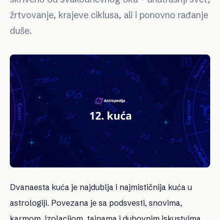
žrtvovanje, krajeve ciklusa, ali i ponovno rađanje
duše.
Dvanaesta kuća je najdublja i najmističnija kuća u
astrologiji. Povezana je sa podsvesti, snovima,
karmom, izolacijom, tajnama i duhovnim iskustvima.