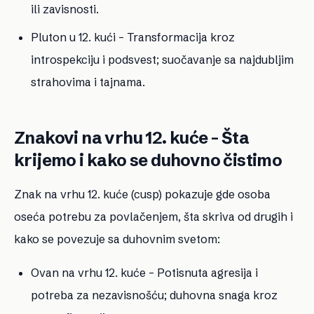
ili zavisnosti.
Pluton u 12. kući
– Transformacija kroz
introspekciju i podsvest; suočavanje sa najdubljim
strahovima i tajnama.
Znakovi na vrhu 12. kuće – Šta
krijemo i kako se duhovno čistimo
Znak na vrhu 12. kuće (cusp) pokazuje gde osoba
oseća potrebu za povlačenjem, šta skriva od drugih i
kako se povezuje sa duhovnim svetom:
Ovan na vrhu 12. kuće
– Potisnuta agresija i
potreba za nezavisnošću; duhovna snaga kroz