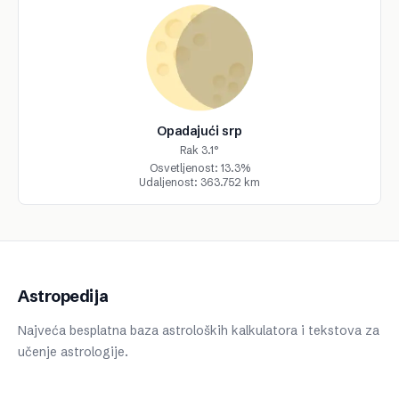
Opadajući srp
Rak 3.1°
Osvetljenost: 13.3%
Udaljenost: 363.752 km
Astropedija
Najveća besplatna baza astroloških kalkulatora i tekstova za
učenje astrologije.