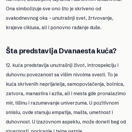
Ona simbolizuje sve ono što je skriveno od
svakodnevnog oka – unutrašnji svet, žrtvovanje,
krajeve ciklusa, ali i ponovno rađanje duše.
Šta predstavlja Dvanaesta kuća?
12. kuća predstavlja unutrašnji život, introspekciju i
duhovnu povezanost sa višim nivoima svesti. To je
kuća skrivenih neprijatelja, samopovlačenja, bolnica,
zatvora, manastira i azila, ali i mesta gde pronalazimo
mir, tišinu i razumevanje univerzuma. U pozitivnom
smislu, ovde stanuju empatija, mašta, umetnost i
duhovnost. U izazovnom aspektu, može doneti beg od
stvarnosti, poricanje i tajne patnje.