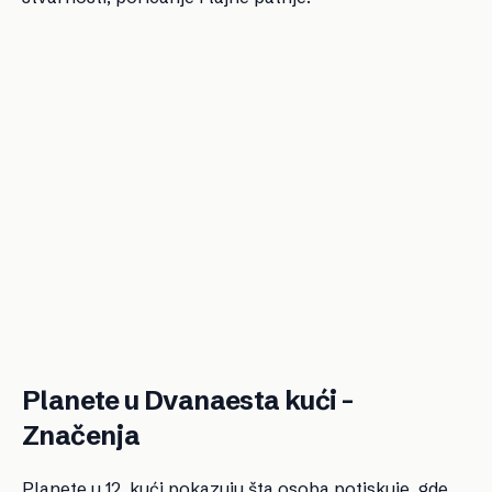
Planete u Dvanaesta kući –
Značenja
Planete u 12. kući pokazuju šta osoba potiskuje, gde