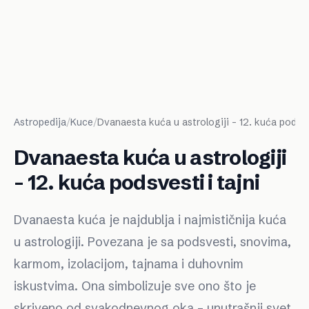
Astropedija
/
Kuce
/
Dvanaesta kuća u astrologiji – 12. kuća podsves
Dvanaesta kuća u astrologiji
– 12. kuća podsvesti i tajni
Dvanaesta kuća je najdublja i najmističnija kuća
u astrologiji. Povezana je sa podsvesti, snovima,
karmom, izolacijom, tajnama i duhovnim
iskustvima. Ona simbolizuje sve ono što je
skriveno od svakodnevnog oka – unutrašnji svet,