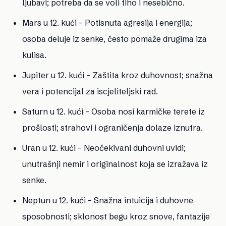
ljubavi; potreba da se voli tiho i nesebično.
Mars u 12. kući
– Potisnuta agresija i energija;
osoba deluje iz senke, često pomaže drugima iza
kulisa.
Jupiter u 12. kući
– Zaštita kroz duhovnost; snažna
vera i potencijal za iscjeliteljski rad.
Saturn u 12. kući
– Osoba nosi karmičke terete iz
prošlosti; strahovi i ograničenja dolaze iznutra.
Uran u 12. kući
– Neočekivani duhovni uvidi;
unutrašnji nemir i originalnost koja se izražava iz
senke.
Neptun u 12. kući
– Snažna intuicija i duhovne
sposobnosti; sklonost begu kroz snove, fantazije