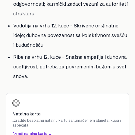
odgovornosti; karmički zadaci vezani za autoritet i
strukturu.
Vodolija na vrhu 12. kuće
– Skrivene originalne
ideje; duhovna povezanost sa kolektivnom svešću
i budućnošću.
Ribe na vrhu 12. kuće
– Snažna empatija i duhovna
osetljivost; potreba za povremenim begom u svet
snova.
Natalna karta
Izradite besplatnu natalnu kartu sa tumačenjem planeta, kuća i
aspekata.
Izradi natalnu kartu →