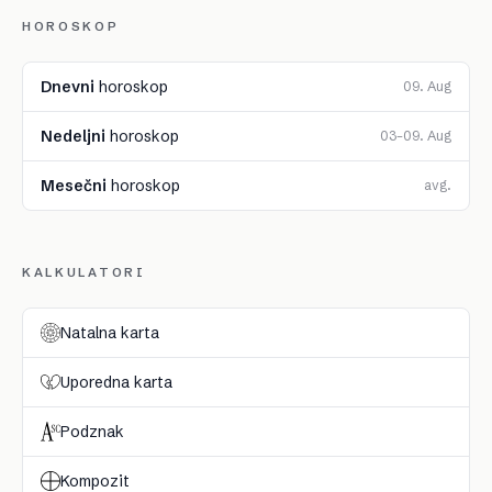
HOROSKOP
Dnevni
horoskop
09. Aug
Nedeljni
horoskop
03–09. Aug
Mesečni
horoskop
avg.
KALKULATORI
Natalna karta
Uporedna karta
Podznak
Kompozit