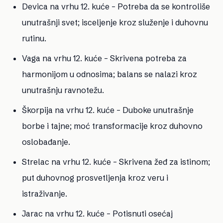
Devica na vrhu 12. kuće
– Potreba da se kontroliše
unutrašnji svet; isceljenje kroz služenje i duhovnu
rutinu.
Vaga na vrhu 12. kuće
– Skrivena potreba za
harmonijom u odnosima; balans se nalazi kroz
unutrašnju ravnotežu.
Škorpija na vrhu 12. kuće
– Duboke unutrašnje
borbe i tajne; moć transformacije kroz duhovno
oslobađanje.
Strelac na vrhu 12. kuće
– Skrivena žeđ za istinom;
put duhovnog prosvetljenja kroz veru i
istraživanje.
Jarac na vrhu 12. kuće
– Potisnuti osećaj