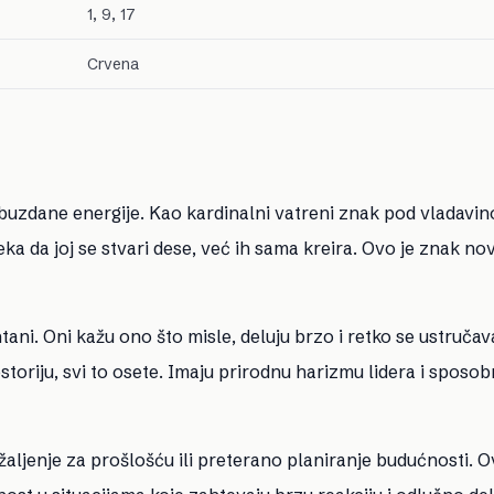
1, 9, 17
Crvena
neobuzdane energije. Kao kardinalni vatreni znak pod vladavi
a da joj se stvari dese, već ih sama kreira. Ovo je znak no
ntani. Oni kažu ono što misle, deluju brzo i retko se ustručav
toriju, svi to osete. Imaju prirodnu harizmu lidera i sposo
žaljenje za prošlošću ili preterano planiranje budućnosti. O