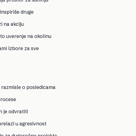
inspiriše druge
 na akciju
 to uverenje na okolinu
ami izbore za sve
o razmisle o posledicama
procese
 je odvratiti
relazi u agresivnost
nje za dugoročne projekte