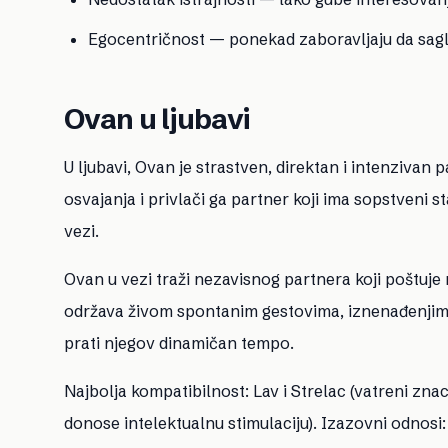
Egocentričnost — ponekad zaboravljaju da sagle
Ovan u ljubavi
U ljubavi, Ovan je strastven, direktan i intenzivan p
osvajanja i privlači ga partner koji ima sopstveni s
vezi.
Ovan u vezi traži nezavisnog partnera koji poštuj
održava živom spontanim gestovima, iznenađenjima 
prati njegov dinamičan tempo.
Najbolja kompatibilnost: Lav i Strelac (vatreni znaci
donose intelektualnu stimulaciju). Izazovni odnosi: 