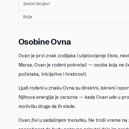
Srećni brojevi
Boja
Osobine Ovna
Ovan je prvi znak zodijaka i utjelovljenje čiste, 
Marsa, Ovan je rođeni pokretač — osoba koja ne ček
početaka, inicijative i hrabrosti.
Ljudi rođeni u znaku Ovna su direktni, iskreni i spo
Njihova energija je zarazna — kada Ovan uđe u pros
motivišu druge da ih slede.
Ovan živi u sadašnjem trenutku. Ne troši vreme na 