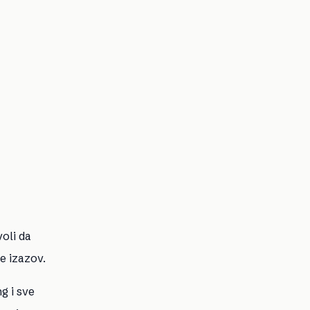
voli da
je izazov.
g i sve