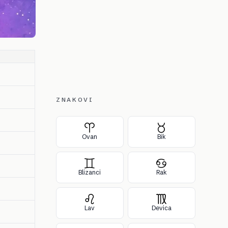
ZNAKOVI
Ovan
Bik
Blizanci
Rak
Lav
Devica