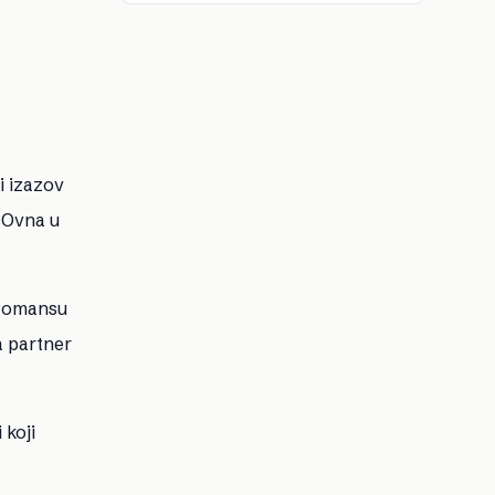
li izazov
j Ovna u
 Romansu
a partner
 koji