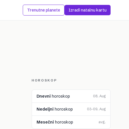
Trenutne planete
Izradi natalnu kartu
HOROSKOP
Dnevni
horoskop
08. Aug
Nedeljni
horoskop
03–09. Aug
Mesečni
horoskop
avg.