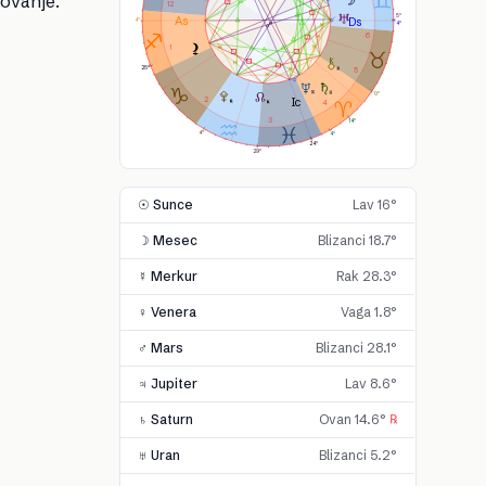
lovanje.
12
5°
4°
4°
6
1
25°
5
0°
2
4
3
14°
4°
4°
24°
29°
☉ Sunce
Lav 16°
☽ Mesec
Blizanci 18.7°
☿ Merkur
Rak 28.3°
♀ Venera
Vaga 1.8°
♂ Mars
Blizanci 28.1°
♃ Jupiter
Lav 8.6°
♄ Saturn
Ovan 14.6°
℞
♅ Uran
Blizanci 5.2°