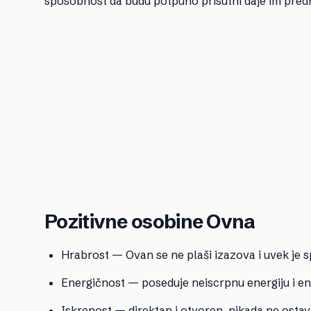
sposobnost da budu potpuno prisutni daje im predno
Pozitivne osobine Ovna
Hrabrost — Ovan se ne plaši izazova i uvek je 
Energičnost — poseduje neiscrpnu energiju i en
Iskrenost — direktan i otvoren, nikada ne ostav