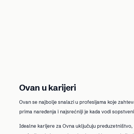
Ovan u karijeri
Ovan se najbolje snalazi u profesijama koje zahteva
prima naređenja i najsrećniji je kada vodi sopstveni
Idealne karijere za Ovna uključuju preduzetništvo,