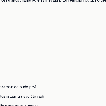
st u situacijama koje zahtevaju brzu reakciju i odlučno de
spreman da bude prvi
tuzijazam za sve što radi
lja prostor za sumnju