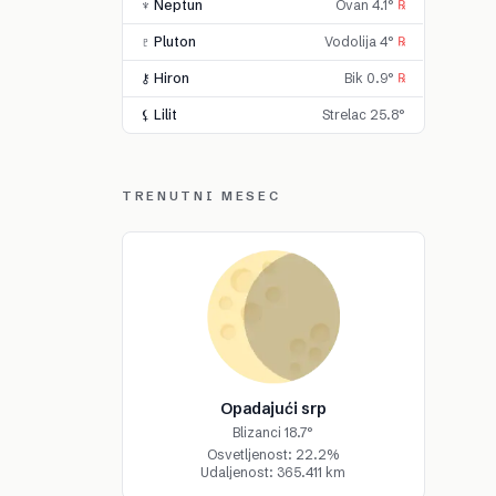
♆ Neptun
Ovan 4.1°
℞
♇ Pluton
Vodolija 4°
℞
⚷ Hiron
Bik 0.9°
℞
⚸ Lilit
Strelac 25.8°
TRENUTNI MESEC
Opadajući srp
Blizanci 18.7°
Osvetljenost: 22.2%
Udaljenost: 365.411 km