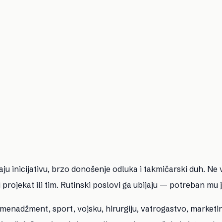
ju inicijativu, brzo donošenje odluka i takmičarski duh. Ne 
 projekat ili tim. Rutinski poslovi ga ubijaju — potreban mu 
 menadžment, sport, vojsku, hirurgiju, vatrogastvo, marketin