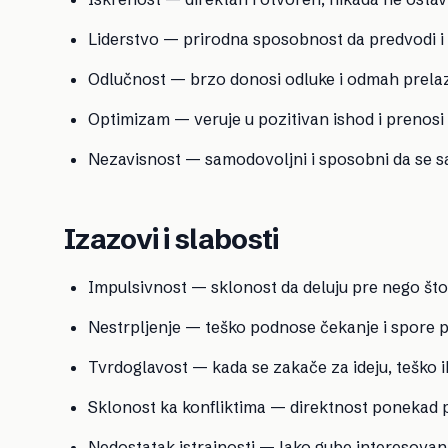
Liderstvo — prirodna sposobnost da predvodi i 
Odlučnost — brzo donosi odluke i odmah prelazi
Optimizam — veruje u pozitivan ishod i prenosi
Nezavisnost — samodovoljni i sposobni da se s
Izazovi i slabosti
Impulsivnost — sklonost da deluju pre nego št
Nestrpljenje — teško podnose čekanje i spore 
Tvrdoglavost — kada se zakače za ideju, teško ih
Sklonost ka konfliktima — direktnost ponekad p
Nedostatak istrajnosti — lako gube interesova