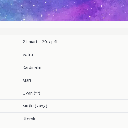
21. mart – 20. april
Vatra
Kardinalni
Mars
Ovan (♈)
Muški (Yang)
Utorak