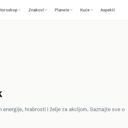
Horoskop
Znakovi
Planete
Kuće
Aspekti
k
 energije, hrabrosti i želje za akcijom. Saznajte sve o