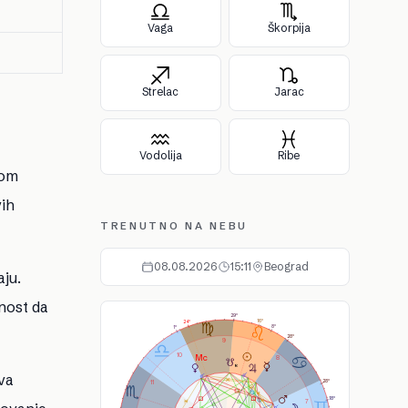
Vaga
Škorpija
Strelac
Jarac
Vodolija
Ribe
nom
vih
TRENUTNO NA NEBU
08.08.2026
15:11
Beograd
aju.
As
Ds
Ic
bnost da
Mc
29°
16°
24°
8°
1°
28°
9
10
8
va
11
28°
18°
7