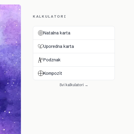
KALKULATORI
Natalna karta
Uporedna karta
Podznak
Kompozit
Svi kalkulatori →