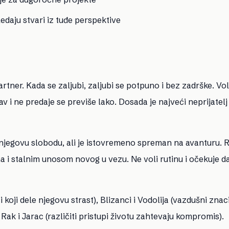
daju stvari iz tuđe perspektive
artner. Kada se zaljubi, zaljubi se potpuno i bez zadrške. Vo
tav i ne predaje se previše lako. Dosada je najveći neprijatel
e njegovu slobodu, ali je istovremeno spreman na avanturu.
i stalnim unosom novog u vezu. Ne voli rutinu i očekuje d
 koji dele njegovu strast), Blizanci i Vodolija (vazdušni znaci
Rak i Jarac (različiti pristupi životu zahtevaju kompromis).