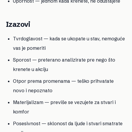
Upornost — jednom kada krenete, ne odustajete
Izazovi
Tvrdoglavost — kada se ukopate u stav, nemoguće
vas je pomeriti
Sporost — preterano analizirate pre nego što
krenete u akciju
Otpor prema promenama — teško prihvatate
novo i nepoznato
Materijalizam — previše se vezujete za stvari i
komfor
Posesivnost — sklonost da ljude i stvari smatrate