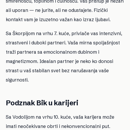
smirenošću, toplinom i čulnošću. Vaš pristup je nežan
ali uporan — ne jurite, ali ne odustajete. Fizički
kontakt vam je izuzetno važan kao izraz ljubavi.
Sa Škorpijom na vrhu 7. kuće, privlače vas intenzivni,
strastveni i duboki partneri. Vaša mirna spoljašnjost
traži partnera sa emocionalnom dubinom i
magnetizmom. Idealan partner je neko ko donosi
strast u vaš stabilan svet bez narušavanja vaše
sigurnosti.
Podznak Bik u karijeri
Sa Vodolijom na vrhu 10. kuće, vaša karijera može
imati neočekivane obrti i nekonvencionalni put.