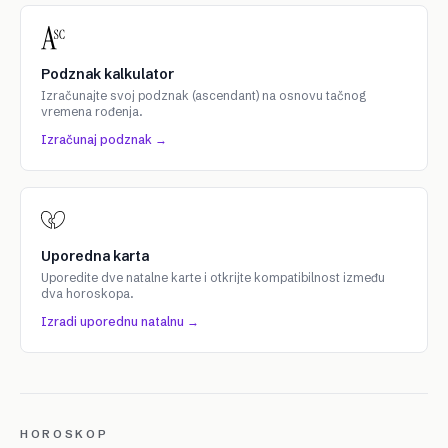
Podznak kalkulator
Izračunajte svoj podznak (ascendant) na osnovu tačnog
vremena rođenja.
Izračunaj podznak →
Uporedna karta
Uporedite dve natalne karte i otkrijte kompatibilnost između
dva horoskopa.
Izradi uporednu natalnu →
HOROSKOP