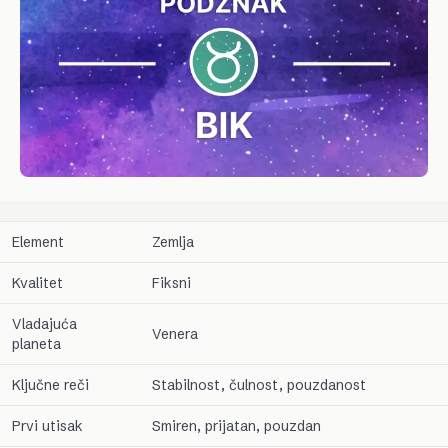
Element
Zemlja
Kvalitet
Fiksni
Vladajuća
Venera
planeta
Ključne reči
Stabilnost, čulnost, pouzdanost
Prvi utisak
Smiren, prijatan, pouzdan