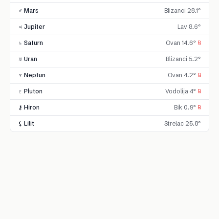
♂ Mars
Blizanci 28.1°
♃ Jupiter
Lav 8.6°
♄ Saturn
Ovan 14.6°
℞
♅ Uran
Blizanci 5.2°
♆ Neptun
Ovan 4.2°
℞
♇ Pluton
Vodolija 4°
℞
⚷ Hiron
Bik 0.9°
℞
⚸ Lilit
Strelac 25.8°