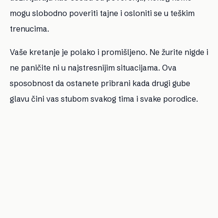
mogu slobodno poveriti tajne i osloniti se u teškim
trenucima.
Vaše kretanje je polako i promišljeno. Ne žurite nigde i
ne paničite ni u najstresnijim situacijama. Ova
sposobnost da ostanete pribrani kada drugi gube
glavu čini vas stubom svakog tima i svake porodice.