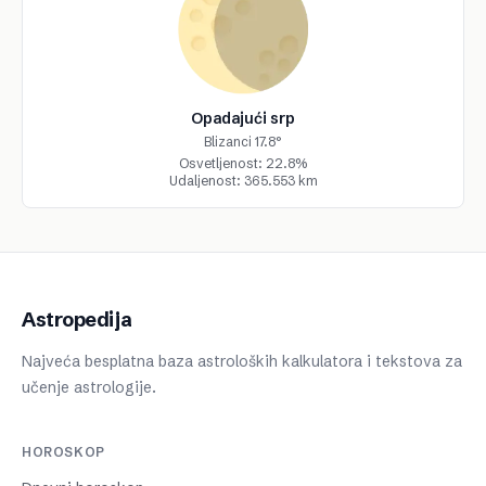
Opadajući srp
Blizanci 17.8°
Osvetljenost: 22.8%
Udaljenost: 365.553 km
Astropedija
Najveća besplatna baza astroloških kalkulatora i tekstova za
učenje astrologije.
HOROSKOP