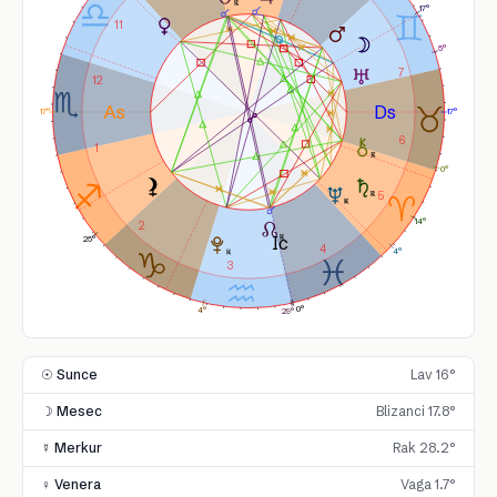
17°
11
5°
7
12
17°
17°
6
1
0°
5
14°
2
25°
4
4°
3
0°
4°
29°
☉ Sunce
Lav 16°
☽ Mesec
Blizanci 17.8°
☿ Merkur
Rak 28.2°
♀ Venera
Vaga 1.7°