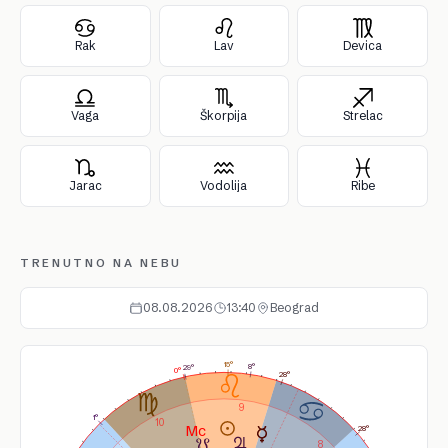
Rak
Lav
Devica
Vaga
Škorpija
Strelac
Jarac
Vodolija
Ribe
TRENUTNO NA NEBU
08.08.2026
13:40
Beograd
15°
8°
29°
0°
28°
9
1°
10
28°
8