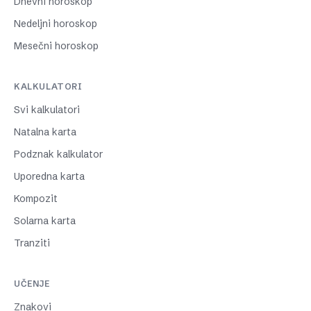
Dnevni horoskop
Nedeljni horoskop
Mesečni horoskop
KALKULATORI
Svi kalkulatori
Natalna karta
Podznak kalkulator
Uporedna karta
Kompozit
Solarna karta
Tranziti
UČENJE
Znakovi