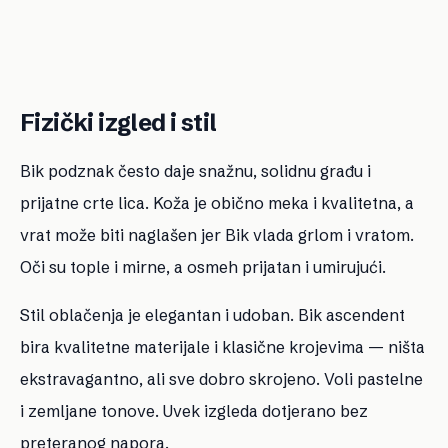
Fizički izgled i stil
Bik podznak često daje snažnu, solidnu građu i
prijatne crte lica. Koža je obično meka i kvalitetna, a
vrat može biti naglašen jer Bik vlada grlom i vratom.
Oči su tople i mirne, a osmeh prijatan i umirujući.
Stil oblačenja je elegantan i udoban. Bik ascendent
bira kvalitetne materijale i klasične krojevima — ništa
ekstravagantno, ali sve dobro skrojeno. Voli pastelne
i zemljane tonove. Uvek izgleda dotjerano bez
preteranog napora.