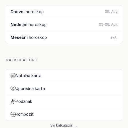
Dnevni
horoskop
08. Aug
Nedeljni
horoskop
03–09. Aug
Mesečni
horoskop
avg.
KALKULATORI
Natalna karta
Uporedna karta
Podznak
Kompozit
Svi kalkulatori →