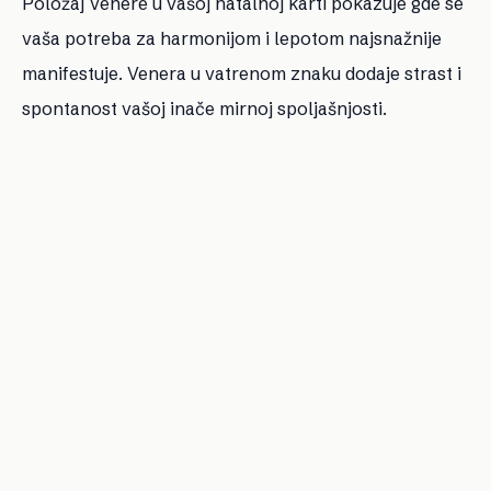
Položaj Venere u vašoj natalnoj karti pokazuje gde se
vaša potreba za harmonijom i lepotom najsnažnije
manifestuje. Venera u vatrenom znaku dodaje strast i
spontanost vašoj inače mirnoj spoljašnjosti.