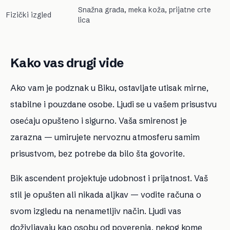
Snažna građa, meka koža, prijatne crte
Fizički izgled
lica
Kako vas drugi vide
Ako vam je podznak u Biku, ostavljate utisak mirne,
stabilne i pouzdane osobe. Ljudi se u vašem prisustvu
osećaju opušteno i sigurno. Vaša smirenost je
zarazna — umirujete nervoznu atmosferu samim
prisustvom, bez potrebe da bilo šta govorite.
Bik ascendent projektuje udobnost i prijatnost. Vaš
stil je opušten ali nikada aljkav — vodite računa o
svom izgledu na nenametljiv način. Ljudi vas
doživljavaju kao osobu od poverenja, nekog kome