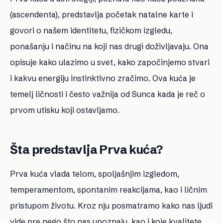
(ascendenta), predstavlja početak natalne karte i
govori o našem identitetu, fizičkom izgledu,
ponašanju i načinu na koji nas drugi doživljavaju. Ona
opisuje kako ulazimo u svet, kako započinjemo stvari
i kakvu energiju instinktivno zračimo. Ova kuća je
temelj ličnosti i često važnija od Sunca kada je reč o
prvom utisku koji ostavljamo.
Šta predstavlja Prva kuća?
Prva kuća vlada telom, spoljašnjim izgledom,
temperamentom, spontanim reakcijama, kao i ličnim
pristupom životu. Kroz nju posmatramo kako nas ljudi
vide pre nego što nas upoznaju, kao i koje kvalitete