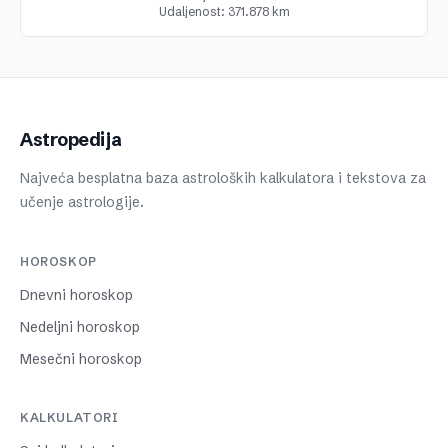
Udaljenost: 371.878 km
Astropedija
Najveća besplatna baza astroloških kalkulatora i tekstova za
učenje astrologije.
HOROSKOP
Dnevni horoskop
Nedeljni horoskop
Mesečni horoskop
KALKULATORI