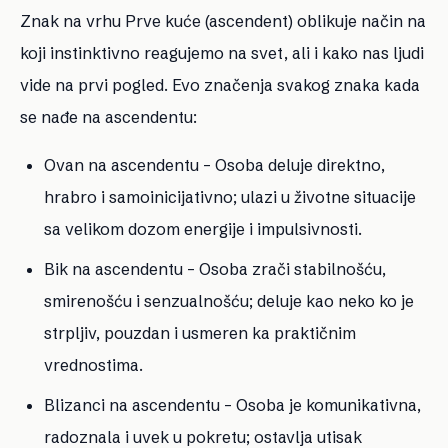
Znak na vrhu Prve kuće (ascendent) oblikuje način na
koji instinktivno reagujemo na svet, ali i kako nas ljudi
vide na prvi pogled. Evo značenja svakog znaka kada
se nađe na ascendentu:
Ovan na ascendentu
– Osoba deluje direktno,
hrabro i samoinicijativno; ulazi u životne situacije
sa velikom dozom energije i impulsivnosti.
Bik na ascendentu
– Osoba zrači stabilnošću,
smirenošću i senzualnošću; deluje kao neko ko je
strpljiv, pouzdan i usmeren ka praktičnim
vrednostima.
Blizanci na ascendentu
– Osoba je komunikativna,
radoznala i uvek u pokretu; ostavlja utisak