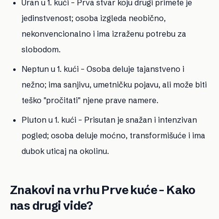
Uran u 1. kući
– Prva stvar koju drugi primete je
jedinstvenost; osoba izgleda neobično,
nekonvencionalno i ima izraženu potrebu za
slobodom.
Neptun u 1. kući
– Osoba deluje tajanstveno i
nežno; ima sanjivu, umetničku pojavu, ali može biti
teško "pročitati" njene prave namere.
Pluton u 1. kući
– Prisutan je snažan i intenzivan
pogled; osoba deluje moćno, transformišuće i ima
dubok uticaj na okolinu.
Znakovi na vrhu Prve kuće – Kako
nas drugi vide?