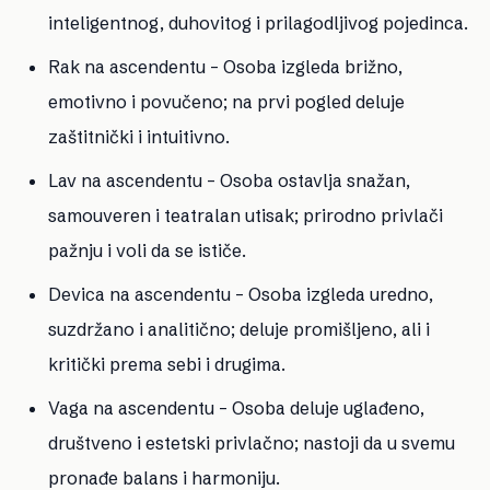
inteligentnog, duhovitog i prilagodljivog pojedinca.
Rak na ascendentu
– Osoba izgleda brižno,
emotivno i povučeno; na prvi pogled deluje
zaštitnički i intuitivno.
Lav na ascendentu
– Osoba ostavlja snažan,
samouveren i teatralan utisak; prirodno privlači
pažnju i voli da se ističe.
Devica na ascendentu
– Osoba izgleda uredno,
suzdržano i analitično; deluje promišljeno, ali i
kritički prema sebi i drugima.
Vaga na ascendentu
– Osoba deluje uglađeno,
društveno i estetski privlačno; nastoji da u svemu
pronađe balans i harmoniju.