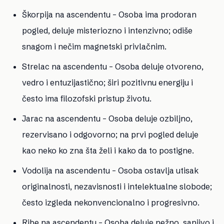
Škorpija na ascendentu
– Osoba ima prodoran
pogled, deluje misteriozno i intenzivno; odiše
snagom i nečim magnetski privlačnim.
Strelac na ascendentu
– Osoba deluje otvoreno,
vedro i entuzijastično; širi pozitivnu energiju i
često ima filozofski pristup životu.
Jarac na ascendentu
– Osoba deluje ozbiljno,
rezervisano i odgovorno; na prvi pogled deluje
kao neko ko zna šta želi i kako da to postigne.
Vodolija na ascendentu
– Osoba ostavlja utisak
originalnosti, nezavisnosti i intelektualne slobode;
često izgleda nekonvencionalno i progresivno.
Ribe na ascendentu
– Osoba deluje nežno, sanjivo i