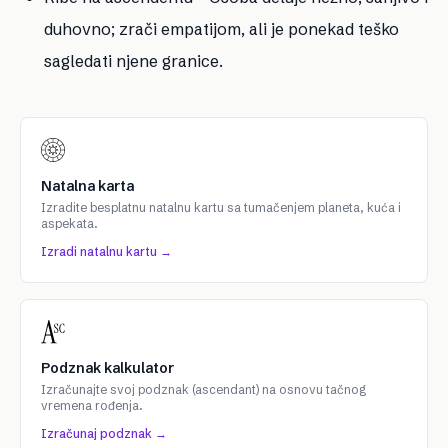
duhovno; zrači empatijom, ali je ponekad teško
sagledati njene granice.
Natalna karta
Izradite besplatnu natalnu kartu sa tumačenjem planeta, kuća i
aspekata.
Izradi natalnu kartu →
Podznak kalkulator
Izračunajte svoj podznak (ascendant) na osnovu tačnog
vremena rođenja.
Izračunaj podznak →