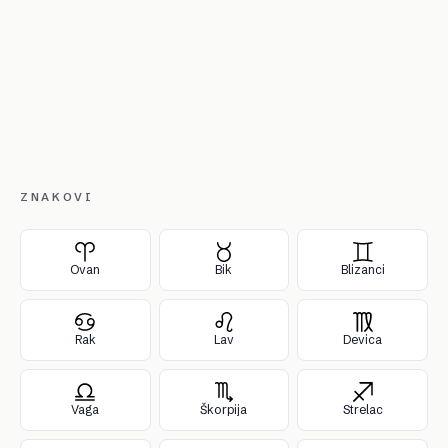
ZNAKOVI
Ovan
Bik
Blizanci
Rak
Lav
Devica
Vaga
Škorpija
Strelac