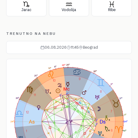
Jarac
Vodolija
Ribe
TRENUTNO NA NEBU
06.08.2026
11:45
Beograd
25°
29°
8°
13°
26°
29°
9
10
5°
8
11
29°
17°
7
12
0°
24°
24°
6
1
14°