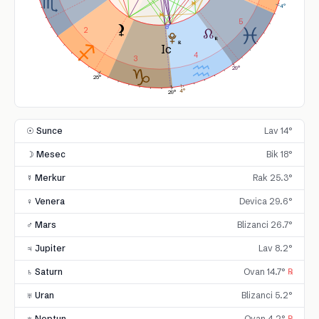
4°
5
2
4
3
29°
25°
4°
29°
☉ Sunce
Lav 14°
☽ Mesec
Bik 18°
☿ Merkur
Rak 25.3°
♀ Venera
Devica 29.6°
♂ Mars
Blizanci 26.7°
♃ Jupiter
Lav 8.2°
♄ Saturn
Ovan 14.7°
℞
♅ Uran
Blizanci 5.2°
♆ Neptun
Ovan 4.2°
℞