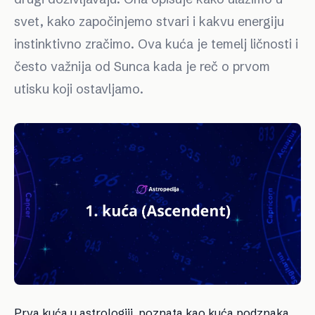
svet, kako započinjemo stvari i kakvu energiju
instinktivno zračimo. Ova kuća je temelj ličnosti i
često važnija od Sunca kada je reč o prvom
utisku koji ostavljamo.
Prva kuća u astrologiji, poznata kao kuća podznaka