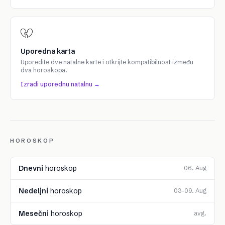
Uporedna karta
Uporedite dve natalne karte i otkrijte kompatibilnost između
dva horoskopa.
Izradi uporednu natalnu →
HOROSKOP
Dnevni
horoskop
06. Aug
Nedeljni
horoskop
03–09. Aug
Mesečni
horoskop
avg.