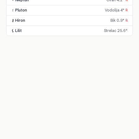
♇ Pluton
Vodolija 4°
℞
⚷ Hiron
Bik 0.9°
℞
⚸ Lilit
Strelac 25.6°