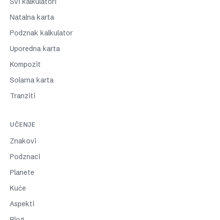
Svi kalkulatori
Natalna karta
Podznak kalkulator
Uporedna karta
Kompozit
Solarna karta
Tranziti
UČENJE
Znakovi
Podznaci
Planete
Kuće
Aspekti
Blog