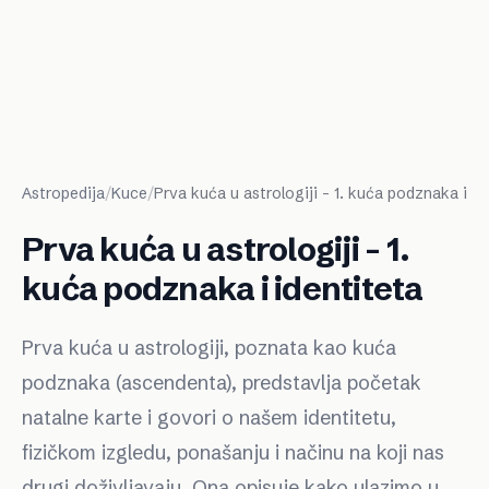
Astropedija
/
Kuce
/
Prva kuća u astrologiji – 1. kuća podznaka i id
Prva kuća u astrologiji – 1.
kuća podznaka i identiteta
Prva kuća u astrologiji, poznata kao kuća
podznaka (ascendenta), predstavlja početak
natalne karte i govori o našem identitetu,
fizičkom izgledu, ponašanju i načinu na koji nas
drugi doživljavaju. Ona opisuje kako ulazimo u