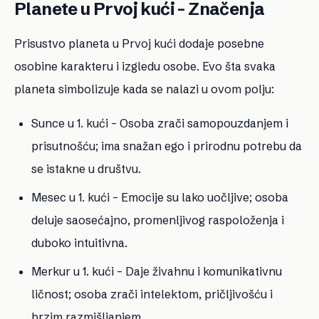
Planete u Prvoj kući – Značenja
Prisustvo planeta u Prvoj kući dodaje posebne
osobine karakteru i izgledu osobe. Evo šta svaka
planeta simbolizuje kada se nalazi u ovom polju:
Sunce u 1. kući
– Osoba zrači samopouzdanjem i
prisutnošću; ima snažan ego i prirodnu potrebu da
se istakne u društvu.
Mesec u 1. kući
– Emocije su lako uočljive; osoba
deluje saosećajno, promenljivog raspoloženja i
duboko intuitivna.
Merkur u 1. kući
– Daje živahnu i komunikativnu
ličnost; osoba zrači intelektom, pričljivošću i
brzim razmišljanjem.