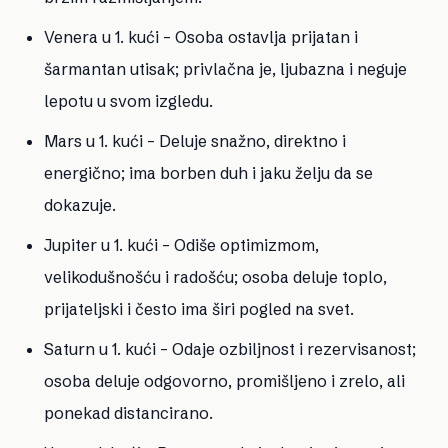
Venera u 1. kući
– Osoba ostavlja prijatan i
šarmantan utisak; privlačna je, ljubazna i neguje
lepotu u svom izgledu.
Mars u 1. kući
– Deluje snažno, direktno i
energično; ima borben duh i jaku želju da se
dokazuje.
Jupiter u 1. kući
– Odiše optimizmom,
velikodušnošću i radošću; osoba deluje toplo,
prijateljski i često ima širi pogled na svet.
Saturn u 1. kući
– Odaje ozbiljnost i rezervisanost;
osoba deluje odgovorno, promišljeno i zrelo, ali
ponekad distancirano.