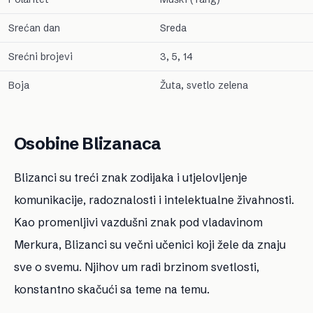
Srećan dan
Sreda
Srećni brojevi
3, 5, 14
Boja
Žuta, svetlo zelena
Osobine Blizanaca
Blizanci su treći znak zodijaka i utjelovljenje
komunikacije, radoznalosti i intelektualne živahnosti.
Kao promenljivi vazdušni znak pod vladavinom
Merkura, Blizanci su večni učenici koji žele da znaju
sve o svemu. Njihov um radi brzinom svetlosti,
konstantno skačući sa teme na temu.