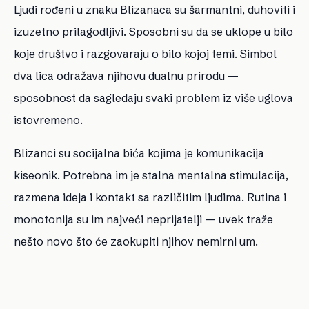
Ljudi rođeni u znaku Blizanaca su šarmantni, duhoviti i
izuzetno prilagodljivi. Sposobni su da se uklope u bilo
koje društvo i razgovaraju o bilo kojoj temi. Simbol
dva lica odražava njihovu dualnu prirodu —
sposobnost da sagledaju svaki problem iz više uglova
istovremeno.
Blizanci su socijalna bića kojima je komunikacija
kiseonik. Potrebna im je stalna mentalna stimulacija,
razmena ideja i kontakt sa različitim ljudima. Rutina i
monotonija su im najveći neprijatelji — uvek traže
nešto novo što će zaokupiti njihov nemirni um.