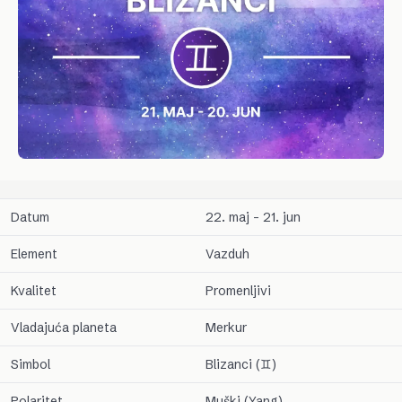
Datum
22. maj – 21. jun
Element
Vazduh
Kvalitet
Promenljivi
Vladajuća planeta
Merkur
Simbol
Blizanci (♊)
Polaritet
Muški (Yang)