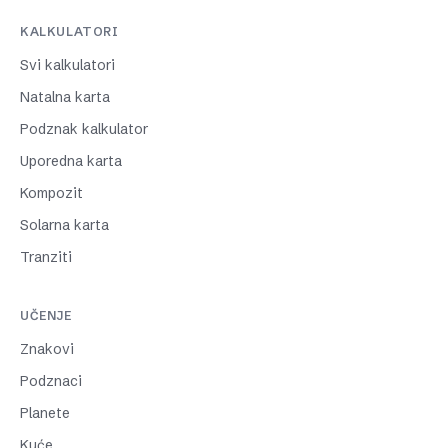
KALKULATORI
Svi kalkulatori
Natalna karta
Podznak kalkulator
Uporedna karta
Kompozit
Solarna karta
Tranziti
UČENJE
Znakovi
Podznaci
Planete
Kuće