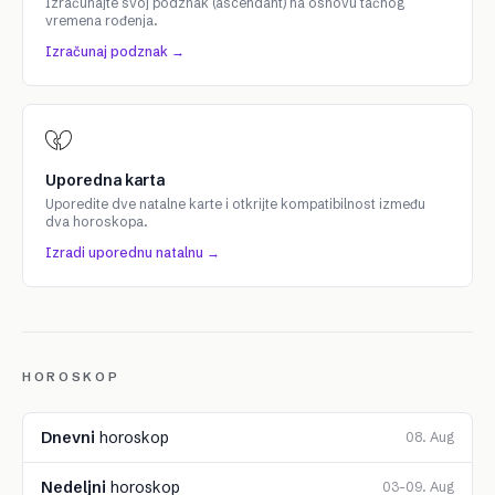
Izračunajte svoj podznak (ascendant) na osnovu tačnog
vremena rođenja.
Izračunaj podznak →
Uporedna karta
Uporedite dve natalne karte i otkrijte kompatibilnost između
dva horoskopa.
Izradi uporednu natalnu →
HOROSKOP
Dnevni
horoskop
08. Aug
Nedeljni
horoskop
03–09. Aug