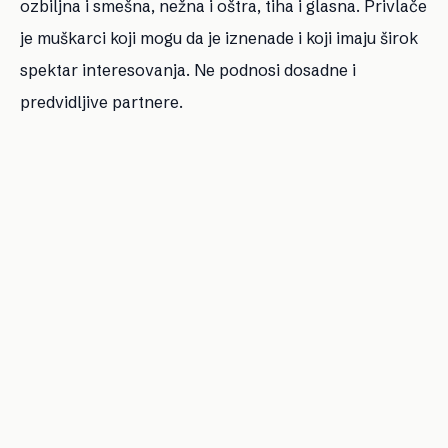
ozbiljna i smešna, nežna i oštra, tiha i glasna. Privlače
je muškarci koji mogu da je iznenade i koji imaju širok
spektar interesovanja. Ne podnosi dosadne i
predvidljive partnere.