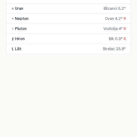
♅ Uran
Blizanci 5.2°
♆ Neptun
Ovan 4.2°
℞
♇ Pluton
Vodolija 4°
℞
⚷ Hiron
Bik 0.9°
℞
⚸ Lilit
Strelac 25.8°