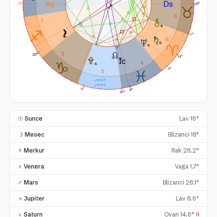
21°
21°
6
1
0°
5
2
25°
14°
4
4°
3
4°
5°
29°
☉ Sunce
Lav 16°
☽ Mesec
Blizanci 18°
☿ Merkur
Rak 28.2°
♀ Venera
Vaga 1.7°
♂ Mars
Blizanci 28.1°
♃ Jupiter
Lav 8.6°
♄ Saturn
Ovan 14.6°
℞