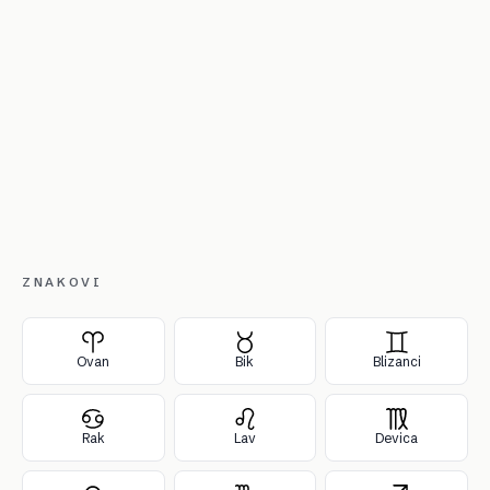
ZNAKOVI
Ovan
Bik
Blizanci
Rak
Lav
Devica