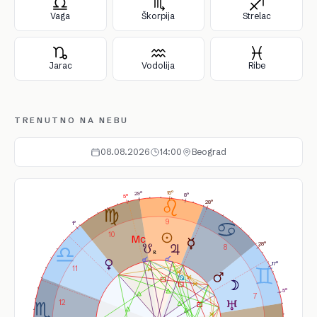
Vaga
Škorpija
Strelac
Jarac
Vodolija
Ribe
TRENUTNO NA NEBU
08.08.2026
14:00
Beograd
15°
29°
8°
5°
28°
9
1°
10
28°
8
17°
11
5°
7
12