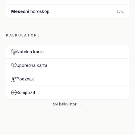
Mesečni
horoskop
avg.
KALKULATORI
Natalna karta
Uporedna karta
Podznak
Kompozit
Svi kalkulatori →