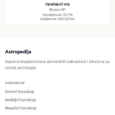
Opadajući srp
Blizanci 18°
Osvetljenost: 22.7%
Udaljenost: 365.521 km
Astropedija
Najveća besplatna baza astroloških kalkulatora i tekstova za
učenje astrologije.
HOROSKOP
Dnevni horoskop
Nedeljni horoskop
Mesečni horoskop