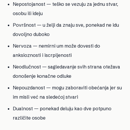
Nepostojanost — teško se vezuju za jednu stvar,
osobu ili ideju
Površnost — u želji da znaju sve, ponekad ne idu
dovoljno duboko
Nervoza — nemirni um može dovesti do
anksioznosti i iscrpljenosti
Neodlučnost — sagledavanje svih strana otežava
donošenje konačne odluke
Nepouzdanost — mogu zaboraviti obećanja jer su
im misli već na sledećoj stvari
Dualnost — ponekad deluju kao dve potpuno
različite osobe