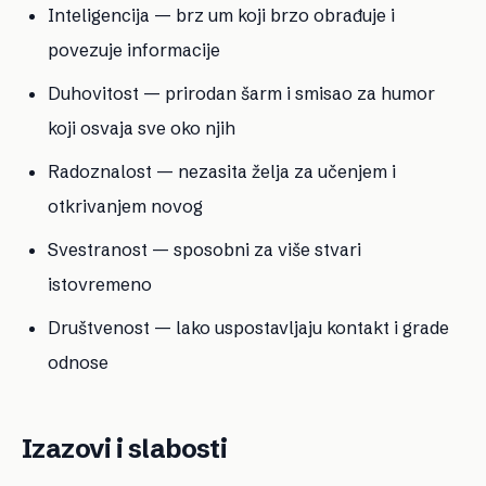
Inteligencija — brz um koji brzo obrađuje i
povezuje informacije
Duhovitost — prirodan šarm i smisao za humor
koji osvaja sve oko njih
Radoznalost — nezasita želja za učenjem i
otkrivanjem novog
Svestranost — sposobni za više stvari
istovremeno
Društvenost — lako uspostavljaju kontakt i grade
odnose
Izazovi i slabosti