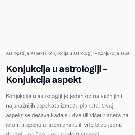
Astropedija
/
Aspekti
/
Konjukcija u astrologiji - Konjukcija aspekt
Konjukcija u astrologiji -
Konjukcija aspekt
Konjukcija u astrologiji je jedan od najvažnijih i
najsnažnijih aspekata između planeta. Ovaj
aspekt se dešava kada su dve (ili više) planeta na
istom stepenu u istom znaku ili vrlo blizu jedna
drugoj – obično u orbisu do 8 stepeni.