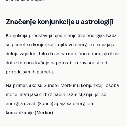
Značenje konjunkcije u astrologiji
Konjukcija predstavlja ujedinjenje dve energije. Kada
su planete u konjunkciji, njihove energije se spajaju i
deluju zajedno, bilo da se harmonično dopunjuju ili da
dolazi do unutrašnje napetosti – u zavisnosti od
prirode samih planeta.
Na primer, ako su
Sunce i Merkur u konjunkciji
, osoba
može imati jasan i brz način razmišljanja, jer se
energija svesti (
Sunce
) spaja sa energijom
komunikacije (
Merkur
).