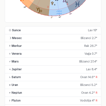
4
3
25°
29°
14°
4°
☉ Sunce
Lav 15°
☽ Mesec
Blizanci 2.7°
☿ Merkur
Rak 26.7°
♀ Venera
Vaga 0.7°
♂ Mars
Blizanci 27.4°
♃ Jupiter
Lav 8.4°
♄ Saturn
Ovan 14.6°
℞
♅ Uran
Blizanci 5.2°
♆ Neptun
Ovan 4.2°
℞
♇ Pluton
Vodolija 4°
℞