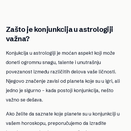
Zašto je konjunkcija u astrologiji
važna?
Konjukcija u astrologiji je moćan aspekt koji može
doneti ogromnu snagu, talente i unutrašnju
povezanost između različitih delova vaše ličnosti.
Njegovo značenje zavisi od planeta koje su u igri, ali
jedno je sigurno – kada postoji konjunkcija, nešto
važno se dešava.
Ako želite da saznate koje planete su u konjunkciji u
vašem horoskopu, preporučujemo da izradite