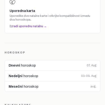
Uporedna karta
Uporedite dve natalne karte i otkrijte kompatibilnost između
dva horoskopa.
Izradi uporednu natalnu →
HOROSKOP
Dnevni
horoskop
07. Aug
Nedeljni
horoskop
03–09. Aug
Mesečni
horoskop
avg.
KALKULATORI