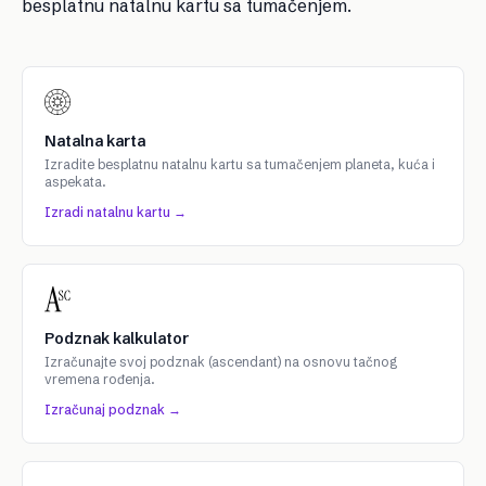
besplatnu natalnu kartu sa tumačenjem
.
Natalna karta
Izradite besplatnu natalnu kartu sa tumačenjem planeta, kuća i
aspekata.
Izradi natalnu kartu →
Podznak kalkulator
Izračunajte svoj podznak (ascendant) na osnovu tačnog
vremena rođenja.
Izračunaj podznak →