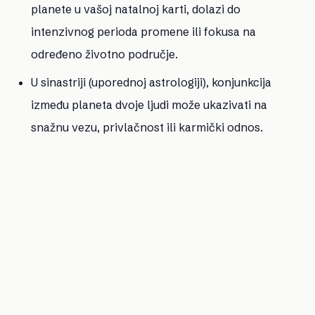
planete u vašoj natalnoj karti, dolazi do
intenzivnog perioda promene ili fokusa na
određeno životno područje.
U sinastriji
(uporednoj astrologiji), konjunkcija
između planeta dvoje ljudi može ukazivati na
snažnu vezu, privlačnost ili karmički odnos.