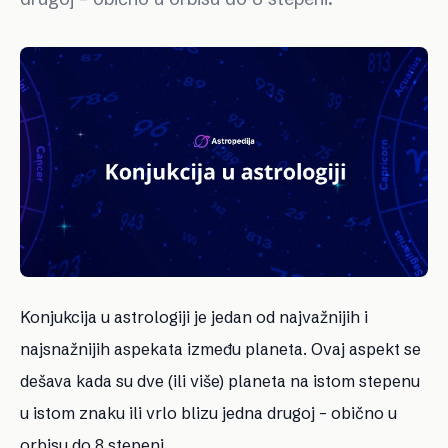
Konjukcija u astrologiji je jedan od najvažnijih i
najsnažnijih aspekata između planeta. Ovaj aspekt se
dešava kada su dve (ili više) planeta na istom stepenu
u istom znaku ili vrlo blizu jedna drugoj – obično u
orbisu do 8 stepeni.