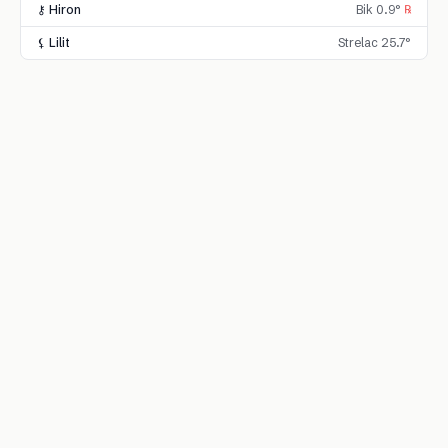
⚷ Hiron
Bik 0.9°
℞
⚸ Lilit
Strelac 25.7°