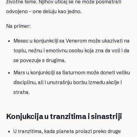
životne teme. Njihov uticaj se ne može posmatrati
odvojeno – one deluju kao jedno.
Na primer:
Mesec u konjunkciji sa Venerom
može ukazivati na
toplu, nežnu i emotivnu osobu koja zna da voli i da
se povezuje s drugima.
Mars u konjunkciji sa Saturnom
može doneti veliku
disciplinu, ali i unutrašnju borbu između akcije i
straha.
Konjukcija u tranzitima i sinastriji
U tranzitima
, kada planeta prolazi preko druge