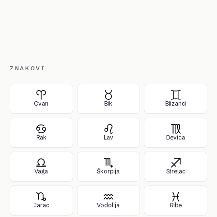
ZNAKOVI
Ovan
Bik
Blizanci
Rak
Lav
Devica
Vaga
Škorpija
Strelac
Jarac
Vodolija
Ribe