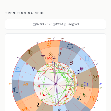
TRENUTNO NA NEBU
07.08.2026
12:44
Beograd
8°
14°
26°
14°
29°
27°
9
10
0°
8
5°
11
2°
7
12
5°
5°
0°
6
1
14°
5
4°
2