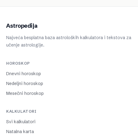
Astropedija
Najveća besplatna baza astroloških kalkulatora i tekstova za
učenje astrologije.
HOROSKOP
Dnevni horoskop
Nedeljni horoskop
Mesečni horoskop
KALKULATORI
Svi kalkulatori
Natalna karta