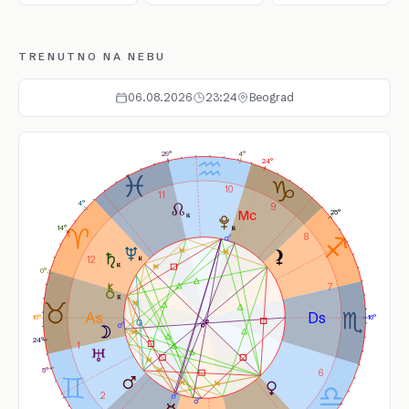
TRENUTNO NA NEBU
06.08.2026
23:24
Beograd
4°
29°
24°
10
11
4°
9
25°
14°
8
12
0°
7
16°
16°
24°
1
5°
6
2