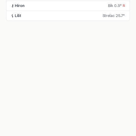
⚷ Hiron
Bik 0.9°
℞
⚸ Lilit
Strelac 25.7°