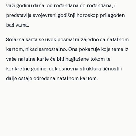
važi godinu dana, od rođendana do rođendana, i
predstavlja svojevrsni godišnji horoskop prilagođen
baš vama.
Solarna karta se uvek posmatra zajedno sa natalnom
kartom, nikad samostalno. Ona pokazuje koje teme iz
vaše natalne karte će biti naglašene tokom te
konkretne godine, dok osnovna struktura ličnosti i
dalje ostaje određena natalnom kartom.