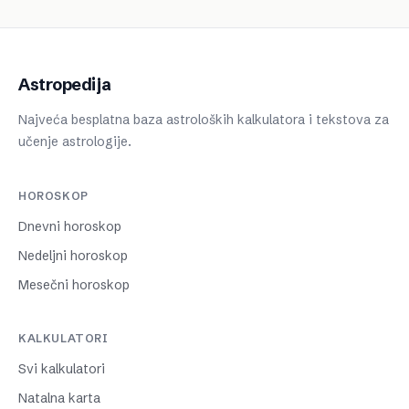
Astropedija
Najveća besplatna baza astroloških kalkulatora i tekstova za
učenje astrologije.
HOROSKOP
Dnevni horoskop
Nedeljni horoskop
Mesečni horoskop
KALKULATORI
Svi kalkulatori
Natalna karta