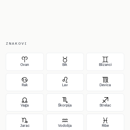
ZNAKOVI
Ovan
Bik
Blizanci
Rak
Lav
Devica
Vaga
Škorpija
Strelac
Jarac
Vodolija
Ribe