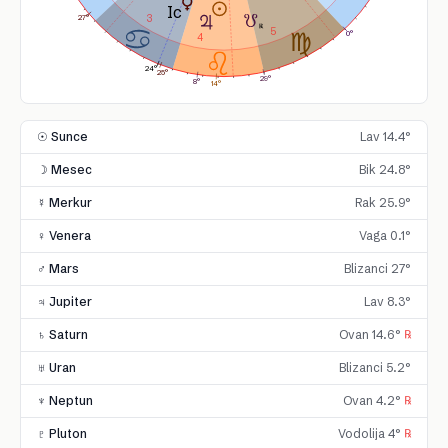
3
27°
5
0°
4
24°
25°
29°
8°
14°
☉ Sunce
Lav 14.4°
☽ Mesec
Bik 24.8°
☿ Merkur
Rak 25.9°
♀ Venera
Vaga 0.1°
♂ Mars
Blizanci 27°
♃ Jupiter
Lav 8.3°
♄ Saturn
Ovan 14.6°
℞
♅ Uran
Blizanci 5.2°
♆ Neptun
Ovan 4.2°
℞
♇ Pluton
Vodolija 4°
℞