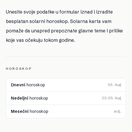
Unesite svoje podatke u formular iznad i izradite
besplatan solarni horoskop. Solarna karta vam
pomaže da unapred prepoznate glavne teme i prilike
koje vas očekuju tokom godine.
HOROSKOP
Dnevni
horoskop
06. Aug
Nedeljni
horoskop
03–09. Aug
Mesečni
horoskop
avg.