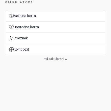
KALKULATORI
Natalna karta
Uporedna karta
Podznak
Kompozit
Svi kalkulatori →