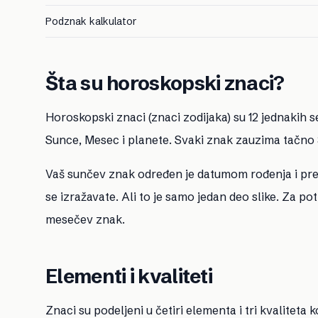
Podznak kalkulator
Šta su horoskopski znaci?
Horoskopski znaci (znaci zodijaka) su 12 jednakih 
Sunce, Mesec i planete. Svaki znak zauzima tačno 30
Vaš sunčev znak određen je datumom rođenja i preds
se izražavate. Ali to je samo jedan deo slike. Za 
mesečev znak.
Elementi i kvaliteti
Znaci su podeljeni u četiri elementa i tri kvaliteta