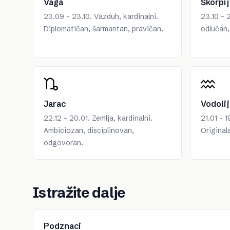
Vaga
Škorpij
23.09 - 23.10. Vazduh, kardinalni.
23.10 - 2
Diplomatičan, šarmantan, pravičan.
odlučan,
Jarac
Vodolij
22.12 - 20.01. Zemlja, kardinalni.
21.01 - 1
Ambiciozan, disciplinovan,
Original
odgovoran.
Istražite dalje
Podznaci