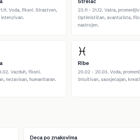
a
Strelac
1.11. Voda, fiksni. Strastven,
23.11 - 21.12. Vatra, promenljivi
 intenzivan.
Optimističan, avanturista, fil
nastrojen.
a
Ribe
9.02. Vazduh, fiksni.
20.02 - 20.03. Voda, promenlj
an, nezavisan, humanitaran.
Intuitivan, saosjećajan, kreat
Deca po znakovima