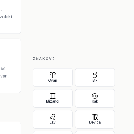
.
ozofski
ZNAKOVI
ivi.
ivan.
Ovan
Bik
Blizanci
Rak
Lav
Devica