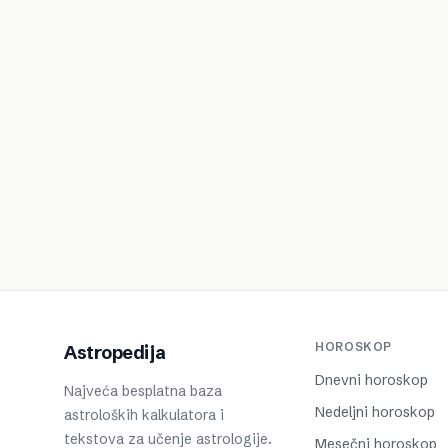
HOROSKOP
Astropedija
Dnevni horoskop
Najveća besplatna baza
Nedeljni horoskop
astroloških kalkulatora i
tekstova za učenje astrologije.
Mesečni horoskop