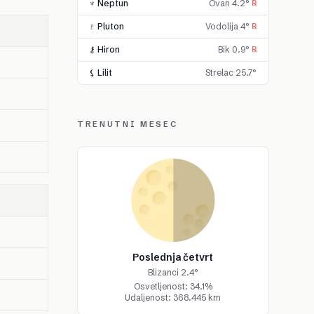
♆ Neptun
Ovan 4.2°
℞
♇ Pluton
Vodolija 4°
℞
⚷ Hiron
Bik 0.9°
℞
⚸ Lilit
Strelac 25.7°
TRENUTNI MESEC
Poslednja četvrt
Blizanci 2.4°
Osvetljenost: 34.1%
Udaljenost: 368.445 km