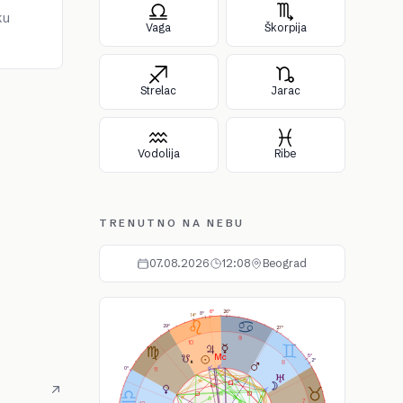
ku
Vaga
Škorpija
Strelac
Jarac
Vodolija
Ribe
TRENUTNO NA NEBU
07.08.2026
12:08
Beograd
As
Ds
Ic
Mc
26°
6°
8°
14°
29°
27°
9
10
5°
2°
8
0°
11
7