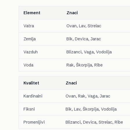
Element
Znaci
Vatra
Ovan, Lav, Strelac
Zemlja
Bik, Devica, Jarac
Vazduh
Blizanci, Vaga, Vodolija
Voda
Rak, Škorpija, Ribe
Kvalitet
Znaci
Kardinalni
Ovan, Rak, Vaga, Jarac
Fiksni
Bik, Lav, Škorpija, Vodolija
Promenljivi
Blizanci, Devica, Strelac, Ribe