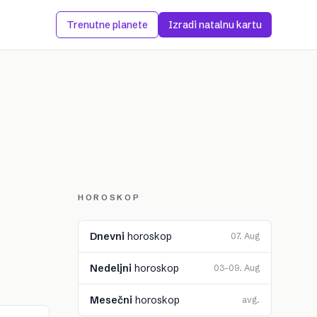
Trenutne planete
Izradi natalnu kartu
HOROSKOP
Dnevni
horoskop
07. Aug
Nedeljni
horoskop
03–09. Aug
Mesečni
horoskop
avg.