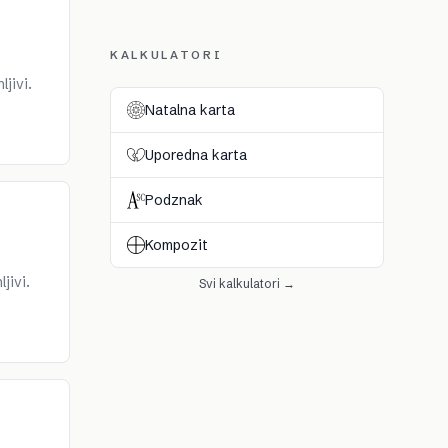
KALKULATORI
jivi.
Natalna karta
Uporedna karta
Podznak
Kompozit
jivi.
Svi kalkulatori →