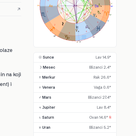
12
0°
29°
29°
6
1
14°
4°
5
2
4
3
25°
29°
6°
4°
rolaze
☉ Sunce
Lav 14.9°
☽ Mesec
Blizanci 2.4°
in na koji
☿ Merkur
Rak 26.6°
ent) i
♀ Venera
Vaga 0.6°
♂ Mars
Blizanci 27.4°
♃ Jupiter
Lav 8.4°
♄ Saturn
Ovan 14.6°
℞
♅ Uran
Blizanci 5.2°