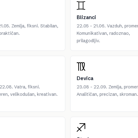
Blizanci
1.05. Zemlja, fiksni. Stabilan,
22.05 - 21.06. Vazduh, promenl
praktičan.
Komunikativan, radoznao,
prilagodljiv.
Devica
22.08. Vatra, fiksni.
23.08 - 22.09. Zemlja, promenl
en, velikodušan, kreativan.
Analitičan, precizan, skroman.