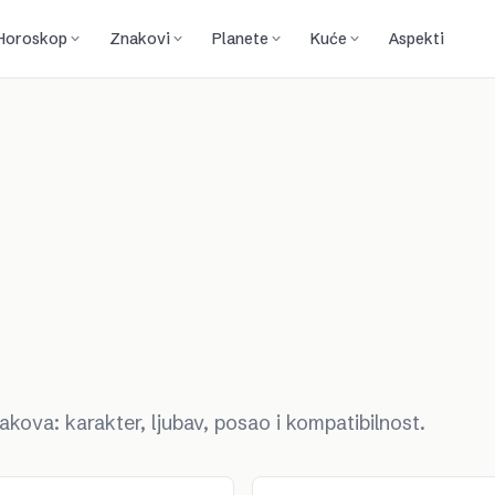
Horoskop
Znakovi
Planete
Kuće
Aspekti
kova: karakter, ljubav, posao i kompatibilnost.