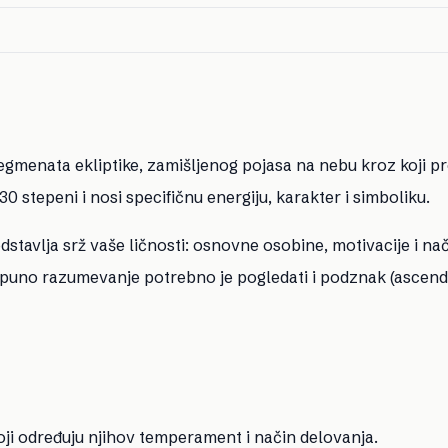
segmenata ekliptike, zamišljenog pojasa na nebu kroz koji p
 stepeni i nosi specifičnu energiju, karakter i simboliku.
tavlja srž vaše ličnosti: osnovne osobine, motivacije i nač
potpuno razumevanje potrebno je pogledati i podznak (ascend
 koji određuju njihov temperament i način delovanja.