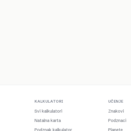
KALKULATORI
UČENJE
Svi kalkulatori
Znakovi
Natalna karta
Podznaci
Podznak kalkulator
Planete