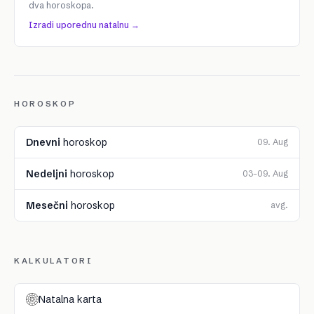
dva horoskopa.
Izradi uporednu natalnu →
HOROSKOP
Dnevni
horoskop
09. Aug
Nedeljni
horoskop
03–09. Aug
Mesečni
horoskop
avg.
KALKULATORI
Natalna karta