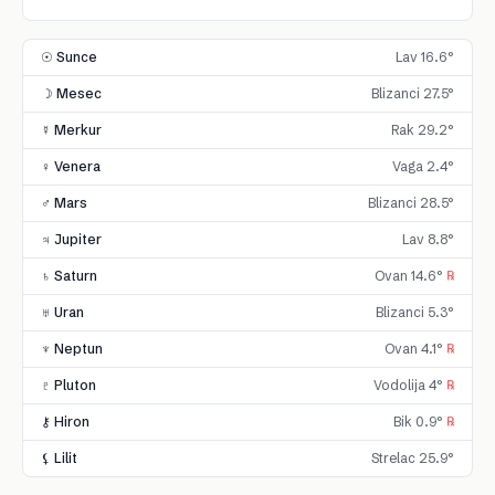
☉ Sunce
Lav 16.6°
☽ Mesec
Blizanci 27.5°
☿ Merkur
Rak 29.2°
♀ Venera
Vaga 2.4°
♂ Mars
Blizanci 28.5°
♃ Jupiter
Lav 8.8°
♄ Saturn
Ovan 14.6°
℞
♅ Uran
Blizanci 5.3°
♆ Neptun
Ovan 4.1°
℞
♇ Pluton
Vodolija 4°
℞
⚷ Hiron
Bik 0.9°
℞
⚸ Lilit
Strelac 25.9°