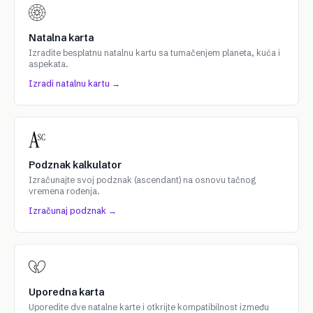
Natalna karta
Izradite besplatnu natalnu kartu sa tumačenjem planeta, kuća i
aspekata.
Izradi natalnu kartu →
Podznak kalkulator
Izračunajte svoj podznak (ascendant) na osnovu tačnog
vremena rođenja.
Izračunaj podznak →
Uporedna karta
Uporedite dve natalne karte i otkrijte kompatibilnost između