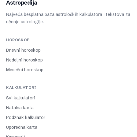
Astropedija
Najveća besplatna baza astroloških kalkulatora i tekstova za
učenje astrologije.
HOROSKOP
Dnevni horoskop
Nedeljni horoskop
Mesečni horoskop
KALKULATORI
Svi kalkulatori
Natalna karta
Podznak kalkulator
Uporedna karta