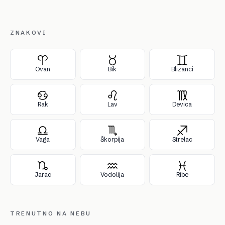
ZNAKOVI
Ovan
Bik
Blizanci
Rak
Lav
Devica
Vaga
Škorpija
Strelac
Jarac
Vodolija
Ribe
TRENUTNO NA NEBU