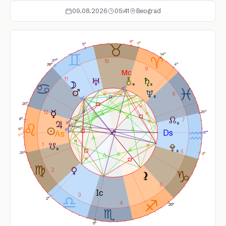
09.08.2026
05:41
Beograd
5°
0°
5°
14°
10
27°
28°
4°
9
11
8
29°
12
29°
7
8°
16°
17°
17°
1
6
29°
3°
2
5
3
2°
4
25°
5°