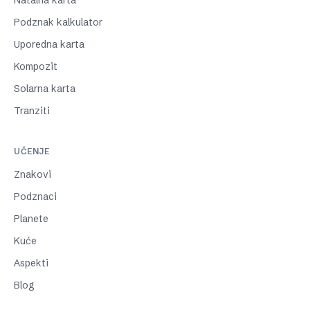
Natalna karta
Podznak kalkulator
Uporedna karta
Kompozit
Solarna karta
Tranziti
UČENJE
Znakovi
Podznaci
Planete
Kuće
Aspekti
Blog