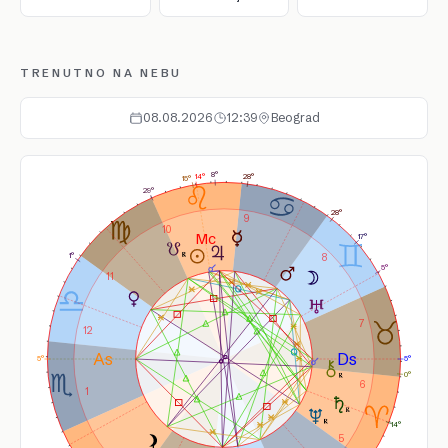
TRENUTNO NA NEBU
08.08.2026
12:39
Beograd
8°
14°
28°
15°
29°
28°
9
10
17°
1°
8
5°
11
7
12
5°
5°
0°
6
1
14°
5