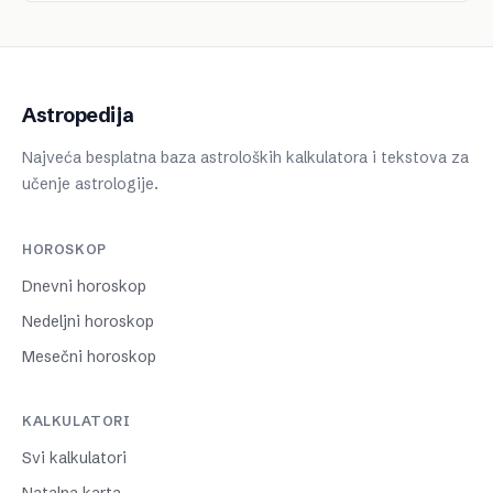
Astropedija
Najveća besplatna baza astroloških kalkulatora i tekstova za
učenje astrologije.
HOROSKOP
Dnevni horoskop
Nedeljni horoskop
Mesečni horoskop
KALKULATORI
Svi kalkulatori