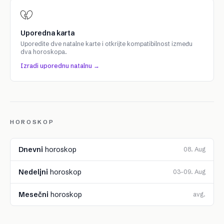
Uporedna karta
Uporedite dve natalne karte i otkrijte kompatibilnost između
dva horoskopa.
Izradi uporednu natalnu →
HOROSKOP
Dnevni
horoskop
08. Aug
Nedeljni
horoskop
03–09. Aug
Mesečni
horoskop
avg.