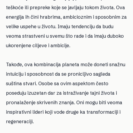
teškoće ili prepreke koje se javljaju tokom života. Ova
energija ih čini hrabrima, ambicioznim i sposobnim za
velike uspehe u životu. Imaju tendenciju da budu
veoma strastveni u svemu što rade i da imaju duboko
ukorenjene ciljeve i ambicije.
Takođe, ova kombinacija planeta može doneti snažnu
intuiciju i sposobnost da se pronicljivo sagleda
suština stvari. Osobe sa ovim aspektom često
poseduju izuzetan dar za istraživanje tajni života i
pronalaženje skrivenih znanja. Oni mogu biti veoma
inspirativni lideri koji vode druge ka transformaciji i
regeneraciji.