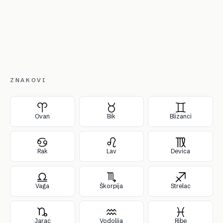
ZNAKOVI
Ovan
Bik
Blizanci
Rak
Lav
Devica
Vaga
Škorpija
Strelac
Jarac
Vodolija
Ribe