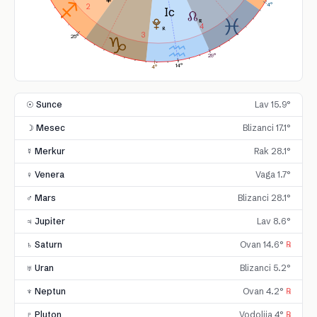
4°
2
4
3
25°
29°
14°
4°
☉ Sunce
Lav 15.9°
☽ Mesec
Blizanci 17.1°
☿ Merkur
Rak 28.1°
♀ Venera
Vaga 1.7°
♂ Mars
Blizanci 28.1°
♃ Jupiter
Lav 8.6°
♄ Saturn
Ovan 14.6°
℞
♅ Uran
Blizanci 5.2°
♆ Neptun
Ovan 4.2°
℞
♇ Pluton
Vodolija 4°
℞