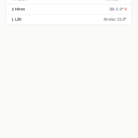
⚷ Hiron
Bik 0.9°
℞
⚸ Lilit
Strelac 25.8°