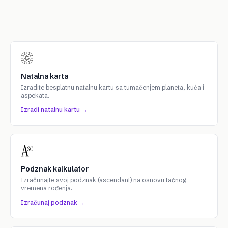
Natalna karta
Izradite besplatnu natalnu kartu sa tumačenjem planeta, kuća i
aspekata.
Izradi natalnu kartu →
Podznak kalkulator
Izračunajte svoj podznak (ascendant) na osnovu tačnog
vremena rođenja.
Izračunaj podznak →