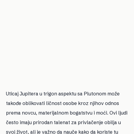
Uticaj Jupitera u trigon aspektu sa Plutonom može
takođe oblikovati ličnost osobe kroz njihov odnos
prema novcu, materijalnom bogatstvu i moći. Ovi ljudi
često imaju prirodan talenat za privlačenje obilja u
svoj život, ali je važno da nauče kako da koriste tu