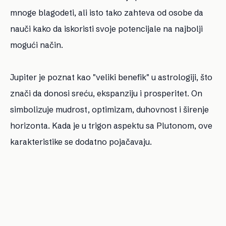
mnoge blagodeti, ali isto tako zahteva od osobe da
nauči kako da iskoristi svoje potencijale na najbolji
mogući način.
Jupiter je poznat kao "veliki benefik" u astrologiji, što
znači da donosi sreću, ekspanziju i prosperitet. On
simbolizuje mudrost, optimizam, duhovnost i širenje
horizonta. Kada je u trigon aspektu sa Plutonom, ove
karakteristike se dodatno pojačavaju.