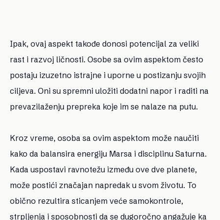
Ipak, ovaj aspekt takođe donosi potencijal za veliki
rast i razvoj ličnosti. Osobe sa ovim aspektom često
postaju izuzetno istrajne i uporne u postizanju svojih
ciljeva. Oni su spremni uložiti dodatni napor i raditi na
prevazilaženju prepreka koje im se nalaze na putu.
Kroz vreme, osoba sa ovim aspektom može naučiti
kako da balansira energiju Marsa i disciplinu Saturna.
Kada uspostavi ravnotežu između ove dve planete,
može postići značajan napredak u svom životu. To
obično rezultira sticanjem veće samokontrole,
strpljenja i sposobnosti da se dugoročno angažuje ka