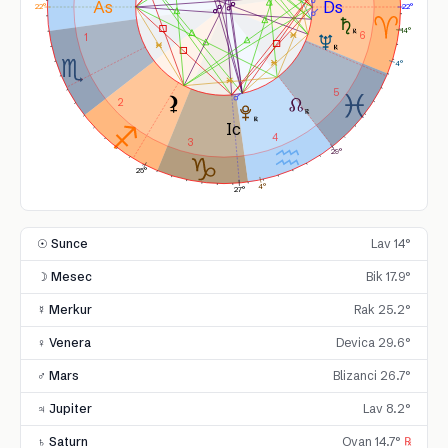
22°
22°
14°
6
1
4°
5
2
4
3
29°
25°
4°
27°
☉ Sunce
Lav 14°
☽ Mesec
Bik 17.9°
☿ Merkur
Rak 25.2°
♀ Venera
Devica 29.6°
♂ Mars
Blizanci 26.7°
♃ Jupiter
Lav 8.2°
♄ Saturn
Ovan 14.7°
℞