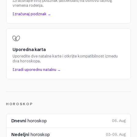
Izračunajte svoj podznak (ascendant) na osnovu tačnog
vremena rođenja.
Izračunaj podznak →
Uporedna karta
Uporedite dve natalne karte i otkrijte kompatibilnost između
dva horoskopa.
Izradi uporednu natalnu →
HOROSKOP
Dnevni
horoskop
06. Aug
Nedeljni
horoskop
03–09. Aug