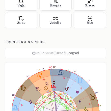
Vaga
Škorpija
Strelac
Jarac
Vodolija
Ribe
TRENUTNO NA NEBU
06.08.2026
11:35
Beograd
25°
27°
8°
13°
26°
29°
9
10
5°
8
11
17°
29°
7
12
0°