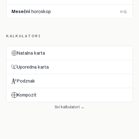
Mesečni
horoskop
avg.
KALKULATORI
Natalna karta
Uporedna karta
Podznak
Kompozit
Svi kalkulatori →