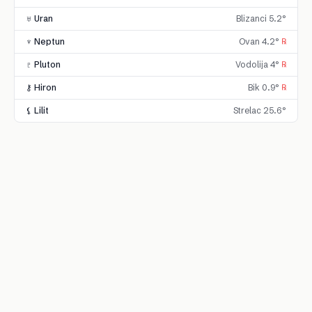
♅ Uran
Blizanci 5.2°
♆ Neptun
Ovan 4.2°
℞
♇ Pluton
Vodolija 4°
℞
⚷ Hiron
Bik 0.9°
℞
⚸ Lilit
Strelac 25.6°