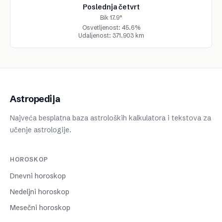
Poslednja četvrt
Bik 17.9°
Osvetljenost: 45.6%
Udaljenost: 371.903 km
Astropedija
Najveća besplatna baza astroloških kalkulatora i tekstova za
učenje astrologije.
HOROSKOP
Dnevni horoskop
Nedeljni horoskop
Mesečni horoskop