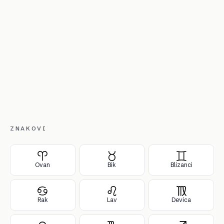
ZNAKOVI
Ovan
Bik
Blizanci
Rak
Lav
Devica