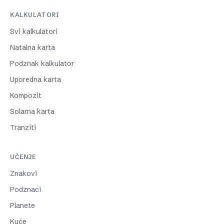
KALKULATORI
Svi kalkulatori
Natalna karta
Podznak kalkulator
Uporedna karta
Kompozit
Solarna karta
Tranziti
UČENJE
Znakovi
Podznaci
Planete
Kuće