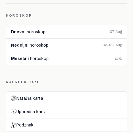
HOROSKOP
Dnevni
horoskop
07. Aug
Nedeljni
horoskop
03–09. Aug
Mesečni
horoskop
avg.
KALKULATORI
Natalna karta
Uporedna karta
Podznak