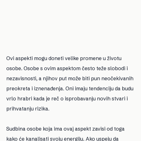
Ovi aspekti mogu doneti velike promene u životu
osobe. Osobe s ovim aspektom često teže slobodi i
nezavisnosti, a njihov put može biti pun neočekivanih
preokreta i iznenađenja. Oni imaju tendenciju da budu
vrlo hrabri kada je reč o isprobavanju novih stvari i
prihvatanju rizika.
Sudbina osobe koja ima ovaj aspekt zavisi od toga
kako će kanalisati svoju energiju. Ako uspeju da