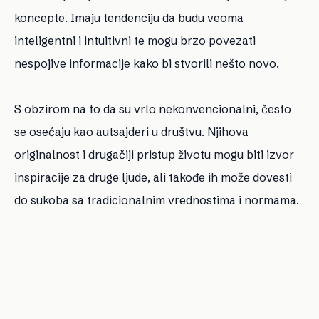
koncepte. Imaju tendenciju da budu veoma
inteligentni i intuitivni te mogu brzo povezati
nespojive informacije kako bi stvorili nešto novo.
S obzirom na to da su vrlo nekonvencionalni, često
se osećaju kao autsajderi u društvu. Njihova
originalnost i drugačiji pristup životu mogu biti izvor
inspiracije za druge ljude, ali takođe ih može dovesti
do sukoba sa tradicionalnim vrednostima i normama.