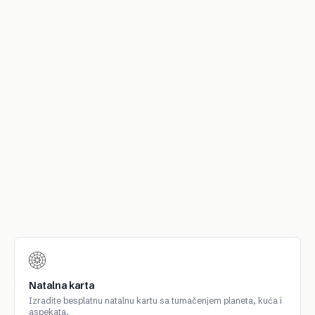
Natalna karta
Izradite besplatnu natalnu kartu sa tumačenjem planeta, kuća i
aspekata.