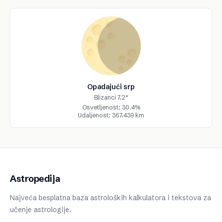
Opadajući srp
Blizanci 7.2°
Osvetljenost: 30.4%
Udaljenost: 367.439 km
Astropedija
Najveća besplatna baza astroloških kalkulatora i tekstova za
učenje astrologije.