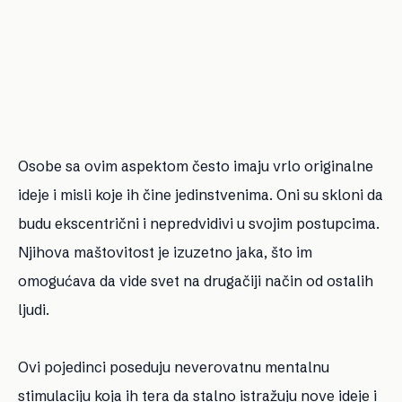
Osobe sa ovim aspektom često imaju vrlo originalne
ideje i misli koje ih čine jedinstvenima. Oni su skloni da
budu ekscentrični i nepredvidivi u svojim postupcima.
Njihova maštovitost je izuzetno jaka, što im
omogućava da vide svet na drugačiji način od ostalih
ljudi.
Ovi pojedinci poseduju neverovatnu mentalnu
stimulaciju koja ih tera da stalno istražuju nove ideje i