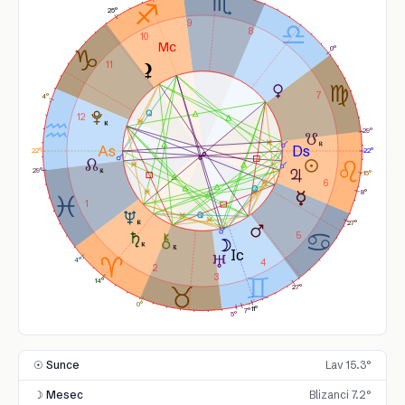
25°
9
8
10
0°
11
7
4°
12
29°
22°
22°
29°
15°
6
8°
1
27°
5
4°
4
2
3
14°
27°
0°
11°
7°
5°
☉ Sunce
Lav 15.3°
☽ Mesec
Blizanci 7.2°