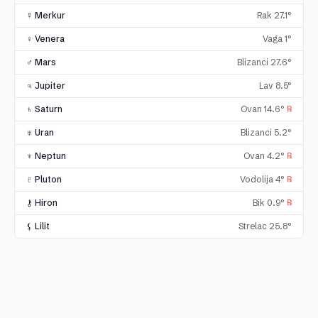
☿ Merkur
Rak 27.1°
♀ Venera
Vaga 1°
♂ Mars
Blizanci 27.6°
♃ Jupiter
Lav 8.5°
♄ Saturn
Ovan 14.6°
℞
♅ Uran
Blizanci 5.2°
♆ Neptun
Ovan 4.2°
℞
♇ Pluton
Vodolija 4°
℞
⚷ Hiron
Bik 0.9°
℞
⚸ Lilit
Strelac 25.8°