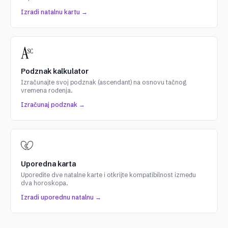
Izradi natalnu kartu →
Podznak kalkulator
Izračunajte svoj podznak (ascendant) na osnovu tačnog
vremena rođenja.
Izračunaj podznak →
Uporedna karta
Uporedite dve natalne karte i otkrijte kompatibilnost između
dva horoskopa.
Izradi uporednu natalnu →