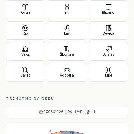
Ovan
Bik
Blizanci
Rak
Lav
Devica
Vaga
Škorpija
Strelac
Jarac
Vodolija
Ribe
TRENUTNO NA NEBU
07.08.2026
20:11
Beograd
11°