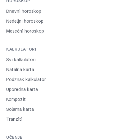
HOROSKOP
Dnevni horoskop
Nedeljni horoskop
Mesečni horoskop
KALKULATORI
Svi kalkulatori
Natalna karta
Podznak kalkulator
Uporedna karta
Kompozit
Solarna karta
Tranziti
UČENJE