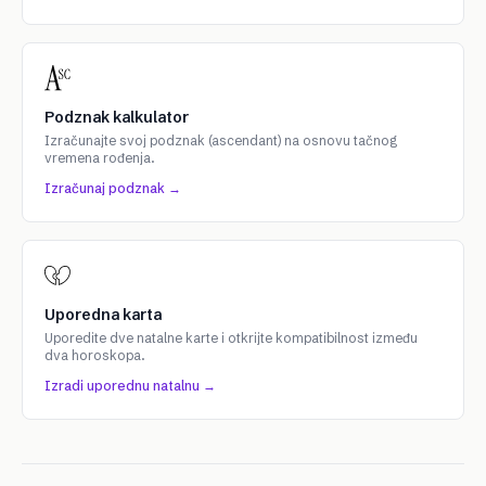
Podznak kalkulator
Izračunajte svoj podznak (ascendant) na osnovu tačnog
vremena rođenja.
Izračunaj podznak →
Uporedna karta
Uporedite dve natalne karte i otkrijte kompatibilnost između
dva horoskopa.
Izradi uporednu natalnu →