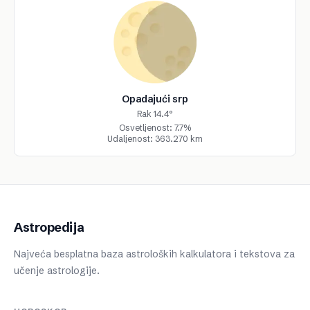
Opadajući srp
Rak 14.4°
Osvetljenost: 7.7%
Udaljenost: 363.270 km
Astropedija
Najveća besplatna baza astroloških kalkulatora i tekstova za
učenje astrologije.