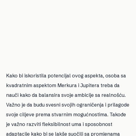
Kako bi iskoristila potencijal ovog aspekta, osoba sa
kvadratnim aspektom Merkura i Jupitera treba da
nauči kako da balansira svoje ambicije sa realnošću.
Važno je da budu svesni svojih ograničenja i prilagode
svoje ciljeve prema stvarnim mogućnostima. Takođe
je važno razviti fleksibilnost uma i sposobnost
adaptacije kako bi se lakše suočili sa promjenama