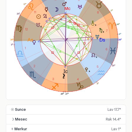
17°
0°
11
8
29°
14°
12
7
4°
28°
28°
3°
1
6
29°
2
5
3
4
3°
26°
27°
☉ Sunce
Lav 17.7°
☽ Mesec
Rak 14.4°
☿ Merkur
Lav 1°