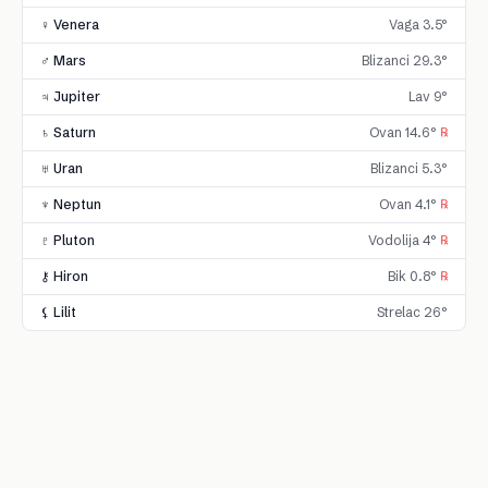
♀ Venera
Vaga 3.5°
♂ Mars
Blizanci 29.3°
♃ Jupiter
Lav 9°
♄ Saturn
Ovan 14.6°
℞
♅ Uran
Blizanci 5.3°
♆ Neptun
Ovan 4.1°
℞
♇ Pluton
Vodolija 4°
℞
⚷ Hiron
Bik 0.8°
℞
⚸ Lilit
Strelac 26°