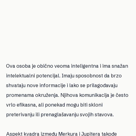
Ova osoba je obično veoma inteligentna i ima snažan
intelektualni potencijal. Imaju sposobnost da brzo
shvataju nove informacije i lako se prilagođavaju
promenama okruženja. Njihova komunikacija je često
vrlo efikasna, ali ponekad mogu biti skloni
preterivanju ili prenaglašavanju svojih stavova.
Aspekt kvadra između Merkura i Jupitera takođe