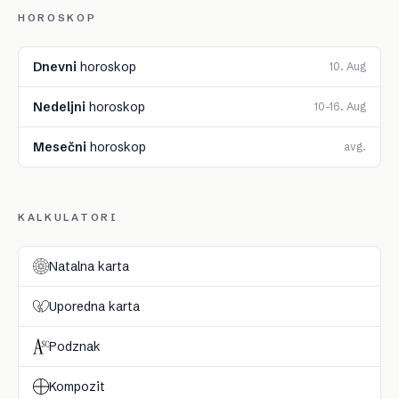
HOROSKOP
Dnevni
horoskop
10. Aug
Nedeljni
horoskop
10–16. Aug
Mesečni
horoskop
avg.
KALKULATORI
Natalna karta
Uporedna karta
Podznak
Kompozit