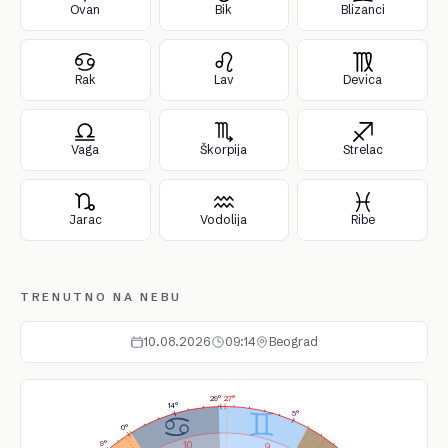
Ovan
Bik
Blizanci
Rak
Lav
Devica
Vaga
Škorpija
Strelac
Jarac
Vodolija
Ribe
TRENUTNO NA NEBU
10.08.2026
09:14
Beograd
27°
29°
14°
5°
0°
9°
10
9