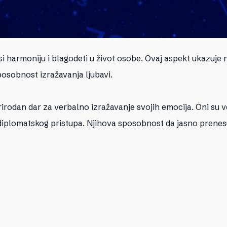
 harmoniju i blagodeti u život osobe. Ovaj aspekt ukazuje 
sposobnost izražavanja ljubavi.
irodan dar za verbalno izražavanje svojih emocija. Oni su
diplomatskog pristupa. Njihova sposobnost da jasno prenes