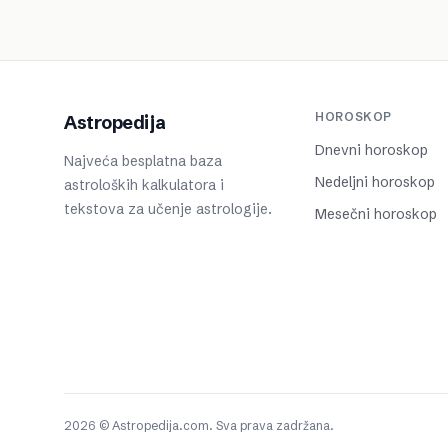
HOROSKOP
Astropedija
Dnevni horoskop
Najveća besplatna baza
Nedeljni horoskop
astroloških kalkulatora i
tekstova za učenje astrologije.
Mesečni horoskop
2026 © Astropedija.com. Sva prava zadržana.