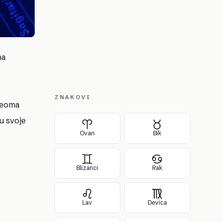
na
ZNAKOVI
 veoma
u svoje
Ovan
Bik
Blizanci
Rak
Lav
Devica