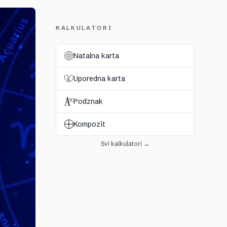
KALKULATORI
Natalna karta
Uporedna karta
Podznak
Kompozit
Svi kalkulatori →