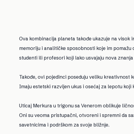
Ova kombinacija planeta takođe ukazuje na visok i
memoriju i analitičke sposobnosti koje im pomažu d
studenti ili profesori koji lako usvajaju nova znanj
Takođe, ovi pojedinci poseduju veliku kreativnost 
Imaju estetski razvijen ukus i osećaj za lepotu koji 
Uticaj Merkura u trigonu sa Venerom oblikuje ličnos
Oni su veoma pristupačni, otvoreni i spremni da sa
savetnicima i podrškom za svoje bližnje.