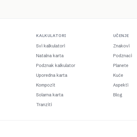
KALKULATORI
UČENJE
Svi kalkulatori
Znakovi
Natalna karta
Podznaci
Podznak kalkulator
Planete
Uporedna karta
Kuće
Kompozit
Aspekti
Solarna karta
Blog
Tranziti