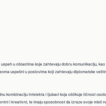
i uspeh u oblastima koje zahtevaju dobru komunikaciju, kao 
veoma uspešni u poslovima koji zahtevaju diplomatske veštin
u kombinaciju intelekta i ljubavi koja oblikuje ličnost osob
entni i kreativni, te imaju sposobnost da izraze svoje misli n