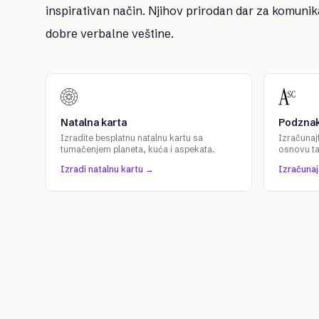
inspirativan način. Njihov prirodan dar za komunik
dobre verbalne veštine.
Natalna karta
Podznak
Izradite besplatnu natalnu kartu sa
Izračunaj
tumačenjem planeta, kuća i aspekata.
osnovu t
Izradi natalnu kartu →
Izračuna