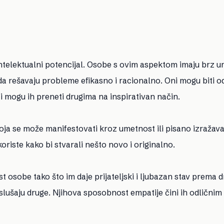
ntelektualni potencijal. Osobe s ovim aspektom imaju brz u
a rešavaju probleme efikasno i racionalno. Oni mogu biti od
a i mogu ih preneti drugima na inspirativan način.
koja se može manifestovati kroz umetnost ili pisano izražava
koriste kako bi stvarali nešto novo i originalno.
t osobe tako što im daje prijateljski i ljubazan stav prema 
slušaju druge. Njihova sposobnost empatije čini ih odličnim