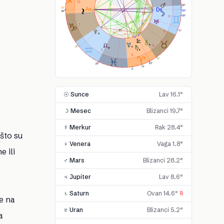
12
28°
25°
25°
25°
6
19°
1
5°
5
4
3°
2
3
0°
22°
29°
14°
4°
☉ Sunce
Lav 16.1°
☽ Mesec
Blizanci 19.7°
☿ Merkur
Rak 28.4°
što su
♀ Venera
Vaga 1.8°
e ili
♂ Mars
Blizanci 28.2°
♃ Jupiter
Lav 8.6°
♄ Saturn
Ovan 14.6°
℞
e na
♅ Uran
Blizanci 5.2°
a