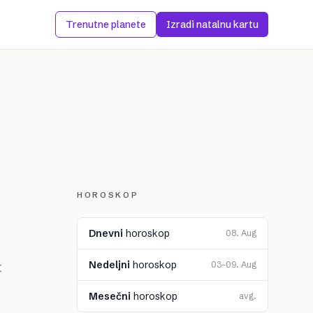
Trenutne planete
Izradi natalnu kartu
HOROSKOP
Dnevni
horoskop
08. Aug
Nedeljni
horoskop
t
03–09. Aug
Mesečni
horoskop
avg.