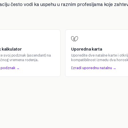
aciju često vodi ka uspehu u raznim profesijama koje zahte
 kalkulator
Uporedna karta
te svoj podznak (ascendant) na
Uporedite dve natalne karte i otkrij
ačnog vremena rođenja.
kompatibilnost između dva horos
j podznak →
Izradi uporednu natalnu →