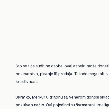
Što se tiče sudbine osobe, ovaj aspekt može donet
novinarstvo, pisanje ili prodaja. Takođe mogu biti 
kreativnost.
Ukratko, Merkur u trigonu sa Venerom donosi skladn
pozitivan način. Ovi pojedinci su šarmantni, intelig