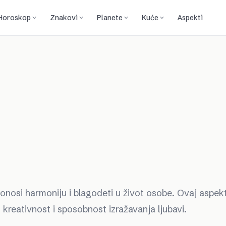
Horoskop
Znakovi
Planete
Kuće
Aspekti
nosi harmoniju i blagodeti u život osobe. Ovaj aspek
 kreativnost i sposobnost izražavanja ljubavi.