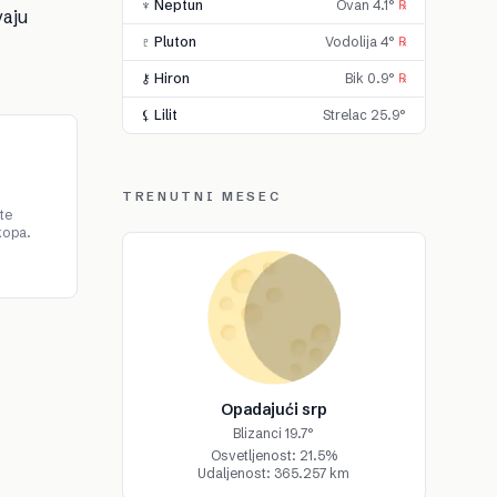
♆ Neptun
Ovan 4.1°
℞
vaju
♇ Pluton
Vodolija 4°
℞
⚷ Hiron
Bik 0.9°
℞
⚸ Lilit
Strelac 25.9°
TRENUTNI MESEC
te
kopa.
Opadajući srp
Blizanci 19.7°
Osvetljenost: 21.5%
Udaljenost: 365.257 km