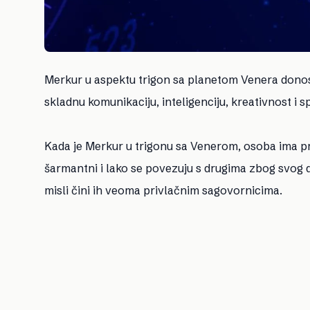
Merkur u aspektu trigon sa planetom Venera donosi
skladnu komunikaciju, inteligenciju, kreativnost i 
Kada je Merkur u trigonu sa Venerom, osoba ima pr
šarmantni i lako se povezuju s drugima zbog svog 
misli čini ih veoma privlačnim sagovornicima.