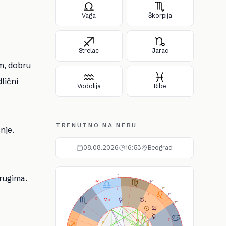
Vaga
Škorpija
Strelac
Jarac
m, dobru
lični
Vodolija
Ribe
TRENUTNO NA NEBU
nje.
08.08.2026
16:53
Beograd
As
Ds
Ic
Mc
drugima.
1°
29°
22°
9
16°
8
8°
10
28°
11
7