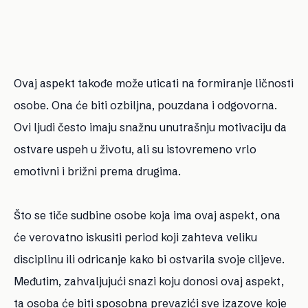
Ovaj aspekt takođe može uticati na formiranje ličnosti
osobe. Ona će biti ozbiljna, pouzdana i odgovorna.
Ovi ljudi često imaju snažnu unutrašnju motivaciju da
ostvare uspeh u životu, ali su istovremeno vrlo
emotivni i brižni prema drugima.
Što se tiče sudbine osobe koja ima ovaj aspekt, ona
će verovatno iskusiti period koji zahteva veliku
disciplinu ili odricanje kako bi ostvarila svoje ciljeve.
Međutim, zahvaljujući snazi ​​koju donosi ovaj aspekt,
ta osoba će biti sposobna prevazići sve izazove koje