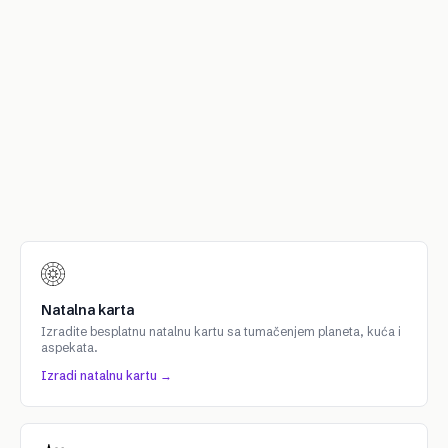
Natalna karta
Izradite besplatnu natalnu kartu sa tumačenjem planeta, kuća i
aspekata.
Izradi natalnu kartu →