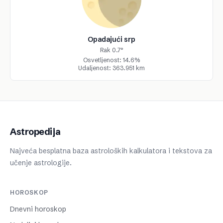
Opadajući srp
Rak 0.7°
Osvetljenost: 14.6%
Udaljenost: 363.951 km
Astropedija
Najveća besplatna baza astroloških kalkulatora i tekstova za
učenje astrologije.
HOROSKOP
Dnevni horoskop