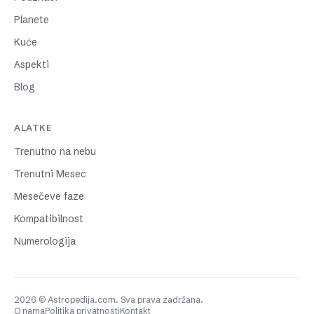
Planete
Kuće
Aspekti
Blog
ALATKE
Trenutno na nebu
Trenutni Mesec
Mesečeve faze
Kompatibilnost
Numerologija
2026 © Astropedija.com. Sva prava zadržana.
O nama
Politika privatnosti
Kontakt