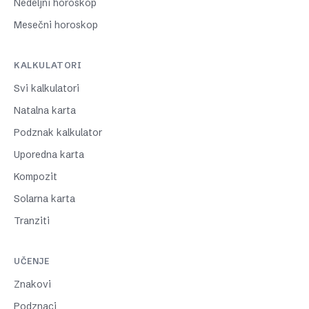
Nedeljni horoskop
Mesečni horoskop
KALKULATORI
Svi kalkulatori
Natalna karta
Podznak kalkulator
Uporedna karta
Kompozit
Solarna karta
Tranziti
UČENJE
Znakovi
Podznaci