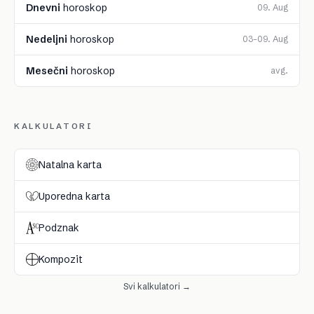
Dnevni
horoskop
09. Aug
Nedeljni
horoskop
03–09. Aug
Mesečni
horoskop
avg.
KALKULATORI
Natalna karta
Uporedna karta
Podznak
Kompozit
Svi kalkulatori →