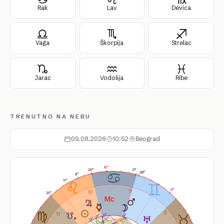
Rak
Lav
Devica
Vaga
Škorpija
Strelac
Jarac
Vodolija
Ribe
TRENUTNO NA NEBU
09.08.2026
10:52
Beograd
19°
29°
0°
28°
8°
16°
9
5°
10
29°
8
11