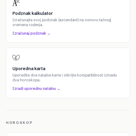
Podznak kalkulator
Izračunajte svoj podznak (ascendant) na osnovu tačnog
vremena rođenja.
Izračunaj podznak →
Uporedna karta
Uporedite dve natalne karte i otkrijte kompatibilnost između
dva horoskopa.
Izradi uporednu natalnu →
HOROSKOP