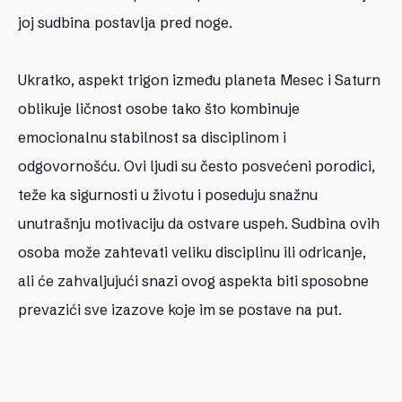
joj sudbina postavlja pred noge.
Ukratko, aspekt trigon između planeta Mesec i Saturn
oblikuje ličnost osobe tako što kombinuje
emocionalnu stabilnost sa disciplinom i
odgovornošću. Ovi ljudi su često posvećeni porodici,
teže ka sigurnosti u životu i poseduju snažnu
unutrašnju motivaciju da ostvare uspeh. Sudbina ovih
osoba može zahtevati veliku disciplinu ili odricanje,
ali će zahvaljujući snazi ​​ovog aspekta biti sposobne
prevazići sve izazove koje im se postave na put.