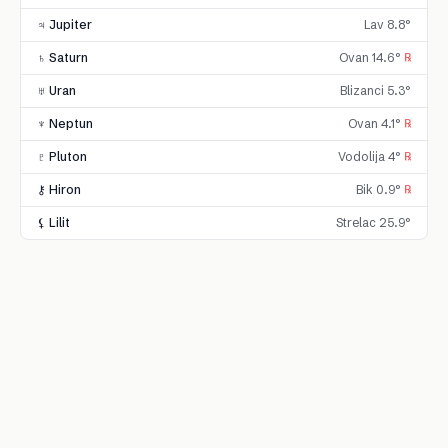
♃ Jupiter
Lav 8.8°
♄ Saturn
Ovan 14.6°
℞
♅ Uran
Blizanci 5.3°
♆ Neptun
Ovan 4.1°
℞
♇ Pluton
Vodolija 4°
℞
⚷ Hiron
Bik 0.9°
℞
⚸ Lilit
Strelac 25.9°