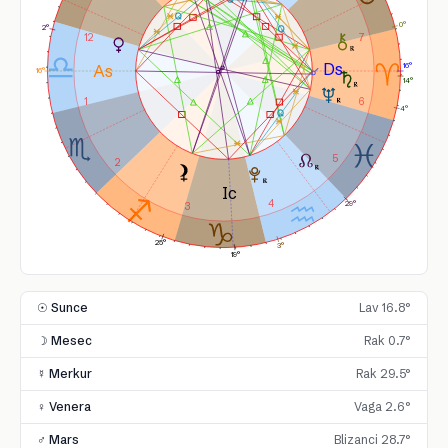
0°
2°
12
7
16°
16°
14°
1
6
4°
5
2
4
29°
3
25°
3°
19°
☉ Sunce
Lav 16.8°
☽ Mesec
Rak 0.7°
☿ Merkur
Rak 29.5°
♀ Venera
Vaga 2.6°
♂ Mars
Blizanci 28.7°