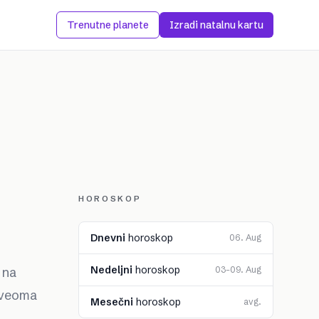
Trenutne planete
Izradi natalnu kartu
HOROSKOP
Dnevni
horoskop
06. Aug
Nedeljni
horoskop
 na
03–09. Aug
i veoma
Mesečni
horoskop
avg.