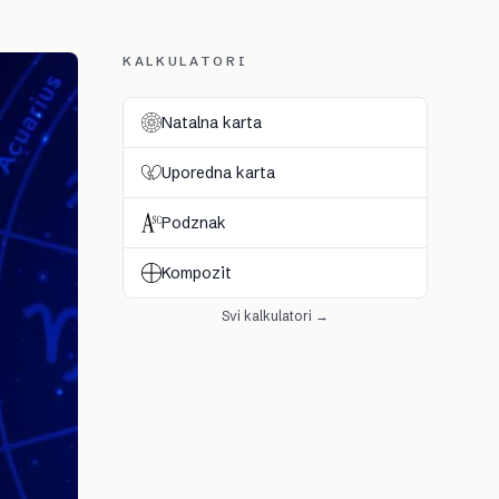
KALKULATORI
Natalna karta
Uporedna karta
Podznak
Kompozit
Svi kalkulatori →