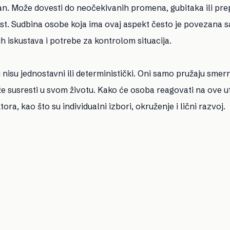
an. Može dovesti do neočekivanih promena, gubitaka ili pr
ast. Sudbina osobe koja ima ovaj aspekt često je povezana s
iskustava i potrebe za kontrolom situacija.
 nisu jednostavni ili deterministički. Oni samo pružaju smer
susresti u svom životu. Kako će osoba reagovati na ove uti
ora, kao što su individualni izbori, okruženje i lični razvoj.