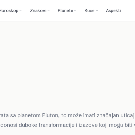
Horoskop
Znakovi
Planete
Kuće
Aspekti
ata sa planetom Pluton, to može imati značajan uticaj
 donosi duboke transformacije i izazove koji mogu bit