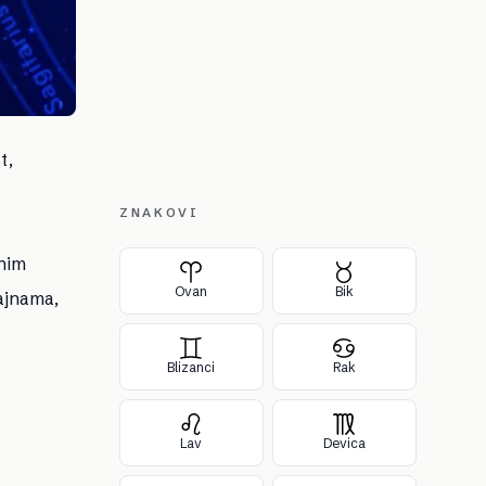
t,
ZNAKOVI
snim
Ovan
Bik
ajnama,
Blizanci
Rak
Lav
Devica