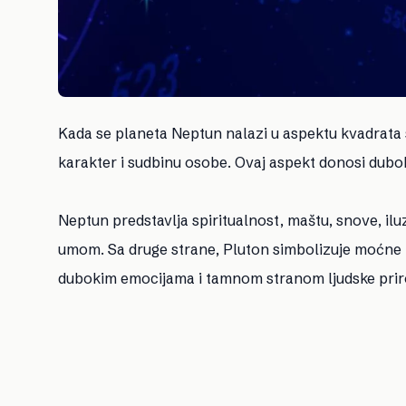
Kada se planeta Neptun nalazi u aspektu kvadrata s
karakter i sudbinu osobe. Ovaj aspekt donosi dubok
Neptun predstavlja spiritualnost, maštu, snove, ilu
umom. Sa druge strane, Pluton simbolizuje moćne 
dubokim emocijama i tamnom stranom ljudske prir