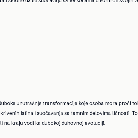
i sklone da se suočavaju sa teškoćama u kontroli svojih že
duboke unutrašnje transformacije koje osoba mora proći t
skrivenih istina i suočavanja sa tamnim delovima ličnosti. T
li na kraju vodi ka dubokoj duhovnoj evoluciji.