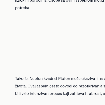
fizičkim porocima. Osobe sa ovim aspektom mogu bit
potreba.
Takođe, Neptun kvadrat Pluton može ukazivati na 
života. Ovaj aspekt često dovodi do razotkrivanja 
biti vrlo intenzivan proces koji zahteva hrabrost, a