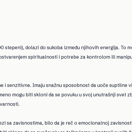
0 stepeni), dolazi do sukoba između njihovih energija. To 
 ostvarenjem spiritualnosti i potrebe za kontrolom ili manip
ne i senzitivne. Imaju snažnu sposobnost da uoče suptilne v
meno mogu biti skloni da se povuku u svoj unutrašnji svet z
varnosti.
i sa zavisnostima, bilo da je reč o emocionalnoj zavisnosti 