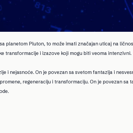
a planetom Pluton, to može imati značajan uticaj na ličnos
e transformacije i izazove koji mogu biti veoma intenzivni.
zije i nejasnoće. On je povezan sa svetom fantazija i nesve
promene, regeneraciju i transformaciju. On je povezan sa t
ode.