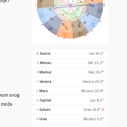
lja i
12
25°
24°
24°
6
4°
1
5
26°
29°
4
2
3
5°
22°
21°
4°
14°
0°
☉ Sunce
Lav 14.2°
☽ Mesec
Bik 22.2°
☿ Merkur
Rak 25.7°
♀ Venera
Devica 29.9°
♂ Mars
Blizanci 26.9°
okom svog
♃ Jupiter
Lav 8.2°
o može
♄ Saturn
Ovan 14.6°
℞
♅ Uran
Blizanci 5.2°