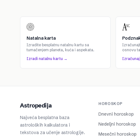
Natalna karta
Podznak
Izradite besplatnu natalnu kartu sa
Izračunaj
tumačenjem planeta, kuća i aspekata.
osnovu t
Izradi natalnu kartu →
Izračuna
HOROSKOP
Astropedija
Dnevni horoskop
Najveća besplatna baza
Nedeljni horoskop
astroloških kalkulatora i
tekstova za učenje astrologije.
Mesečni horoskop