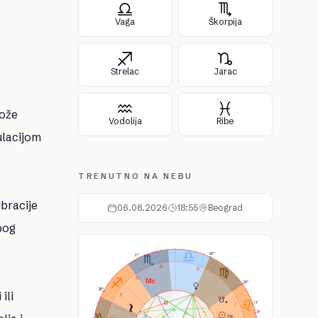
Vaga
Škorpija
Strelac
Jarac
može
Vodolija
Ribe
ulacijom
TRENUTNO NA NEBU
ibracije
06.08.2026
18:55
Beograd
bog
As
Ds
Ic
Mc
29°
21°
9
8
10
29°
25°
ili
11
14°
7
8°