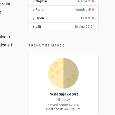
♆ Neptun
Ovan 4.2°
℞
epreka
♇ Pluton
Vodolija 4°
℞
a
⚷ Hiron
Bik 0.9°
℞
⚸ Lilit
Strelac 25.6°
nice o
caje i
TRENUTNI MESEC
Poslednja četvrt
Bik 22.2°
Osvetljenost: 42.2%
Udaljenost: 370.819 km