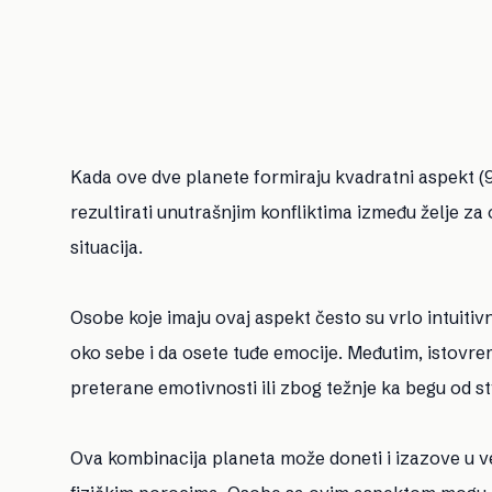
Kada ove dve planete formiraju kvadratni aspekt (9
rezultirati unutrašnjim konfliktima između želje za
situacija.
Osobe koje imaju ovaj aspekt često su vrlo intuitiv
oko sebe i da osete tuđe emocije. Međutim, istovre
preterane emotivnosti ili zbog težnje ka begu od st
Ova kombinacija planeta može doneti i izazove u vez