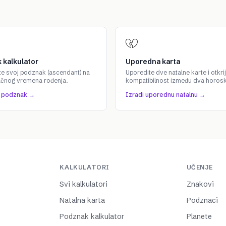
 kalkulator
Uporedna karta
te svoj podznak (ascendant) na
Uporedite dve natalne karte i otkrij
ačnog vremena rođenja.
kompatibilnost između dva horos
j podznak →
Izradi uporednu natalnu →
KALKULATORI
UČENJE
Svi kalkulatori
Znakovi
Natalna karta
Podznaci
Podznak kalkulator
Planete