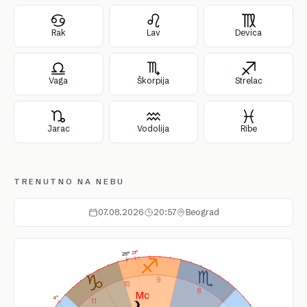
Rak
Lav
Devica
Vaga
Škorpija
Strelac
Jarac
Vodolija
Ribe
TRENUTNO NA NEBU
07.08.2026
20:57
Beograd
21°
25°
9
10
8
4°
11