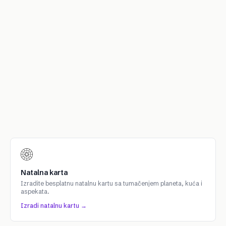
Natalna karta
Izradite besplatnu natalnu kartu sa tumačenjem planeta, kuća i
aspekata.
Izradi natalnu kartu →