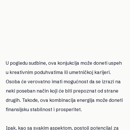
U pogledu sudbine, ova konjukcija može doneti uspeh
u kreativnim poduhvatima ili umetničkoj karijeri.
Osoba će verovatno imati mogućnost da se izrazi na
neki poseban način koji će biti prepoznat od strane
drugih. Takođe, ova kombinacija energija može doneti
finansijsku stabilnost i prosperitet.
Ipak, kao sa svakim aspektom, postoji potencijal za