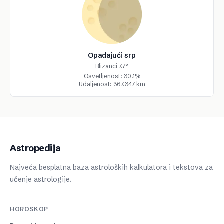
Opadajući srp
Blizanci 7.7°
Osvetljenost: 30.1%
Udaljenost: 367.347 km
Astropedija
Najveća besplatna baza astroloških kalkulatora i tekstova za
učenje astrologije.
HOROSKOP