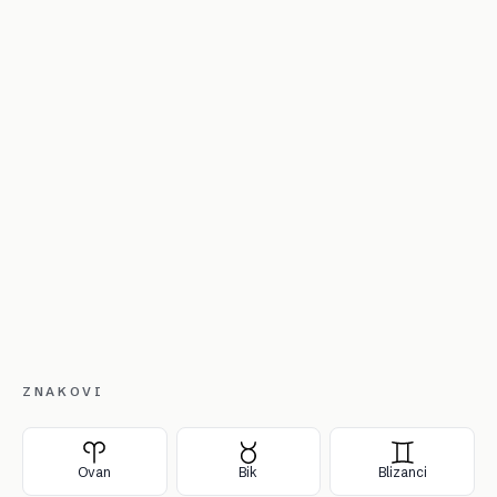
ZNAKOVI
Ovan
Bik
Blizanci