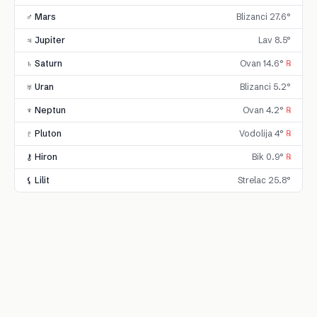
♂ Mars
Blizanci 27.6°
♃ Jupiter
Lav 8.5°
♄ Saturn
Ovan 14.6°
℞
♅ Uran
Blizanci 5.2°
♆ Neptun
Ovan 4.2°
℞
♇ Pluton
Vodolija 4°
℞
⚷ Hiron
Bik 0.9°
℞
⚸ Lilit
Strelac 25.8°