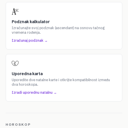
Podznak kalkulator
Izračunajte svoj podznak (ascendant) na osnovu tačnog
vremena rođenja.
Izračunaj podznak →
Uporedna karta
Uporedite dve natalne karte i otkrijte kompatibilnost između
dva horoskopa.
Izradi uporednu natalnu →
HOROSKOP