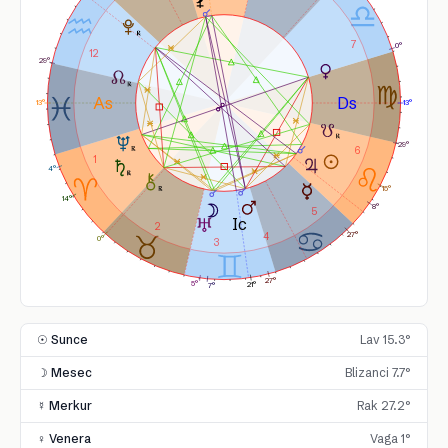
7
0°
12
29°
13°
13°
29°
6
1
4°
15°
14°
8°
5
2
27°
4
0°
3
27°
5°
21°
7°
☉ Sunce
Lav 15.3°
☽ Mesec
Blizanci 7.7°
☿ Merkur
Rak 27.2°
♀ Venera
Vaga 1°