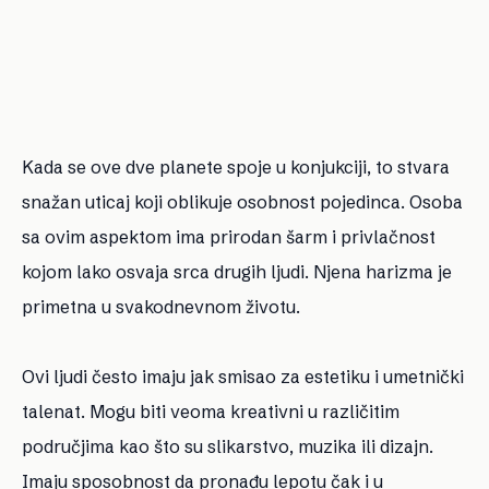
Kada se ove dve planete spoje u konjukciji, to stvara
snažan uticaj koji oblikuje osobnost pojedinca. Osoba
sa ovim aspektom ima prirodan šarm i privlačnost
kojom lako osvaja srca drugih ljudi. Njena harizma je
primetna u svakodnevnom životu.
Ovi ljudi često imaju jak smisao za estetiku i umetnički
talenat. Mogu biti veoma kreativni u različitim
područjima kao što su slikarstvo, muzika ili dizajn.
Imaju sposobnost da pronađu lepotu čak i u