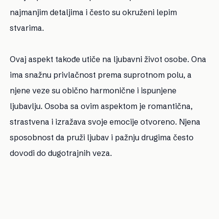
najmanjim detaljima i često su okruženi lepim
stvarima.
Ovaj aspekt takođe utiče na ljubavni život osobe. Ona
ima snažnu privlačnost prema suprotnom polu, a
njene veze su obično harmonične i ispunjene
ljubavlju. Osoba sa ovim aspektom je romantična,
strastvena i izražava svoje emocije otvoreno. Njena
sposobnost da pruži ljubav i pažnju drugima često
dovodi do dugotrajnih veza.