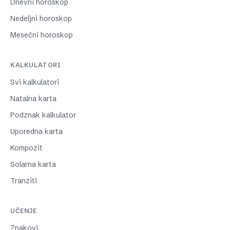
Dnevni horoskop
Nedeljni horoskop
Mesečni horoskop
KALKULATORI
Svi kalkulatori
Natalna karta
Podznak kalkulator
Uporedna karta
Kompozit
Solarna karta
Tranziti
UČENJE
Znakovi