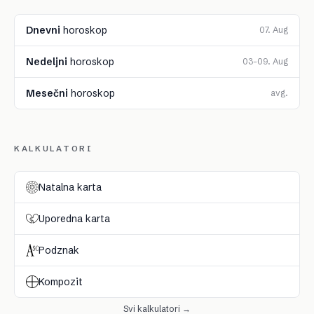
Dnevni
horoskop
07. Aug
Nedeljni
horoskop
03–09. Aug
Mesečni
horoskop
avg.
KALKULATORI
Natalna karta
Uporedna karta
Podznak
Kompozit
Svi kalkulatori →