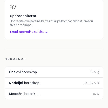
Uporedna karta
Uporedite dve natalne karte i otkrijte kompatibilnost između
dva horoskopa.
Izradi uporednu natalnu →
HOROSKOP
Dnevni
horoskop
09. Aug
Nedeljni
horoskop
03–09. Aug
Mesečni
horoskop
avg.