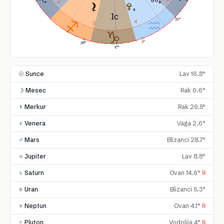
2
29°
4
3
3°
25°
17°
☉ Sunce
Lav 16.8°
☽ Mesec
Rak 0.6°
☿ Merkur
Rak 29.5°
♀ Venera
Vaga 2.6°
♂ Mars
Blizanci 28.7°
♃ Jupiter
Lav 8.8°
♄ Saturn
Ovan 14.6°
℞
♅ Uran
Blizanci 5.3°
♆ Neptun
Ovan 4.1°
℞
♇ Pluton
Vodolija 4°
℞