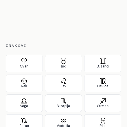
ZNAKOVI
Ovan
Bik
Blizanci
Rak
Lav
Devica
Vaga
Škorpija
Strelac
Jarac
Vodolija
Ribe