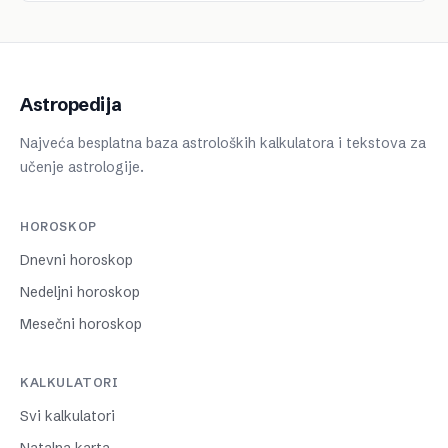
Astropedija
Najveća besplatna baza astroloških kalkulatora i tekstova za
učenje astrologije.
HOROSKOP
Dnevni horoskop
Nedeljni horoskop
Mesečni horoskop
KALKULATORI
Svi kalkulatori