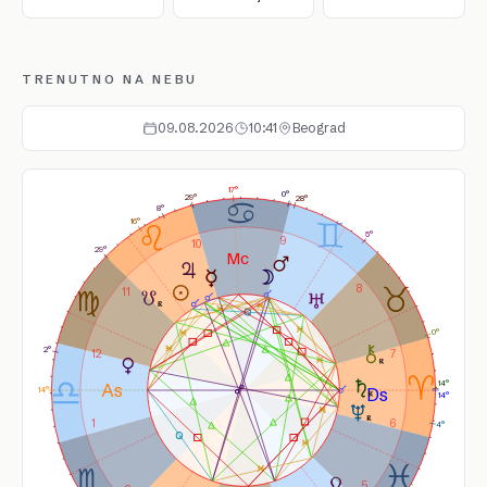
TRENUTNO NA NEBU
09.08.2026
10:41
Beograd
17°
0°
29°
28°
8°
16°
5°
9
10
29°
8
11
0°
2°
12
7
14°
14°
14°
1
6
4°
5