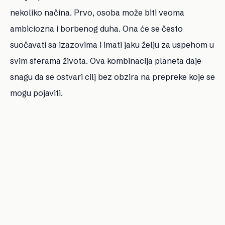
nekoliko načina. Prvo, osoba može biti veoma
ambiciozna i borbenog duha. Ona će se često
suočavati sa izazovima i imati jaku želju za uspehom u
svim sferama života. Ova kombinacija planeta daje
snagu da se ostvari cilj bez obzira na prepreke koje se
mogu pojaviti.