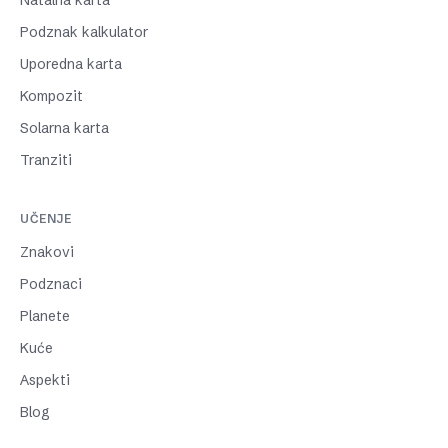
Natalna karta
Podznak kalkulator
Uporedna karta
Kompozit
Solarna karta
Tranziti
UČENJE
Znakovi
Podznaci
Planete
Kuće
Aspekti
Blog