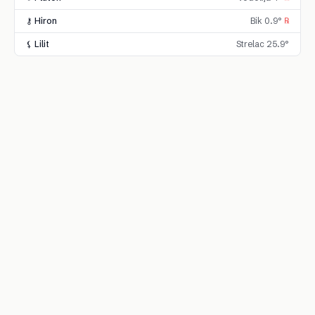
⚷ Hiron
Bik 0.9°
℞
⚸ Lilit
Strelac 25.9°