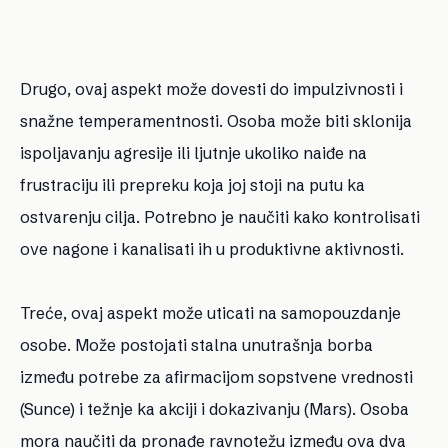
Drugo, ovaj aspekt može dovesti do impulzivnosti i
snažne temperamentnosti. Osoba može biti sklonija
ispoljavanju agresije ili ljutnje ukoliko naiđe na
frustraciju ili prepreku koja joj stoji na putu ka
ostvarenju cilja. Potrebno je naučiti kako kontrolisati
ove nagone i kanalisati ih u produktivne aktivnosti.
Treće, ovaj aspekt može uticati na samopouzdanje
osobe. Može postojati stalna unutrašnja borba
između potrebe za afirmacijom sopstvene vrednosti
(Sunce) i težnje ka akciji i dokazivanju (Mars). Osoba
mora naučiti da pronađe ravnotežu između ova dva