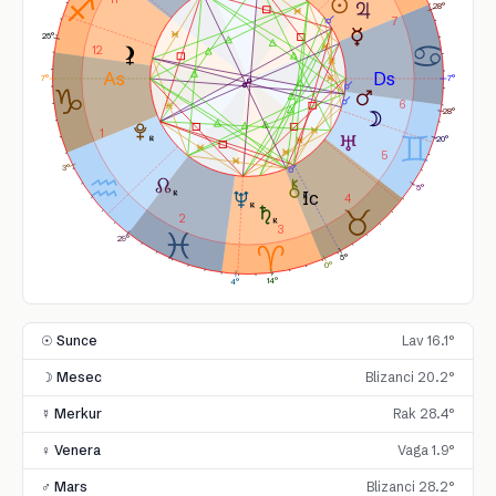
28°
7
25°
12
7°
7°
6
28°
1
20°
5
3°
5°
4
2
3
29°
5°
0°
14°
4°
☉ Sunce
Lav 16.1°
☽ Mesec
Blizanci 20.2°
☿ Merkur
Rak 28.4°
♀ Venera
Vaga 1.9°
♂ Mars
Blizanci 28.2°