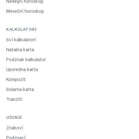
Nedeljni horoskop
Mesečni horoskop
KALKULATORI
Svi kalkulatori
Natalna karta
Podznak kalkulator
Uporedna karta
Kompozit
Solarna karta
Tranziti
UČENJE
Znakovi
Podznaci