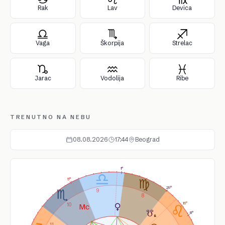
Rak
Lav
Devica
Vaga
Škorpija
Strelac
Jarac
Vodolija
Ribe
TRENUTNO NA NEBU
08.08.2026
17:44
Beograd
1°
5°
29°
9
8
16°
10
8°
11