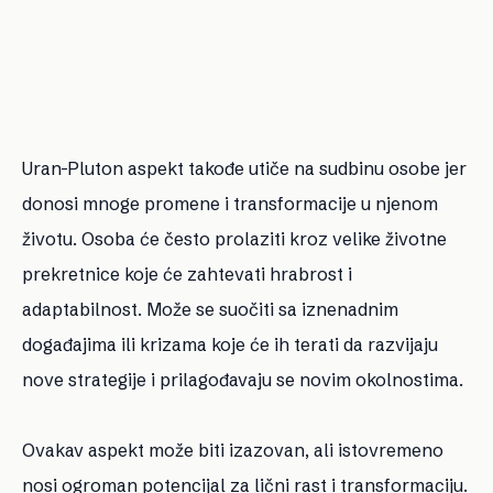
Uran-Pluton aspekt takođe utiče na sudbinu osobe jer
donosi mnoge promene i transformacije u njenom
životu. Osoba će često prolaziti kroz velike životne
prekretnice koje će zahtevati hrabrost i
adaptabilnost. Može se suočiti sa iznenadnim
događajima ili krizama koje će ih terati da razvijaju
nove strategije i prilagođavaju se novim okolnostima.
Ovakav aspekt može biti izazovan, ali istovremeno
nosi ogroman potencijal za lični rast i transformaciju.