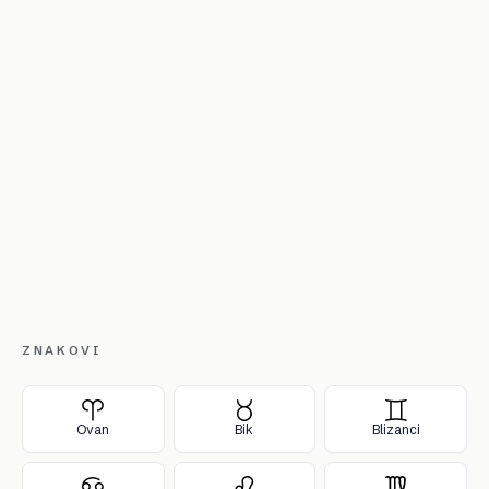
ZNAKOVI
Ovan
Bik
Blizanci