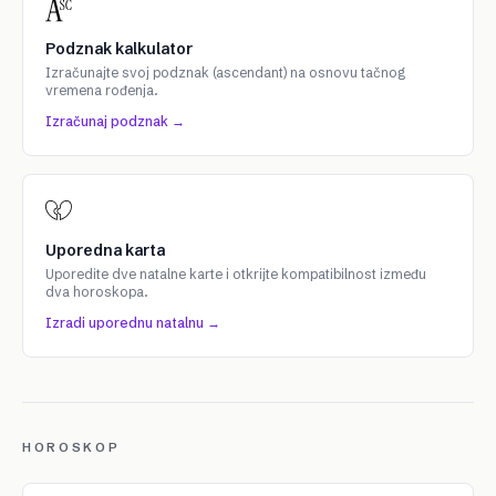
Podznak kalkulator
Izračunajte svoj podznak (ascendant) na osnovu tačnog
vremena rođenja.
Izračunaj podznak →
Uporedna karta
Uporedite dve natalne karte i otkrijte kompatibilnost između
dva horoskopa.
Izradi uporednu natalnu →
HOROSKOP