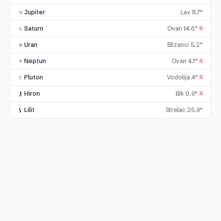
♃ Jupiter
Lav 8.7°
♄ Saturn
Ovan 14.6°
℞
♅ Uran
Blizanci 5.2°
♆ Neptun
Ovan 4.1°
℞
♇ Pluton
Vodolija 4°
℞
⚷ Hiron
Bik 0.9°
℞
⚸ Lilit
Strelac 25.9°