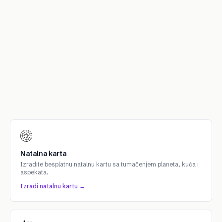
Natalna karta
Izradite besplatnu natalnu kartu sa tumačenjem planeta, kuća i
aspekata.
Izradi natalnu kartu →