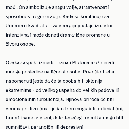
moći. On simbolizuje snagu volje, strastvenost i
sposobnost regeneracije. Kada se kombinuje sa
Uranom u kvadratu, ova energija postaje izuzetno
intenzivna i može doneti dramatične promene u
životu osobe.
Ovakav aspekt između Urana i Plutona može imati
mnoge posledice na ličnost osobe. Prvo što treba
napomenuti jeste da će ta osoba biti sklonija
ekstremima - od velikog uspeha do velikih padova ili
emocionalnih turbulencija. Njihova priroda će biti
veoma protivrečna - jedan tren mogu biti optimistični,
hrabri i samouvereni, dok sledećeg trenutka mogu biti
sumnjičavi, paranoični ili depresivni.