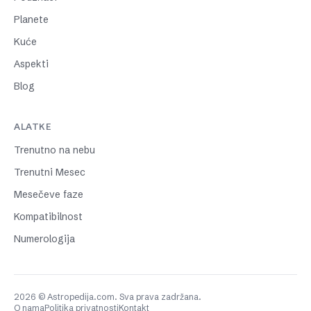
Planete
Kuće
Aspekti
Blog
ALATKE
Trenutno na nebu
Trenutni Mesec
Mesečeve faze
Kompatibilnost
Numerologija
2026 © Astropedija.com. Sva prava zadržana.
O nama
Politika privatnosti
Kontakt