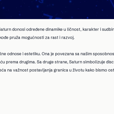
aturn donosi određene dinamike u ličnost, karakter i sudbi
kođe pruža mogućnosti za rast i razvoj.
jalne odnose i estetiku. Ona je povezana sa našim sposobno
ću prema drugima. Sa druge strane, Saturn simbolizuje disci
ća na važnost postavljanja granica u životu kako bismo ost