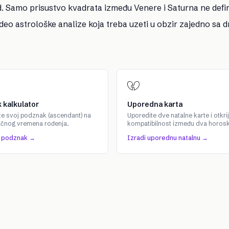
td. Samo prisustvo kvadrata između Venere i Saturna ne defi
deo astrološke analize koja treba uzeti u obzir zajedno sa 
 kalkulator
Uporedna karta
te svoj podznak (ascendant) na
Uporedite dve natalne karte i otkrij
ačnog vremena rođenja.
kompatibilnost između dva horos
j podznak →
Izradi uporednu natalnu →