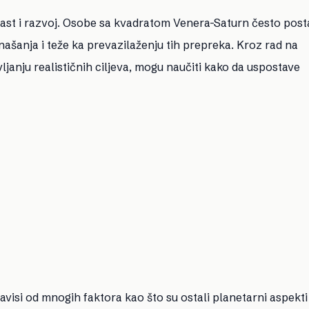
ast i razvoj. Osobe sa kvadratom Venera-Saturn često post
šanja i teže ka prevazilaženju tih prepreka. Kroz rad na
janju realističnih ciljeva, mogu naučiti kako da uspostave
zavisi od mnogih faktora kao što su ostali planetarni aspekti