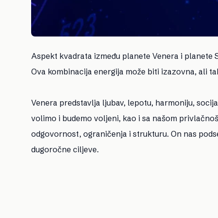
Aspekt kvadrata između planete Venera i planete S
Ova kombinacija energija može biti izazovna, ali ta
Venera predstavlja ljubav, lepotu, harmoniju, soci
volimo i budemo voljeni, kao i sa našom privlačnoš
odgovornost, ograničenja i strukturu. On nas podse
dugoročne ciljeve.