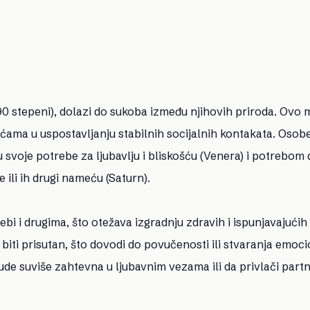
90 stepeni), dolazi do sukoba između njihovih priroda. Ovo
ćama u uspostavljanju stabilnih socijalnih kontakata. Osob
svoje potrebe za ljubavlju i bliskošću (Venera) i potrebom 
 ili ih drugi nameću (Saturn).
bi i drugima, što otežava izgradnju zdravih i ispunjavajućih
biti prisutan, što dovodi do povučenosti ili stvaranja emoc
de suviše zahtevna u ljubavnim vezama ili da privlači partn