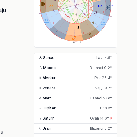
17°
17°
aju
1
6
0°
29°
2
5
4°
3
4
25°
15°
☉ Sunce
Lav 14.8°
☽ Mesec
Blizanci 0.2°
☿ Merkur
Rak 26.4°
♀ Venera
Vaga 0.5°
♂ Mars
Blizanci 27.3°
♃ Jupiter
Lav 8.3°
♄ Saturn
Ovan 14.6°
℞
♅ Uran
Blizanci 5.2°
 u