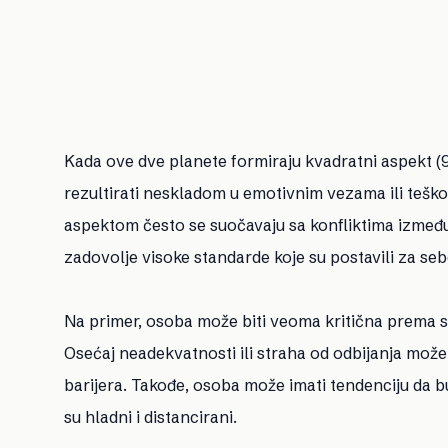
Kada ove dve planete formiraju kvadratni aspekt (
rezultirati neskladom u emotivnim vezama ili teško
aspektom često se suočavaju sa konfliktima između 
zadovolje visoke standarde koje su postavili za sebe
Na primer, osoba može biti veoma kritična prema se
Osećaj neadekvatnosti ili straha od odbijanja može 
barijera. Takođe, osoba može imati tendenciju da bu
su hladni i distancirani.