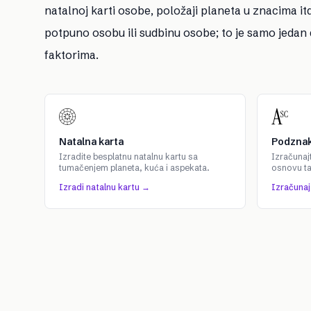
natalnoj karti osobe, položaji planeta u znacima i
potpuno osobu ili sudbinu osobe; to je samo jedan 
faktorima.
Natalna karta
Podznak
Izradite besplatnu natalnu kartu sa
Izračunaj
tumačenjem planeta, kuća i aspekata.
osnovu t
Izradi natalnu kartu →
Izračuna