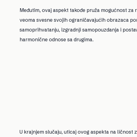
Međutim, ovaj aspekt takođe pruža mogućnost za r
veoma svesne svojih ograničavajućih obrazaca pona
samoprihvatanju, izgradnji samopouzdanja i postavl
harmonične odnose sa drugima.
U krajnjem slučaju, uticaj ovog aspekta na ličnost 