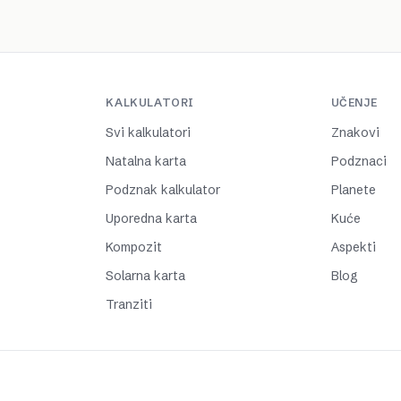
KALKULATORI
UČENJE
Svi kalkulatori
Znakovi
Natalna karta
Podznaci
Podznak kalkulator
Planete
Uporedna karta
Kuće
Kompozit
Aspekti
Solarna karta
Blog
Tranziti