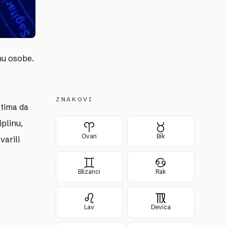
nu osobe.
ZNAKOVI
stima da
plinu,
Ovan
Bik
varili
Blizanci
Rak
Lav
Devica