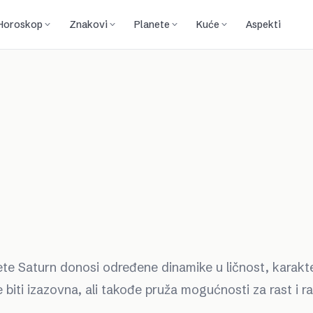
Horoskop
Znakovi
Planete
Kuće
Aspekti
te Saturn donosi određene dinamike u ličnost, karakte
iti izazovna, ali takođe pruža mogućnosti za rast i ra