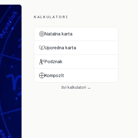
KALKULATORI
Natalna karta
Uporedna karta
Podznak
Kompozit
Svi kalkulatori →