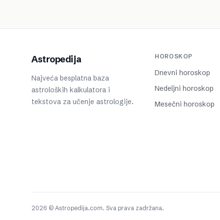
HOROSKOP
Astropedija
Dnevni horoskop
Najveća besplatna baza
Nedeljni horoskop
astroloških kalkulatora i
tekstova za učenje astrologije.
Mesečni horoskop
2026 © Astropedija.com. Sva prava zadržana.