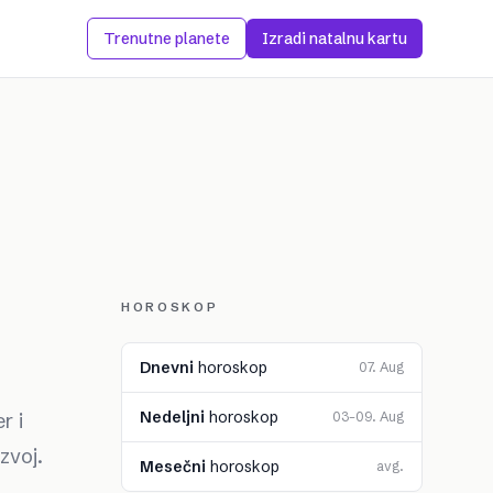
Trenutne planete
Izradi natalnu kartu
HOROSKOP
Dnevni
horoskop
07. Aug
Nedeljni
horoskop
r i
03–09. Aug
zvoj.
Mesečni
horoskop
avg.