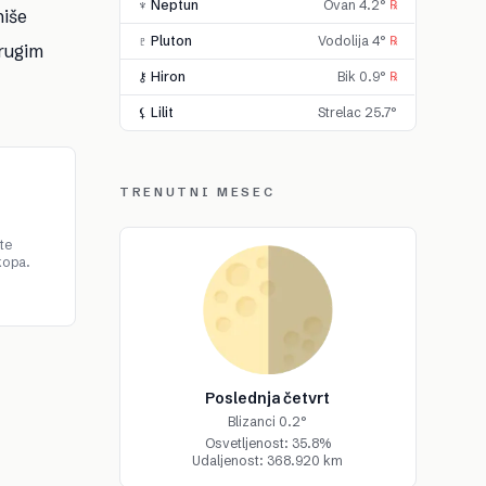
♆ Neptun
Ovan 4.2°
℞
niše
♇ Pluton
Vodolija 4°
℞
drugim
⚷ Hiron
Bik 0.9°
℞
⚸ Lilit
Strelac 25.7°
TRENUTNI MESEC
te
kopa.
Poslednja četvrt
Blizanci 0.2°
Osvetljenost: 35.8%
Udaljenost: 368.920 km