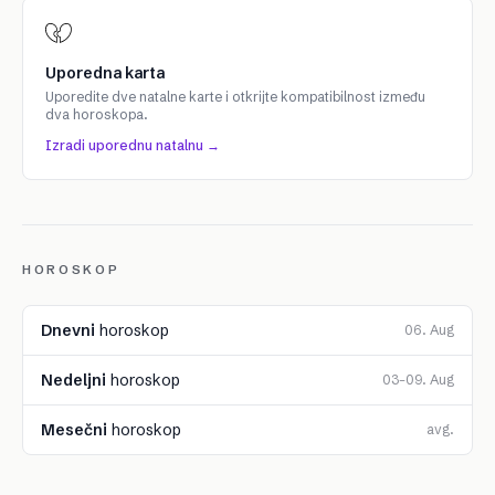
Uporedna karta
Uporedite dve natalne karte i otkrijte kompatibilnost između
dva horoskopa.
Izradi uporednu natalnu →
HOROSKOP
Dnevni
horoskop
06. Aug
Nedeljni
horoskop
03–09. Aug
Mesečni
horoskop
avg.