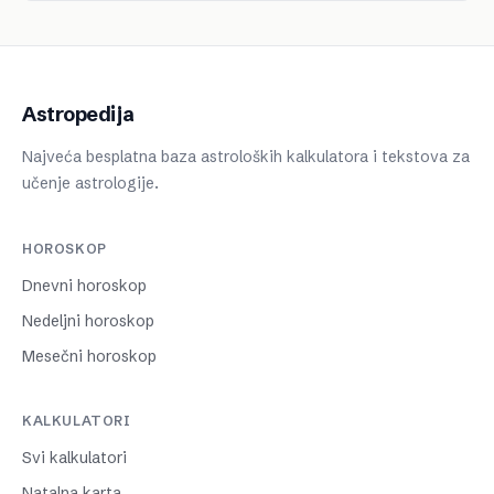
Astropedija
Najveća besplatna baza astroloških kalkulatora i tekstova za
učenje astrologije.
HOROSKOP
Dnevni horoskop
Nedeljni horoskop
Mesečni horoskop
KALKULATORI
Svi kalkulatori
Natalna karta