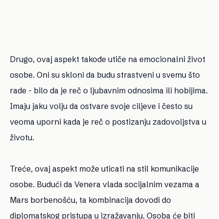
Drugo, ovaj aspekt takođe utiče na emocionalni život
osobe. Oni su skloni da budu strastveni u svemu što
rade - bilo da je reč o ljubavnim odnosima ili hobijima.
Imaju jaku volju da ostvare svoje ciljeve i često su
veoma uporni kada je reč o postizanju zadovoljstva u
životu.
Treće, ovaj aspekt može uticati na stil komunikacije
osobe. Budući da Venera vlada socijalnim vezama a
Mars borbenošću, ta kombinacija dovodi do
diplomatskog pristupa u izražavanju. Osoba će biti