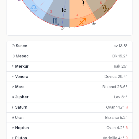
29°
5
3
4
25°
22°
☉ Sunce
Lav 13.8°
☽ Mesec
Bik 15.2°
☿ Merkur
Rak 25°
♀ Venera
Devica 29.4°
♂ Mars
Blizanci 26.6°
♃ Jupiter
Lav 8.1°
♄ Saturn
Ovan 14.7°
℞
♅ Uran
Blizanci 5.2°
♆ Neptun
Ovan 4.2°
℞
♇ Pluton
Vodolija 4.1°
℞