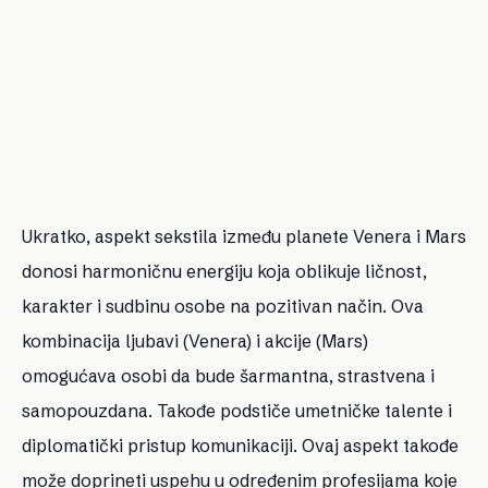
Ukratko, aspekt sekstila između planete Venera i Mars
donosi harmoničnu energiju koja oblikuje ličnost,
karakter i sudbinu osobe na pozitivan način. Ova
kombinacija ljubavi (Venera) i akcije (Mars)
omogućava osobi da bude šarmantna, strastvena i
samopouzdana. Takođe podstiče umetničke talente i
diplomatički pristup komunikaciji. Ovaj aspekt takođe
može doprineti uspehu u određenim profesijama koje