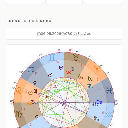
TRENUTNO NA NEBU
06.08.2026
07:01
Beograd
5°
22°
15°
26°
0°
10
9
14°
25°
4°
11
8
8°
13°
12
7
29°
0°
0°
29°
1
6
2
4°