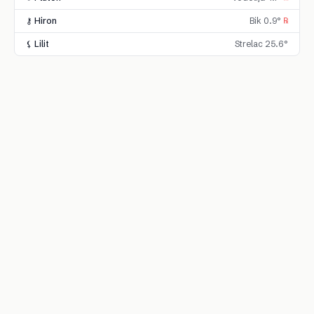
⚷ Hiron
Bik 0.9°
℞
⚸ Lilit
Strelac 25.6°