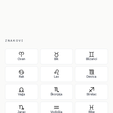
ZNAKOVI
Ovan
Bik
Blizanci
Rak
Lav
Devica
Vaga
Škorpija
Strelac
Jarac
Vodolija
Ribe