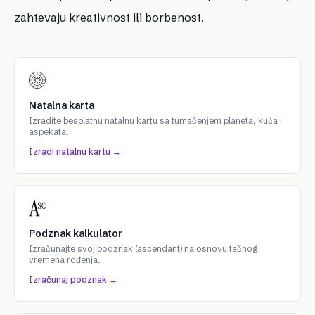
zahtevaju kreativnost ili borbenost.
Natalna karta
Izradite besplatnu natalnu kartu sa tumačenjem planeta, kuća i
aspekata.
Izradi natalnu kartu →
Podznak kalkulator
Izračunajte svoj podznak (ascendant) na osnovu tačnog
vremena rođenja.
Izračunaj podznak →