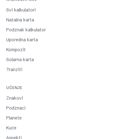
Svi kalkulatori
Natalna karta
Podznak kalkulator
Uporedna karta
Kompozit
Solarna karta
Tranziti
UČENJE
Znakovi
Podznaci
Planete
Kuće
Aspekti