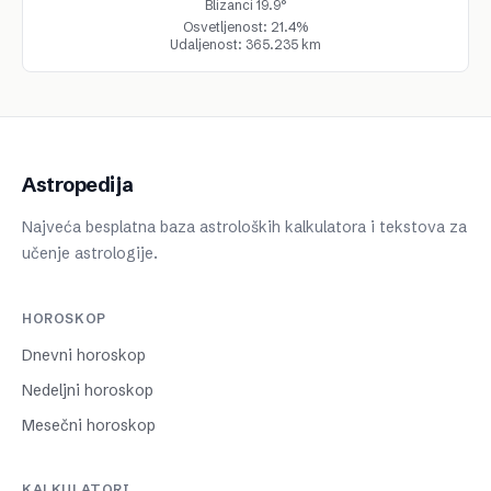
Blizanci 19.9°
Osvetljenost: 21.4%
Udaljenost: 365.235 km
Astropedija
Najveća besplatna baza astroloških kalkulatora i tekstova za
učenje astrologije.
HOROSKOP
Dnevni horoskop
Nedeljni horoskop
Mesečni horoskop
KALKULATORI