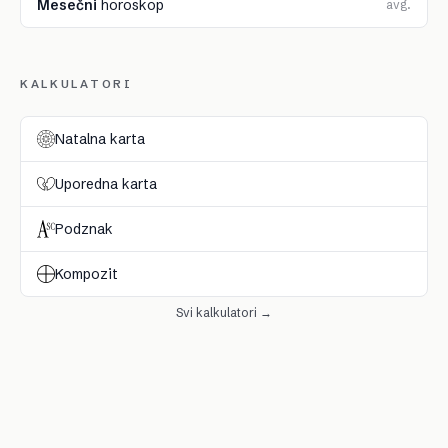
Mesečni
horoskop
avg.
KALKULATORI
Natalna karta
Uporedna karta
Podznak
Kompozit
Svi kalkulatori →