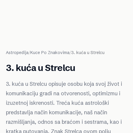
Astropedija
/
Kuce Po Znakovima
/
3. kuća u Strelcu
3. kuća u Strelcu
3. kuća u Strelcu opisuje osobu koja svoj život i
komunikaciju gradi na otvorenosti, optimizmu i
izuzetnoj iskrenosti. Treća kuća astrološki
predstavlja način komunikacije, naš način
razmišljanja, odnos sa braćom i sestrama, kao i
kratka putovanja. Znak Strelca ovom polju