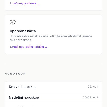
Izračunaj podznak →
Uporedna karta
Uporedite dve natalne karte i otkrijte kompatibilnost između
dva horoskopa.
Izradi uporednu natalnu →
HOROSKOP
Dnevni
horoskop
08. Aug
Nedeljni
horoskop
03–09. Aug