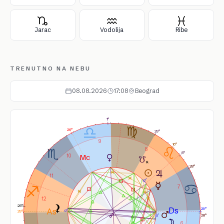
Jarac
Vodolija
Ribe
TRENUTNO NA NEBU
08.08.2026
17:08
Beograd
1°
26°
29°
9
16°
8
8°
10
28°
11
7
12
25°
29°
29°
28°
6