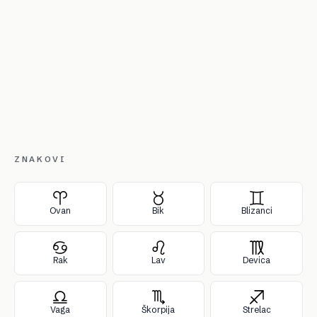
ZNAKOVI
Ovan
Bik
Blizanci
Rak
Lav
Devica
Vaga
Škorpija
Strelac