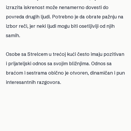
izrazita iskrenost može nenamerno dovesti do
povreda drugih ljudi. Potrebno je da obrate pažnju na
izbor reči, jer neki ljudi mogu biti osetljiviji od njih
samih.
Osobe sa Strelcem u trećoj kući često imaju pozitivan
i prijateljski odnos sa svojim bližnjima. Odnos sa
braćom i sestrama obično je otvoren, dinamičan i pun
interesantnih razgovora.