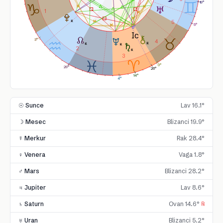
19°
1
5
5°
3°
4
2
3
0°
29°
26°
14°
4°
☉ Sunce
Lav 16.1°
☽ Mesec
Blizanci 19.9°
☿ Merkur
Rak 28.4°
♀ Venera
Vaga 1.8°
♂ Mars
Blizanci 28.2°
♃ Jupiter
Lav 8.6°
♄ Saturn
Ovan 14.6°
℞
♅ Uran
Blizanci 5.2°