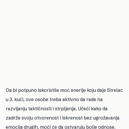
Da bi potpuno iskoristile moć enerije koju daje Strelac
u 3. kući, ove osobe treba aktivno da rade na
razvijanju taktičnosti i strpljenja. Učeći kako da
zadrže svoju otvorenost i iskrenost bez ugrožavanja
emocija drugih, moći će da ostvaruju bolje odnose.