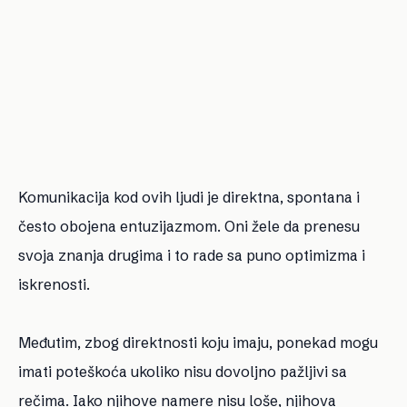
Komunikacija kod ovih ljudi je direktna, spontana i
često obojena entuzijazmom. Oni žele da prenesu
svoja znanja drugima i to rade sa puno optimizma i
iskrenosti.
Međutim, zbog direktnosti koju imaju, ponekad mogu
imati poteškoća ukoliko nisu dovoljno pažljivi sa
rečima. Iako njihove namere nisu loše, njihova