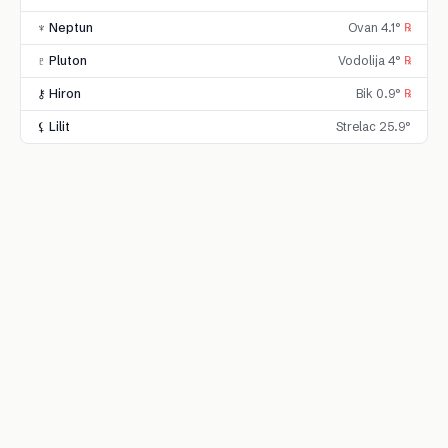
♆ Neptun
Ovan 4.1°
℞
♇ Pluton
Vodolija 4°
℞
⚷ Hiron
Bik 0.9°
℞
⚸ Lilit
Strelac 25.9°