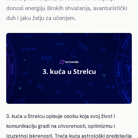
donosi energiju širokih shvatanja, avanturistički
duh i jaku želju za učenjem.
3. kuća u Strelcu opisuje osobu koja svoj život i
komunikaciju gradi na otvorenosti, optimizmu i
izuzetnoj iskrenosti. Treća kuća astrološki predstavlja