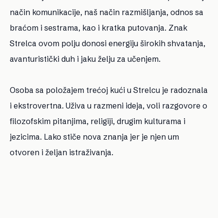
način komunikacije, naš način razmišljanja, odnos sa
braćom i sestrama, kao i kratka putovanja. Znak
Strelca ovom polju donosi energiju širokih shvatanja,
avanturistički duh i jaku želju za učenjem.
Osoba sa položajem trećoj kući u Strelcu je radoznala
i ekstrovertna. Uživa u razmeni ideja, voli razgovore o
filozofskim pitanjima, religiji, drugim kulturama i
jezicima. Lako stiče nova znanja jer je njen um
otvoren i željan istraživanja.