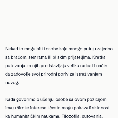
Nekad to mogu biti i osobe koje mnogo putuju zajedno
sa braćom, sestrama ili bliskim prijateljima. Kratka
putovanja za njih predstavljaju veliku radost i način
da zadovolje svoj prirodni poriv za istraživanjem
novog.
Kada govorimo o učenju, osobe sa ovom pozicijom
imaju široke interese i često mogu pokazati sklonost
ka humanističkim naukama. Filozofija, putovanja,