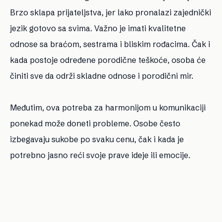
Brzo sklapa prijateljstva, jer lako pronalazi zajednički
jezik gotovo sa svima. Važno je imati kvalitetne
odnose sa braćom, sestrama i bliskim rođacima. Čak i
kada postoje određene porodične teškoće, osoba će
činiti sve da održi skladne odnose i porodični mir.
Međutim, ova potreba za harmonijom u komunikaciji
ponekad može doneti probleme. Osobe često
izbegavaju sukobe po svaku cenu, čak i kada je
potrebno jasno reći svoje prave ideje ili emocije.