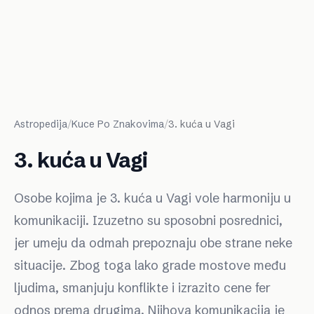
Astropedija
/
Kuce Po Znakovima
/
3. kuća u Vagi
3. kuća u Vagi
Osobe kojima je 3. kuća u Vagi vole harmoniju u
komunikaciji. Izuzetno su sposobni posrednici,
jer umeju da odmah prepoznaju obe strane neke
situacije. Zbog toga lako grade mostove među
ljudima, smanjuju konflikte i izrazito cene fer
odnos prema drugima. Njihova komunikacija je