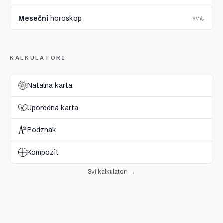
Mesečni
horoskop
avg.
KALKULATORI
Natalna karta
Uporedna karta
Podznak
Kompozit
Svi kalkulatori →