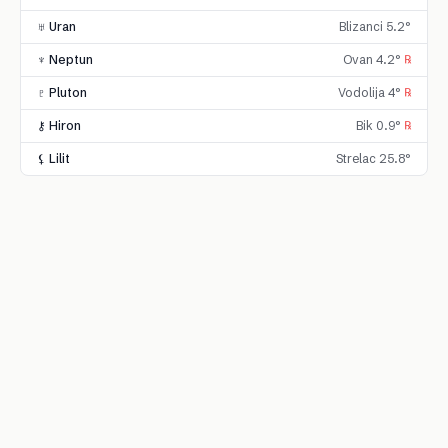
♅ Uran
Blizanci 5.2°
♆ Neptun
Ovan 4.2°
℞
♇ Pluton
Vodolija 4°
℞
⚷ Hiron
Bik 0.9°
℞
⚸ Lilit
Strelac 25.8°