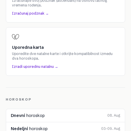
Izračunajte svoj podznak (ascendant) na osnovu tačnog
vremena rođenja.
Izračunaj podznak →
Uporedna karta
Uporedite dve natalne karte i otkrijte kompatibilnost između
dva horoskopa.
Izradi uporednu natalnu →
HOROSKOP
Dnevni
horoskop
08. Aug
Nedeljni
horoskop
03–09. Aug