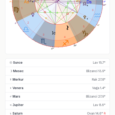
3°
3°
29°
1
6
2
1°
4°
5
3
4
25°
27°
☉ Sunce
Lav 15.7°
☽ Mesec
Blizanci 13.9°
☿ Merkur
Rak 27.8°
♀ Venera
Vaga 1.4°
♂ Mars
Blizanci 27.9°
♃ Jupiter
Lav 8.6°
♄ Saturn
Ovan 14.6°
℞