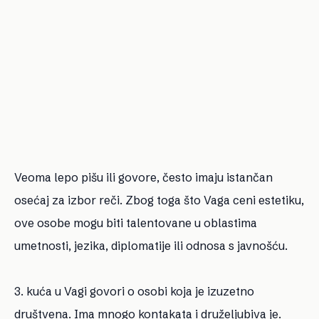
Veoma lepo pišu ili govore, često imaju istančan
osećaj za izbor reči. Zbog toga što Vaga ceni estetiku,
ove osobe mogu biti talentovane u oblastima
umetnosti, jezika, diplomatije ili odnosa s javnošću.
3. kuća u Vagi govori o osobi koja je izuzetno
društvena. Ima mnogo kontakata i druželjubiva je.