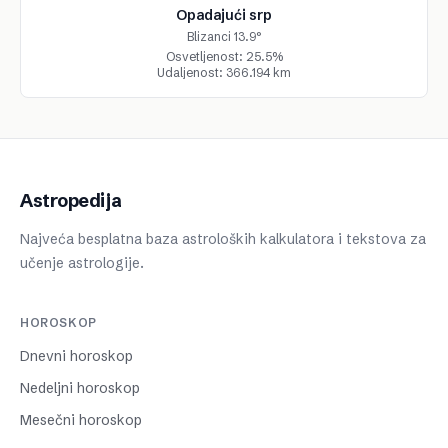
Opadajući srp
Blizanci 13.9°
Osvetljenost: 25.5%
Udaljenost: 366.194 km
Astropedija
Najveća besplatna baza astroloških kalkulatora i tekstova za
učenje astrologije.
HOROSKOP
Dnevni horoskop
Nedeljni horoskop
Mesečni horoskop