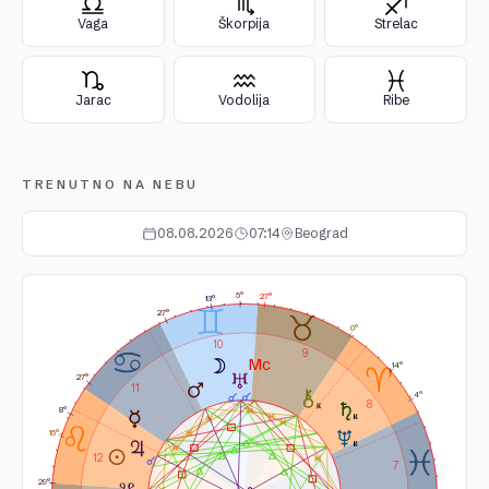
Vaga
Škorpija
Strelac
Jarac
Vodolija
Ribe
TRENUTNO NA NEBU
08.08.2026
07:14
Beograd
5°
27°
13°
27°
0°
10
9
14°
27°
11
4°
8
8°
15°
12
7
29°