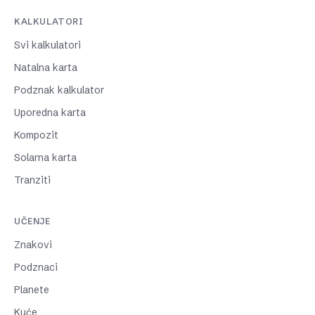
KALKULATORI
Svi kalkulatori
Natalna karta
Podznak kalkulator
Uporedna karta
Kompozit
Solarna karta
Tranziti
UČENJE
Znakovi
Podznaci
Planete
Kuće