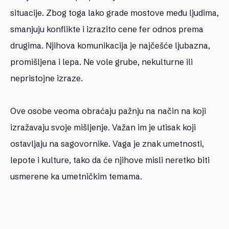
situacije. Zbog toga lako grade mostove među ljudima,
smanjuju konflikte i izrazito cene fer odnos prema
drugima. Njihova komunikacija je najčešće ljubazna,
promišljena i lepa. Ne vole grube, nekulturne ili
nepristojne izraze.
Ove osobe veoma obraćaju pažnju na način na koji
izražavaju svoje mišljenje. Važan im je utisak koji
ostavljaju na sagovornike. Vaga je znak umetnosti,
lepote i kulture, tako da će njihove misli neretko biti
usmerene ka umetničkim temama.