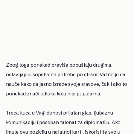
Zbog toga ponekad previše popuštaju drugima,
ostavljajući sopstvene potrebe po strani. Važno je da
nauče kako da jasno izraze svoje stavove, čak i ako to
ponekad znači odluku koja nije popularna.
Treća kuća u Vagi donosi prijatan glas, ljubaznu
komunikaciju i poseban talenat za diplomatiju. Ako
imate ovu poziciju u natalnoj karti, iskoristite svoju