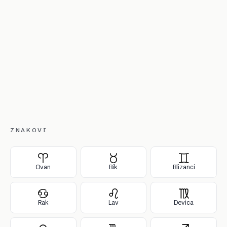
ZNAKOVI
Ovan
Bik
Blizanci
Rak
Lav
Devica