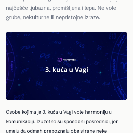
najčešće ljubazna, promišljena i lepa. Ne vole
grube, nekulturne ili nepristojne izraze.
Osobe kojima je 3. kuća u Vagi vole harmoniju u
komunikaciji. Izuzetno su sposobni posrednici, jer
umeju da odmah prepoznaju obe strane neke