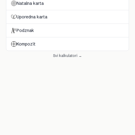
Natalna karta
Uporedna karta
Podznak
Kompozit
Svi kalkulatori →