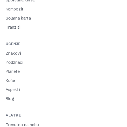
Uporedna karta
Kompozit
Solarna karta
Tranziti
UČENJE
Znakovi
Podznaci
Planete
Kuće
Aspekti
Blog
ALATKE
Trenutno na nebu