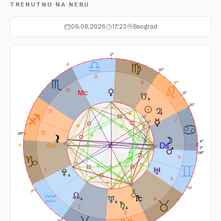
TRENUTNO NA NEBU
09.08.2026
17:23
Beograd
2°
1°
29°
9
8
17°
10
8°
29°
11
7
12
25°
4°
3°
3°
28°
6
1
5
5°
3°
4
2
3
29°