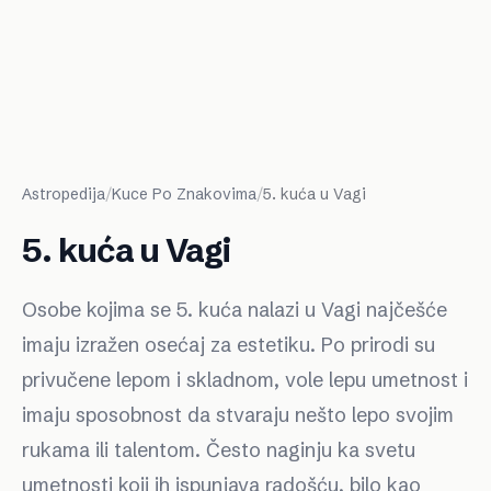
Astropedija
/
Kuce Po Znakovima
/
5. kuća u Vagi
5. kuća u Vagi
Osobe kojima se 5. kuća nalazi u Vagi najčešće
imaju izražen osećaj za estetiku. Po prirodi su
privučene lepom i skladnom, vole lepu umetnost i
imaju sposobnost da stvaraju nešto lepo svojim
rukama ili talentom. Često naginju ka svetu
umetnosti koji ih ispunjava radošću, bilo kao