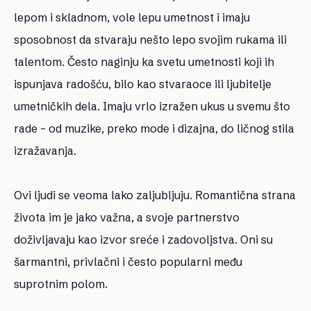
lepom i skladnom, vole lepu umetnost i imaju
sposobnost da stvaraju nešto lepo svojim rukama ili
talentom. Često naginju ka svetu umetnosti koji ih
ispunjava radošću, bilo kao stvaraoce ili ljubitelje
umetničkih dela. Imaju vrlo izražen ukus u svemu što
rade – od muzike, preko mode i dizajna, do ličnog stila
izražavanja.
Ovi ljudi se veoma lako zaljubljuju. Romantična strana
života im je jako važna, a svoje partnerstvo
doživljavaju kao izvor sreće i zadovoljstva. Oni su
šarmantni, privlačni i često popularni među
suprotnim polom.