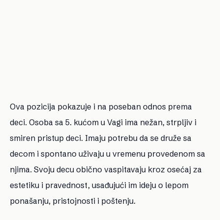
Ova pozicija pokazuje i na poseban odnos prema
deci. Osoba sa 5. kućom u Vagi ima nežan, strpljiv i
smiren pristup deci. Imaju potrebu da se druže sa
decom i spontano uživaju u vremenu provedenom sa
njima. Svoju decu obično vaspitavaju kroz osećaj za
estetiku i pravednost, usađujući im ideju o lepom
ponašanju, pristojnosti i poštenju.