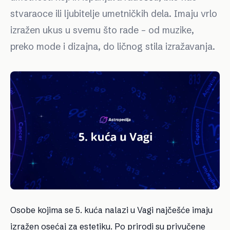
stvaraoce ili ljubitelje umetničkih dela. Imaju vrlo
izražen ukus u svemu što rade – od muzike,
preko mode i dizajna, do ličnog stila izražavanja.
Osobe kojima se 5. kuća nalazi u Vagi najčešće imaju
izražen osećaj za estetiku. Po prirodi su privučene