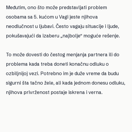
Međutim, ono što može predstavljati problem
osobama sa 5. kućom u Vagi jeste njihova
neodlučnost u ljubavi. Često vagaju situacije i ljude,
pokušavajući da izaberu „najbolje“ moguće rešenje.
To može dovesti do čestog menjanja partnera ili do
problema kada treba doneti konačnu odluku o
ozbiljnijoj vezi. Potrebno im je duže vreme da budu
sigurni šta tačno žele, ali kada jednom donesu odluku,
njihova privrženost postaje iskrena i verna.