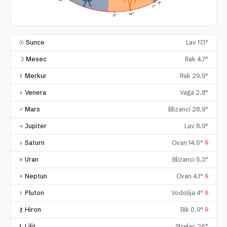
1°
0°
14°
4°
☉ Sunce
Lav 17.1°
☽ Mesec
Rak 4.7°
☿ Merkur
Rak 29.9°
♀ Venera
Vaga 2.8°
♂ Mars
Blizanci 28.9°
♃ Jupiter
Lav 8.9°
♄ Saturn
Ovan 14.6°
℞
♅ Uran
Blizanci 5.3°
♆ Neptun
Ovan 4.1°
℞
♇ Pluton
Vodolija 4°
℞
⚷ Hiron
Bik 0.9°
℞
⚸ Lilit
Strelac 26°