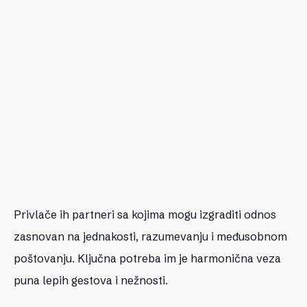
Privlače ih partneri sa kojima mogu izgraditi odnos
zasnovan na jednakosti, razumevanju i međusobnom
poštovanju. Ključna potreba im je harmonična veza
puna lepih gestova i nežnosti.