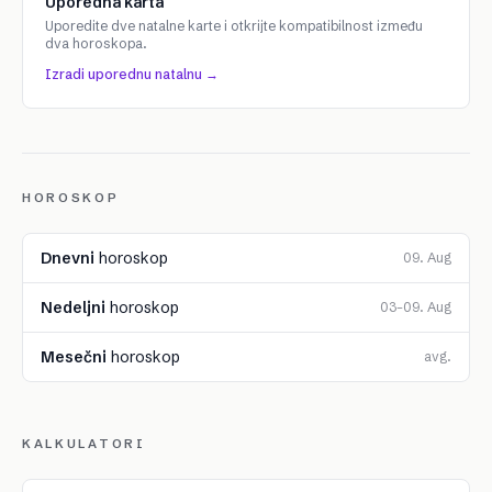
Uporedna karta
Uporedite dve natalne karte i otkrijte kompatibilnost između
dva horoskopa.
Izradi uporednu natalnu →
HOROSKOP
Dnevni
horoskop
09. Aug
Nedeljni
horoskop
03–09. Aug
Mesečni
horoskop
avg.
KALKULATORI