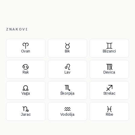
ZNAKOVI
Ovan
Bik
Blizanci
Rak
Lav
Devica
Vaga
Škorpija
Strelac
Jarac
Vodolija
Ribe