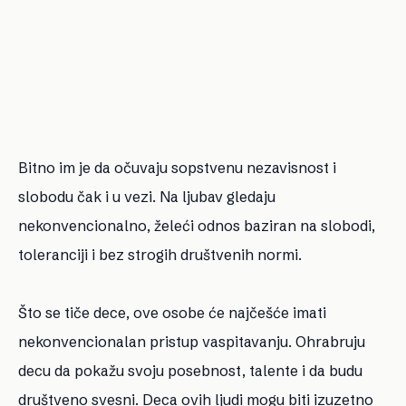
Bitno im je da očuvaju sopstvenu nezavisnost i
slobodu čak i u vezi. Na ljubav gledaju
nekonvencionalno, želeći odnos baziran na slobodi,
toleranciji i bez strogih društvenih normi.
Što se tiče dece, ove osobe će najčešće imati
nekonvencionalan pristup vaspitavanju. Ohrabruju
decu da pokažu svoju posebnost, talente i da budu
društveno svesni. Deca ovih ljudi mogu biti izuzetno