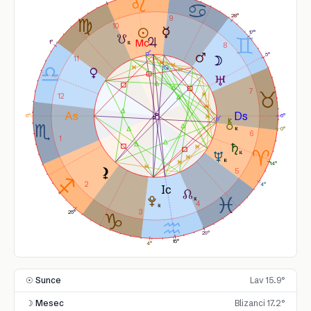
28°
9
10
17°
1°
8
5°
11
7
12
6°
6°
0°
6
1
14°
5
2
4°
4
3
25°
29°
15°
4°
☉ Sunce
Lav 15.9°
☽ Mesec
Blizanci 17.2°