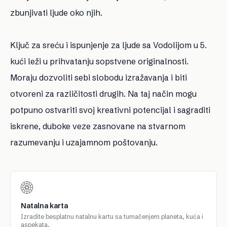
zbunjivati ljude oko njih.
Ključ za sreću i ispunjenje za ljude sa Vodolijom u 5.
kući leži u prihvatanju sopstvene originalnosti.
Moraju dozvoliti sebi slobodu izražavanja i biti
otvoreni za različitosti drugih. Na taj način mogu
potpuno ostvariti svoj kreativni potencijal i sagraditi
iskrene, duboke veze zasnovane na stvarnom
razumevanju i uzajamnom poštovanju.
Natalna karta
Izradite besplatnu natalnu kartu sa tumačenjem planeta, kuća i
aspekata.