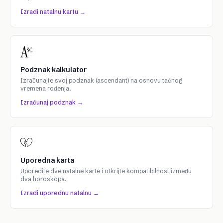
Izradi natalnu kartu →
Podznak kalkulator
Izračunajte svoj podznak (ascendant) na osnovu tačnog
vremena rođenja.
Izračunaj podznak →
Uporedna karta
Uporedite dve natalne karte i otkrijte kompatibilnost između
dva horoskopa.
Izradi uporednu natalnu →