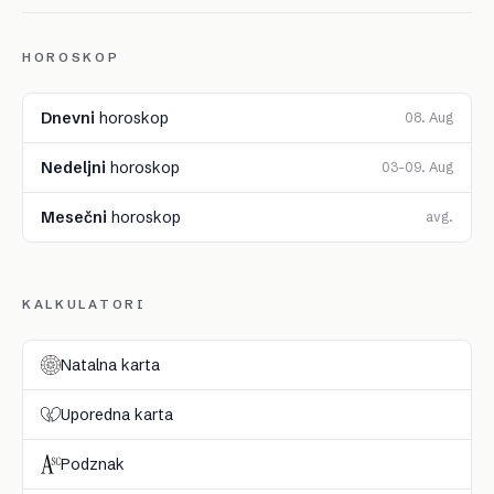
HOROSKOP
Dnevni
horoskop
08. Aug
Nedeljni
horoskop
03–09. Aug
Mesečni
horoskop
avg.
KALKULATORI
Natalna karta
Uporedna karta
Podznak