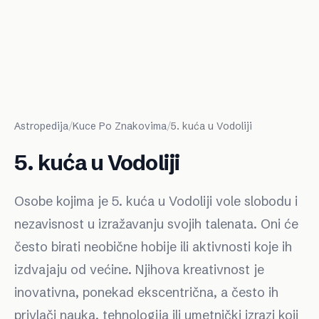
Astropedija
/
Kuce Po Znakovima
/
5. kuća u Vodoliji
5. kuća u Vodoliji
Osobe kojima je 5. kuća u Vodoliji vole slobodu i
nezavisnost u izražavanju svojih talenata. Oni će
često birati neobične hobije ili aktivnosti koje ih
izdvajaju od većine. Njihova kreativnost je
inovativna, ponekad ekscentrična, a često ih
privlači nauka, tehnologija ili umetnički izrazi koji