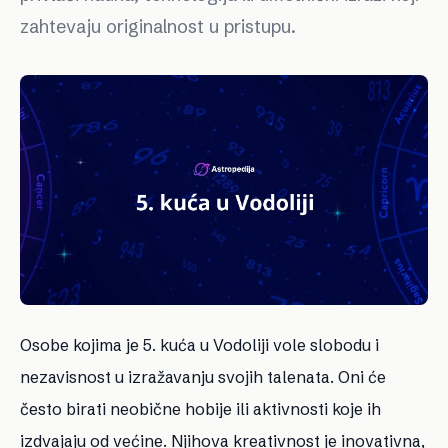
zahtevaju originalnost u pristupu.
Osobe kojima je 5. kuća u Vodoliji vole slobodu i
nezavisnost u izražavanju svojih talenata. Oni će
često birati neobične hobije ili aktivnosti koje ih
izdvajaju od većine. Njihova kreativnost je inovativna,