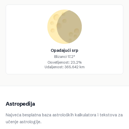
Opadajući srp
Blizanci 17.2°
Osvetljenost: 23.2%
Udaljenost: 365.642 km
Astropedija
Najveća besplatna baza astroloških kalkulatora i tekstova za
učenje astrologije.