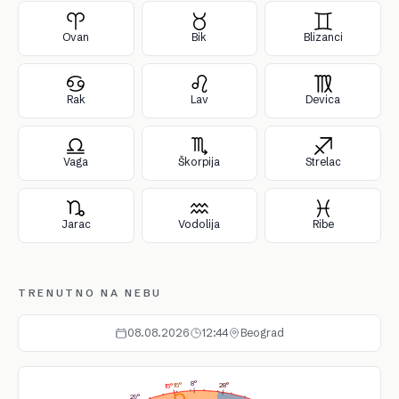
Ovan
Bik
Blizanci
Rak
Lav
Devica
Vaga
Škorpija
Strelac
Jarac
Vodolija
Ribe
TRENUTNO NA NEBU
08.08.2026
12:44
Beograd
8°
15°
28°
15°
29°