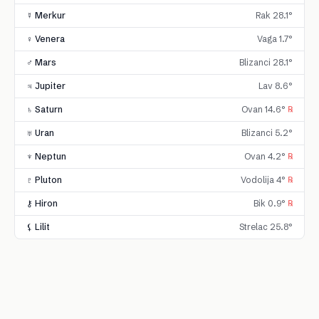
☿ Merkur
Rak 28.1°
♀ Venera
Vaga 1.7°
♂ Mars
Blizanci 28.1°
♃ Jupiter
Lav 8.6°
♄ Saturn
Ovan 14.6°
℞
♅ Uran
Blizanci 5.2°
♆ Neptun
Ovan 4.2°
℞
♇ Pluton
Vodolija 4°
℞
⚷ Hiron
Bik 0.9°
℞
⚸ Lilit
Strelac 25.8°