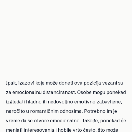
Ipak, izazovi koje može doneti ova pozicija vezani su
za emocionalnu distanciranost. Osobe mogu ponekad
izgledati hladno ili nedovoljno emotivno zabavljene,
naročito u romantičnim odnosima. Potrebno im je
vreme da se otvore emocionalno. Takođe, ponekad će
menjati interesovanja i hobije vrlo često, što može