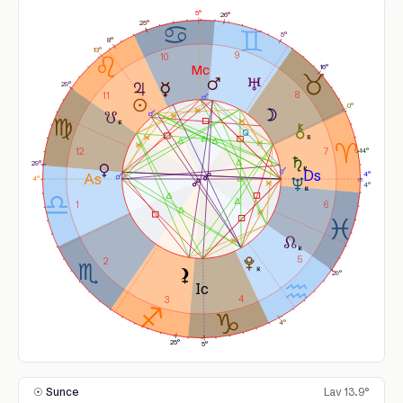
5°
26°
25°
5°
8°
13°
9
10
16°
29°
8
11
0°
12
7
14°
29°
4°
4°
4°
1
6
5
2
29°
4
3
4°
25°
5°
☉ Sunce
Lav 13.9°