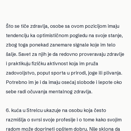
Što se tiče zdravlja, osobe sa ovom pozicijom imaju
tendenciju ka optimističnom pogledu na svoje stanje,
zbog toga ponekad zanemare signale koje im telo
šalje. Savet za njih je da redovno proveravaju zdravlje
i praktikuju fizičku aktivnost koja im pruža
zadovoljstvo, poput sporta u prirodi, joge ili plivanja.
Potrebno im je i da imaju osećaj slobode i lepote oko
sebe radi očuvanja mentalnog zdravlja.
6. kuća u Strelcu ukazuje na osobu koja često
razmišlja o svrsi svoje profesije i o tome kako svojim
radom može doprineti opštem dobru. Nije sklona da