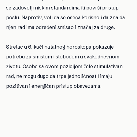
se zadovolji niskim standardima ili površi pristup
poslu. Naprotiv, voli da se oseća korisno i da zna da
njen rad ima određeni smisao i značaj za druge.
Strelac u 6. kući natalnog horoskopa pokazuje
potrebu za smislom i slobodom u svakodnevnom
životu. Osobe sa ovom pozicijom žele stimulativan
rad, ne mogu dugo da trpe jednoličnost i imaju
pozitivan i energičan pristup obavezama.