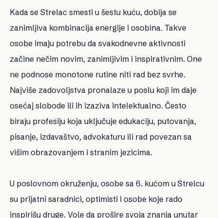
Kada se Strelac smesti u šestu kuću, dobija se
zanimljiva kombinacija energije i osobina. Takve
osobe imaju potrebu da svakodnevne aktivnosti
začine nečim novim, zanimljivim i inspirativnim. One
ne podnose monotone rutine niti rad bez svrhe.
Najviše zadovoljstva pronalaze u poslu koji im daje
osećaj slobode ili ih izaziva intelektualno. Često
biraju profesiju koja uključuje edukaciju, putovanja,
pisanje, izdavaštvo, advokaturu ili rad povezan sa
višim obrazovanjem i stranim jezicima.
U poslovnom okruženju, osobe sa 6. kućom u Strelcu
su prijatni saradnici, optimisti i osobe koje rado
inspirišu druge. Vole da prošire svoja znanja unutar