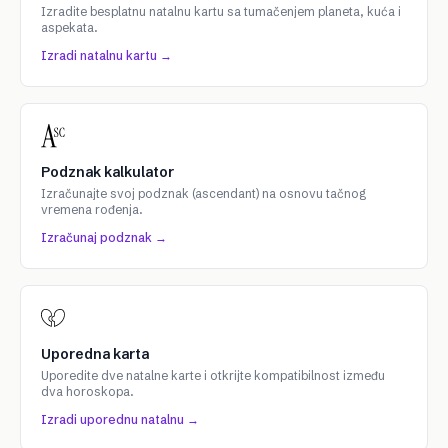
Izradite besplatnu natalnu kartu sa tumačenjem planeta, kuća i
aspekata.
Izradi natalnu kartu →
Podznak kalkulator
Izračunajte svoj podznak (ascendant) na osnovu tačnog
vremena rođenja.
Izračunaj podznak →
Uporedna karta
Uporedite dve natalne karte i otkrijte kompatibilnost između
dva horoskopa.
Izradi uporednu natalnu →