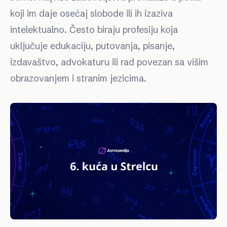
koji im daje osećaj slobode ili ih izaziva
intelektualno. Često biraju profesiju koja
uključuje edukaciju, putovanja, pisanje,
izdavaštvo, advokaturu ili rad povezan sa višim
obrazovanjem i stranim jezicima.