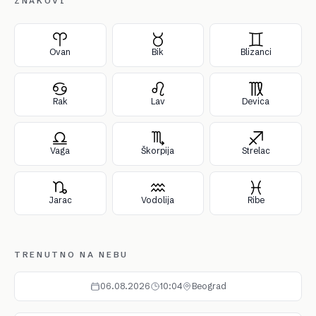
ZNAKOVI
Ovan
Bik
Blizanci
Rak
Lav
Devica
Vaga
Škorpija
Strelac
Jarac
Vodolija
Ribe
TRENUTNO NA NEBU
06.08.2026
10:04
Beograd