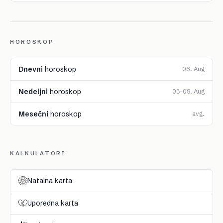
HOROSKOP
Dnevni
horoskop
06. Aug
Nedeljni
horoskop
03–09. Aug
Mesečni
horoskop
avg.
KALKULATORI
Natalna karta
Uporedna karta