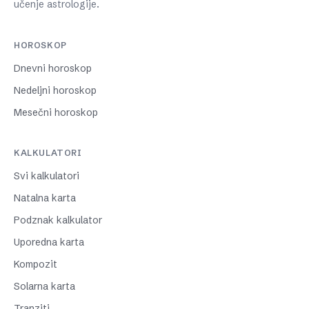
učenje astrologije.
HOROSKOP
Dnevni horoskop
Nedeljni horoskop
Mesečni horoskop
KALKULATORI
Svi kalkulatori
Natalna karta
Podznak kalkulator
Uporedna karta
Kompozit
Solarna karta
Tranziti