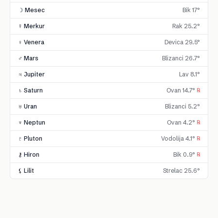
☽ Mesec
Bik 17°
☿ Merkur
Rak 25.2°
♀ Venera
Devica 29.5°
♂ Mars
Blizanci 26.7°
♃ Jupiter
Lav 8.1°
♄ Saturn
Ovan 14.7°
℞
♅ Uran
Blizanci 5.2°
♆ Neptun
Ovan 4.2°
℞
♇ Pluton
Vodolija 4.1°
℞
⚷ Hiron
Bik 0.9°
℞
⚸ Lilit
Strelac 25.6°