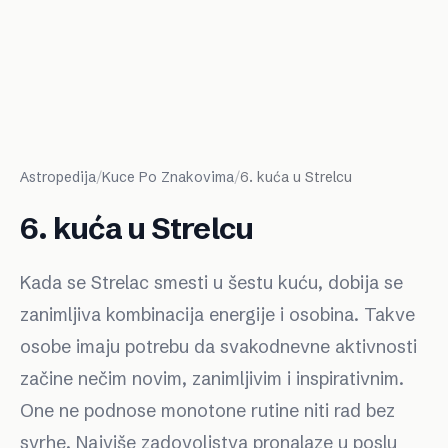
Astropedija
/
Kuce Po Znakovima
/
6. kuća u Strelcu
6. kuća u Strelcu
Kada se Strelac smesti u šestu kuću, dobija se
zanimljiva kombinacija energije i osobina. Takve
osobe imaju potrebu da svakodnevne aktivnosti
začine nečim novim, zanimljivim i inspirativnim.
One ne podnose monotone rutine niti rad bez
svrhe. Najviše zadovoljstva pronalaze u poslu