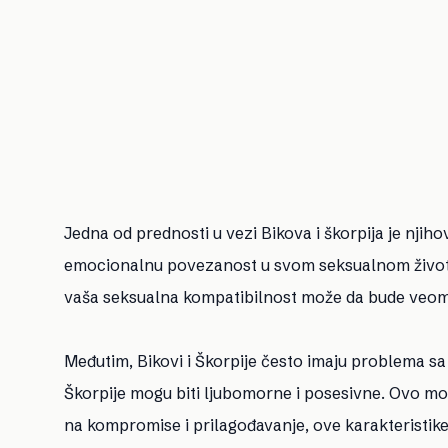
Jedna od prednosti u vezi Bikova i škorpija je njiho
emocionalnu povezanost u svom seksualnom životu.
vaša seksualna kompatibilnost može da bude veom
Međutim, Bikovi i Škorpije često imaju problema sa
Škorpije mogu biti ljubomorne i posesivne. Ovo mož
na kompromise i prilagođavanje, ove karakteristik