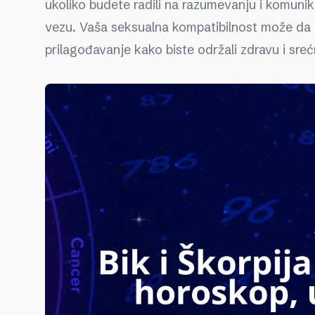
ukoliko budete radili na razumevanju i komunik
vezu. Vaša seksualna kompatibilnost može da b
prilagođavanje kako biste održali zdravu i sre