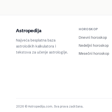
HOROSKOP
Astropedija
Dnevni horoskop
Najveća besplatna baza
Nedeljni horoskop
astroloških kalkulatora i
tekstova za učenje astrologije.
Mesečni horoskop
2026 © Astropedija.com. Sva prava zadržana.