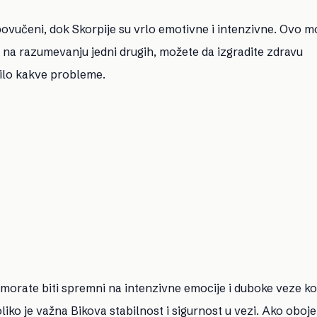
i povučeni, dok Skorpije su vrlo emotivne i intenzivne. Ovo 
li na razumevanju jedni drugih, možete da izgradite zdravu
ilo kakve probleme.
, morate biti spremni na intenzivne emocije i duboke veze k
oliko je važna Bikova stabilnost i sigurnost u vezi. Ako oboj