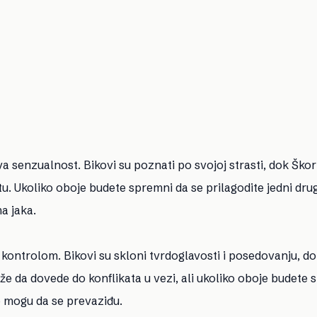
va senzualnost. Bikovi su poznati po svojoj strasti, dok Škor
 Ukoliko oboje budete spremni da se prilagodite jedni dru
a jaka.
 kontrolom. Bikovi su skloni tvrdoglavosti i posedovanju, d
e da dovede do konflikata u vezi, ali ukoliko oboje budete 
e mogu da se prevaziđu.