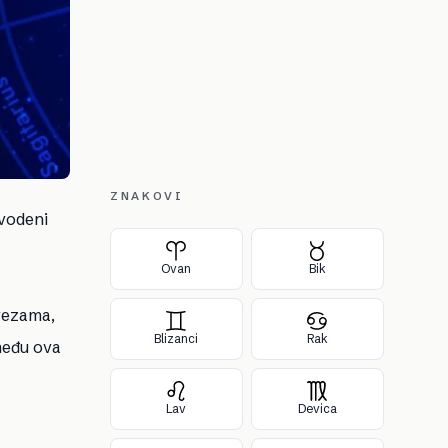
ZNAKOVI
 vodeni
Ovan
Bik
 vezama,
Blizanci
Rak
među ova
Lav
Devica