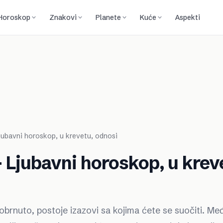
Horoskop
Znakovi
Planete
Kuće
Aspekti
Ljubavni horoskop, u krevetu, odnosi
 - Ljubavni horoskop, u krev
li obrnuto, postoje izazovi sa kojima ćete se suočiti. Me