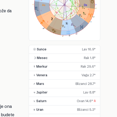
12
7°
7°
0°
može da
6
1
14°
5
2
4°
4
3
25°
29°
16°
3°
☉ Sunce
Lav 16.9°
☽ Mesec
Rak 1.8°
☿ Merkur
Rak 29.6°
♀ Venera
Vaga 2.7°
♂ Mars
Blizanci 28.7°
♃ Jupiter
Lav 8.8°
♄ Saturn
Ovan 14.6°
℞
oje ona
♅ Uran
Blizanci 5.3°
e budete