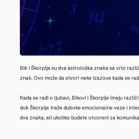
Bik i Škorpija su dva astrološka znaka sa vrlo razli
znak. Ovo može da stvori neke izazove kada se radi 
Kada se radi o ljubavi, Bikovi i Škorpije imaju različ
dok Škorpije traže duboke emocionalne veze i in
dva znaka, ali ukoliko budete otvoreni za komunika