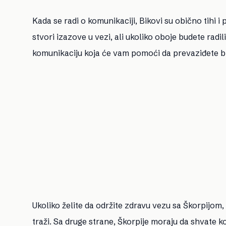
Kada se radi o komunikaciji, Bikovi su obično tihi 
stvori izazove u vezi, ali ukoliko oboje budete radi
komunikaciju koja će vam pomoći da prevaziđete b
Ukoliko želite da održite zdravu vezu sa Škorpijom
traži. Sa druge strane, Škorpije moraju da shvate k