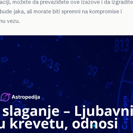
aciji, možete da prevaziđete ove izazove i da izgradit
ude jaka, ali morate biti spremni na kompromise i
ćnu vezu.