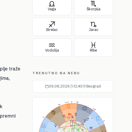
Vaga
Škorpija
Strelac
Jarac
Vodolija
Ribe
pije traže
TRENUTNO NA NEBU
gima,
09.08.2026
12:43
Beograd
As
Ds
Ic
Mc
8°
29°
16°
16°
ok
29°
1°
28°
9
10
spremni
2°
8
5°
11
7