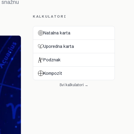
e snažnu
KALKULATORI
Natalna karta
Uporedna karta
Podznak
Kompozit
Svi kalkulatori →