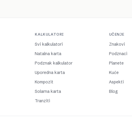
KALKULATORI
UČENJE
Svi kalkulatori
Znakovi
Natalna karta
Podznaci
Podznak kalkulator
Planete
Uporedna karta
Kuće
Kompozit
Aspekti
Solarna karta
Blog
Tranziti