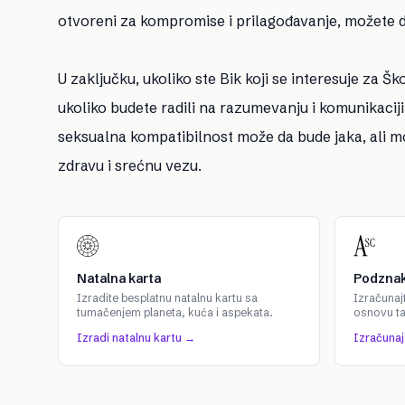
otvoreni za kompromise i prilagođavanje, možete d
U zaključku, ukoliko ste Bik koji se interesuje za Šk
ukoliko budete radili na razumevanju i komunikacij
seksualna kompatibilnost može da bude jaka, ali mo
zdravu i srećnu vezu.
Natalna karta
Podznak
Izradite besplatnu natalnu kartu sa
Izračunaj
tumačenjem planeta, kuća i aspekata.
osnovu t
Izradi natalnu kartu →
Izračuna