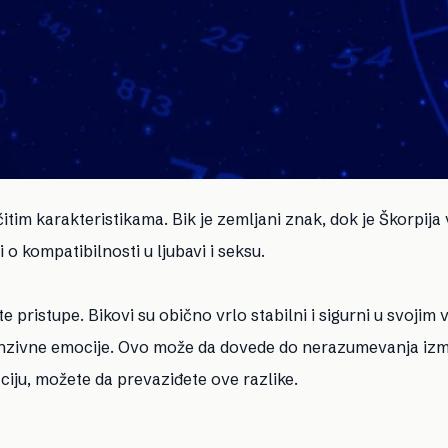
čitim karakteristikama. Bik je zemljani znak, dok je Škorpija
o kompatibilnosti u ljubavi i seksu.
ite pristupe. Bikovi su obično vrlo stabilni i sigurni u svojim
tenzivne emocije. Ovo može da dovede do nerazumevanja iz
ciju, možete da prevaziđete ove razlike.