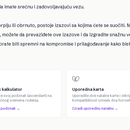
a imate srećnu i zadovoljavajuću vezu.
orpiju ili obrnuto, postoje izazovi sa kojima ćete se suočiti.
i, možete da prevaziđete ove izazove i da izgradite snažnu v
rate biti spremni na kompromise i prilagođavanje kako bist
 kalkulator
Uporedna karta
te svoj podznak (ascendant) na
Uporedite dve natalne karte i otkrij
ačnog vremena rođenja.
kompatibilnost između dva horos
j podznak →
Izradi uporednu natalnu →