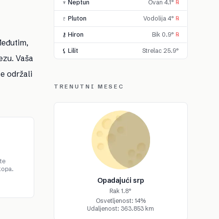
♆ Neptun
Ovan 4.1°
℞
♇ Pluton
Vodolija 4°
℞
⚷ Hiron
Bik 0.9°
℞
 Međutim,
⚸ Lilit
Strelac 25.9°
ezu. Vaša
e održali
TRENUTNI MESEC
te
kopa.
Opadajući srp
Rak 1.8°
Osvetljenost: 14%
Udaljenost: 363.853 km