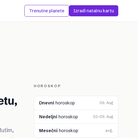
Trenutne planete
Izradi natalnu kartu
HOROSKOP
etu,
Dnevni
horoskop
09. Aug
Nedeljni
horoskop
03–09. Aug
đutim,
Mesečni
horoskop
avg.