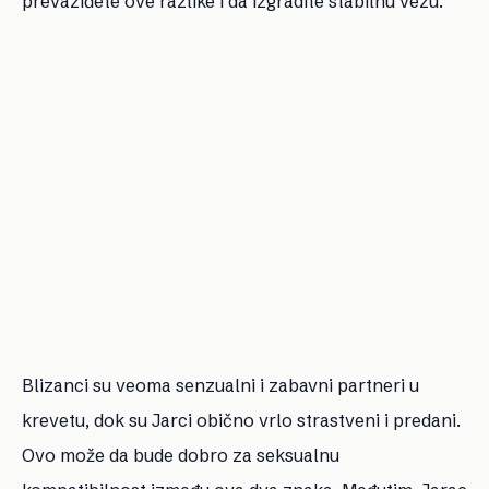
prevaziđete ove razlike i da izgradite stabilnu vezu.
Blizanci su veoma senzualni i zabavni partneri u
krevetu, dok su Jarci obično vrlo strastveni i predani.
Ovo može da bude dobro za seksualnu