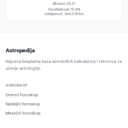
Blizanci 29.3°
Osvetljenost: 15.4%
Udaljenost: 364.078 km
Astropedija
Najveća besplatna baza astroloških kalkulatora i tekstova za
učenje astrologije.
HOROSKOP
Dnevni horoskop
Nedeljni horoskop
Mesečni horoskop