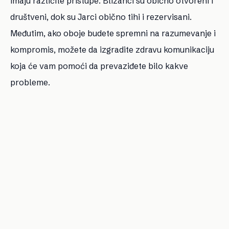
imaju različite pristupe. Blizanci su obično otvoreni i
društveni, dok su Jarci obično tihi i rezervisani.
Međutim, ako oboje budete spremni na razumevanje i
kompromis, možete da izgradite zdravu komunikaciju
koja će vam pomoći da prevaziđete bilo kakve
probleme.