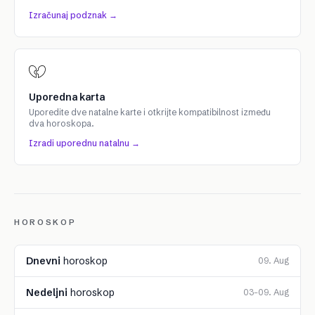
Izračunaj podznak →
Uporedna karta
Uporedite dve natalne karte i otkrijte kompatibilnost između
dva horoskopa.
Izradi uporednu natalnu →
HOROSKOP
Dnevni
horoskop
09. Aug
Nedeljni
horoskop
03–09. Aug