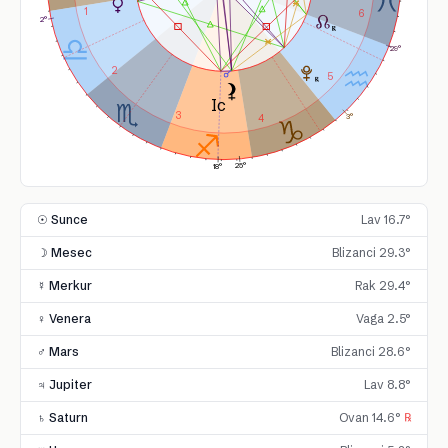
1
6
2°
29°
2
5
3
4
3°
25°
18°
☉ Sunce
Lav 16.7°
☽ Mesec
Blizanci 29.3°
☿ Merkur
Rak 29.4°
♀ Venera
Vaga 2.5°
♂ Mars
Blizanci 28.6°
♃ Jupiter
Lav 8.8°
♄ Saturn
Ovan 14.6°
℞