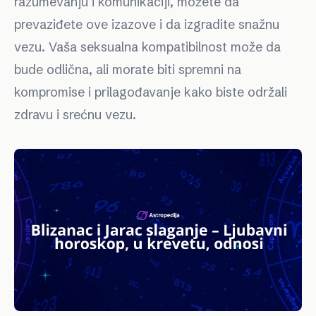
razumevanju i komunikaciji, možete da
prevaziđete ove izazove i da izgradite snažnu
vezu. Vaša seksualna kompatibilnost može da
bude odlična, ali morate biti spremni na
kompromise i prilagođavanje kako biste održali
zdravu i srećnu vezu.