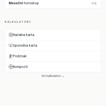
Mesečni
horoskop
avg.
KALKULATORI
Natalna karta
Uporedna karta
Podznak
Kompozit
Svi kalkulatori →