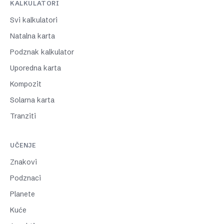
KALKULATORI
Svi kalkulatori
Natalna karta
Podznak kalkulator
Uporedna karta
Kompozit
Solarna karta
Tranziti
UČENJE
Znakovi
Podznaci
Planete
Kuće