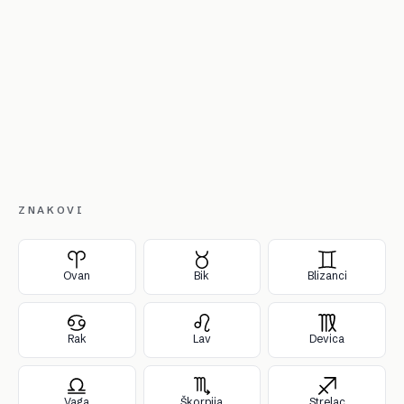
ZNAKOVI
Ovan
Bik
Blizanci
Rak
Lav
Devica
Vaga
Škorpija
Strelac