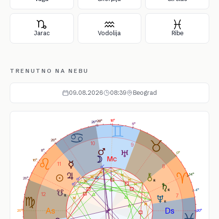
Jarac
Vodolija
Ribe
TRENUTNO NA NEBU
09.08.2026
08:39
Beograd
18°
28°
29°
5°
29°
10
9
8°
0°
16°
11
8
14°
29°
4°
12
7
20°
20°