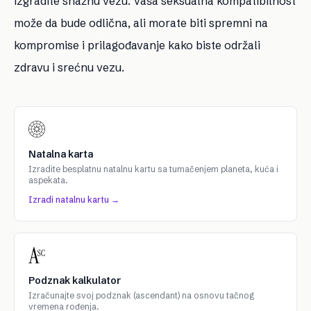
izgradite snažnu vezu. Vaša seksualna kompatibilnost
može da bude odlična, ali morate biti spremni na
kompromise i prilagođavanje kako biste održali
zdravu i srećnu vezu.
Natalna karta
Izradite besplatnu natalnu kartu sa tumačenjem planeta, kuća i
aspekata.
Izradi natalnu kartu →
Podznak kalkulator
Izračunajte svoj podznak (ascendant) na osnovu tačnog
vremena rođenja.