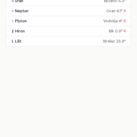
♅ Uran
Blizanci 5.3°
♆ Neptun
Ovan 4.1°
℞
♇ Pluton
Vodolija 4°
℞
⚷ Hiron
Bik 0.9°
℞
⚸ Lilit
Strelac 25.9°