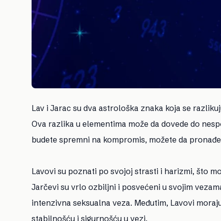
Lav i Jarac su dva astrološka znaka koja se razliku
Ova razlika u elementima može da dovede do nespo
budete spremni na kompromis, možete da pronađete 
Lavovi su poznati po svojoj strasti i harizmi, što
Jarčevi su vrlo ozbiljni i posvećeni u svojim veza
intenzivna seksualna veza. Međutim, Lavovi moraju
stabilnošću i sigurnošću u vezi.