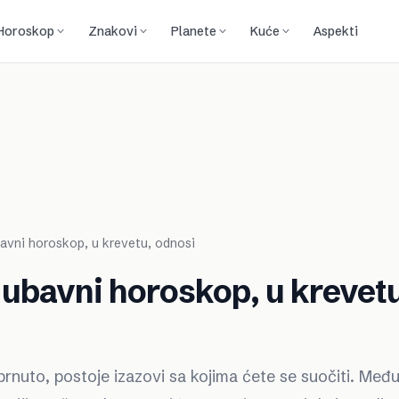
Horoskop
Znakovi
Planete
Kuće
Aspekti
ubavni horoskop, u krevetu, odnosi
Ljubavni horoskop, u krevet
 obrnuto, postoje izazovi sa kojima ćete se suočiti. Međ