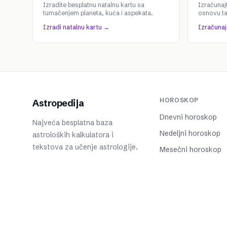
Izradite besplatnu natalnu kartu sa
Izračunaj
tumačenjem planeta, kuća i aspekata.
osnovu t
Izradi natalnu kartu →
Izračuna
HOROSKOP
Astropedija
Dnevni horoskop
Najveća besplatna baza
Nedeljni horoskop
astroloških kalkulatora i
tekstova za učenje astrologije.
Mesečni horoskop