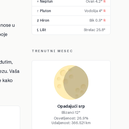
♆ Neptun
Ovan 4.2°
℞
♇ Pluton
Vodolija 4°
℞
⚷ Hiron
Bik 0.9°
℞
onose u
⚸ Lilit
Strelac 25.8°
boje
TRENUTNI MESEC
eđutim,
ezu. Vaša
e kako
Opadajući srp
Blizanci 12°
Osvetljenost: 26.9%
Udaljenost: 366.521 km