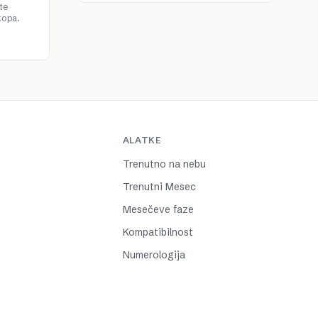
te
kopa.
ALATKE
Trenutno na nebu
Trenutni Mesec
Mesečeve faze
Kompatibilnost
Numerologija