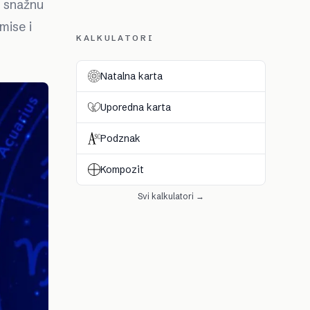
e snažnu
mise i
KALKULATORI
Natalna karta
Uporedna karta
Podznak
Kompozit
Svi kalkulatori →