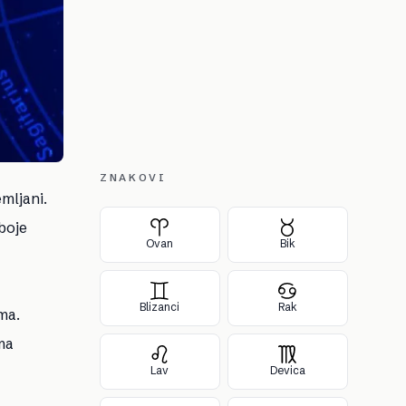
ZNAKOVI
mljani.
boje
Ovan
Bik
Blizanci
Rak
ma.
ma
Lav
Devica