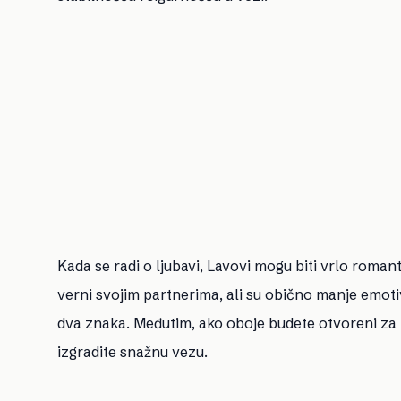
Kada se radi o ljubavi, Lavovi mogu biti vrlo roman
verni svojim partnerima, ali su obično manje emo
dva znaka. Međutim, ako oboje budete otvoreni za 
izgradite snažnu vezu.