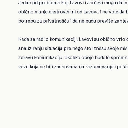
Jedan od problema koji Lavovi i Jarčevi mogu da im
obično manje ekstrovertni od Lavova i ne vole da 
potrebu za privatnošću i da ne budu previše zahtev
Kada se radi o komunikaciji, Lavovi su obično vrlo o
analiziranju situacija pre nego što iznesu svoje mi
zdravu komunikaciju. Ukoliko oboje budete spremni
vezu koja će biti zasnovana na razumevanju i pošt