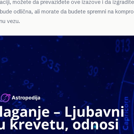
aciji, možete da prevaziđete ove izazove i da izgradit
bude odlična, ali morate da budete spremni na kompro
ćnu vezu.