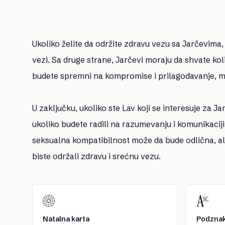
Ukoliko želite da održite zdravu vezu sa Jarčevima
vezi. Sa druge strane, Jarčevi moraju da shvate ko
budete spremni na kompromise i prilagođavanje, m
U zaključku, ukoliko ste Lav koji se interesuje za Ja
ukoliko budete radili na razumevanju i komunikacij
seksualna kompatibilnost može da bude odlična, a
biste održali zdravu i srećnu vezu.
Natalna karta
Podznak