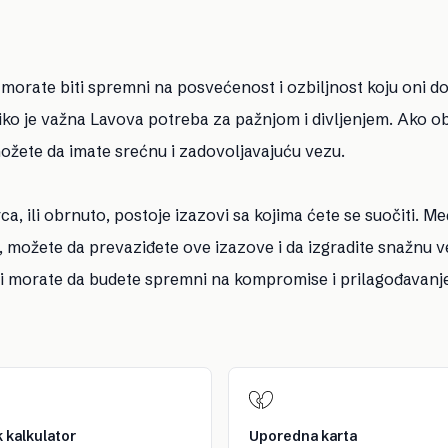
, morate biti spremni na posvećenost i ozbiljnost koju oni d
liko je važna Lavova potreba za pažnjom i divljenjem. Ako o
ožete da imate srećnu i zadovoljavajuću vezu.
rca, ili obrnuto, postoje izazovi sa kojima ćete se suočiti. M
i, možete da prevaziđete ove izazove i da izgradite snažnu v
li morate da budete spremni na kompromise i prilagođavanj
 kalkulator
Uporedna karta