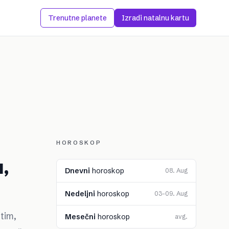
Trenutne planete
Izradi natalnu kartu
HOROSKOP
u,
Dnevni
horoskop
08. Aug
Nedeljni
horoskop
03–09. Aug
utim,
Mesečni
horoskop
avg.