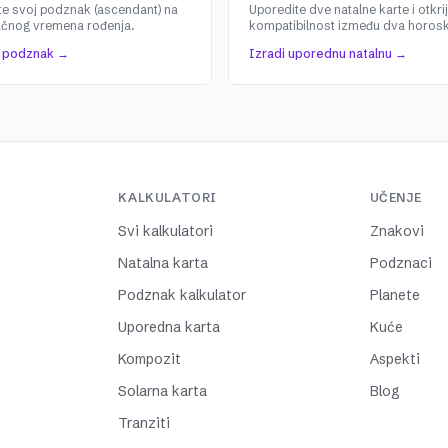
te svoj podznak (ascendant) na
Uporedite dve natalne karte i otkrij
ačnog vremena rođenja.
kompatibilnost između dva horos
j podznak →
Izradi uporednu natalnu →
KALKULATORI
UČENJE
Svi kalkulatori
Znakovi
Natalna karta
Podznaci
Podznak kalkulator
Planete
Uporedna karta
Kuće
Kompozit
Aspekti
Solarna karta
Blog
Tranziti