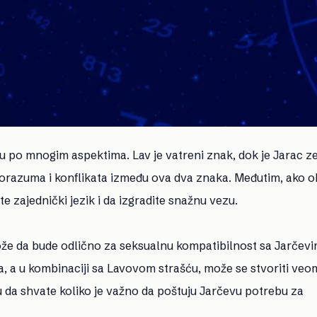
ju po mnogim aspektima. Lav je vatreni znak, dok je Jarac ze
razuma i konflikata između ova dva znaka. Međutim, ako o
zajednički jezik i da izgradite snažnu vezu.
 može da bude odlično za seksualnu kompatibilnost sa Jarčevi
ma, a u kombinaciji sa Lavovom strašću, može se stvoriti veo
 da shvate koliko je važno da poštuju Jarčevu potrebu za