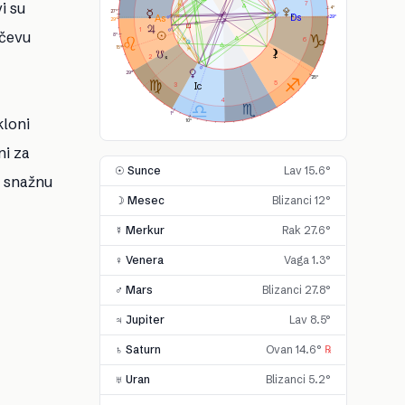
i su
7
4°
27°
29°
29°
1
rčevu
8°
6
15°
2
29°
25°
5
3
4
1°
kloni
10°
ni za
☉ Sunce
Lav 15.6°
e snažnu
☽ Mesec
Blizanci 12°
☿ Merkur
Rak 27.6°
♀ Venera
Vaga 1.3°
♂ Mars
Blizanci 27.8°
♃ Jupiter
Lav 8.5°
♄ Saturn
Ovan 14.6°
℞
♅ Uran
Blizanci 5.2°