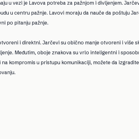
aju u vezi je Lavova potreba za pažnjom i divljenjem. Jarčev
budu u centru pažnje. Lavovi moraju da nauče da poštuju Ja
ni po pitanju pažnje.
tvoreni i direktni. Jarčevi su obično manje otvoreni i više s
šljenje. Međutim, oboje znakova su vrlo inteligentni i sposob
 na kompromis u pristupu komunikaciji, možete da izgradit
ovanju.