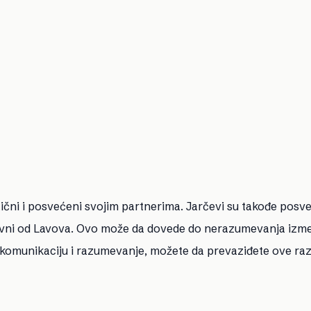
tični i posvećeni svojim partnerima. Jarčevi su takođe posve
tivni od Lavova. Ovo može da dovede do nerazumevanja izm
komunikaciju i razumevanje, možete da prevaziđete ove razl