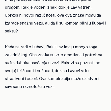
drugom. Rak je vodeni znak, dok je Lav vatreni.
Uprkos njihovoj različitosti, ova dva znaka mogu da
izgrade snažnu vezu, ali da li su kompatibilni u ljubavi i
seksu?
Kada se radi o ljubavi, Rak i Lav imaju mnogo toga
zajedničkog. Oba znaka su vrlo emotivna i potrebna
su im duboka osećanja u vezi. Rakovi su poznati po
svojoj brižnosti i nežnosti, dok su Lavovi vrlo
strastveni i odani. Ova kombinacija može da stvori
savršenu ravnotežu u vezi.