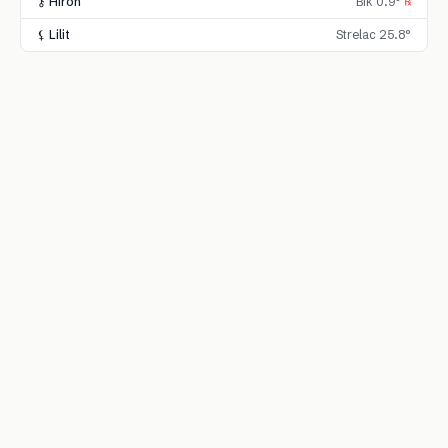
⚷ Hiron
Bik 0.9°
℞
⚸ Lilit
Strelac 25.8°