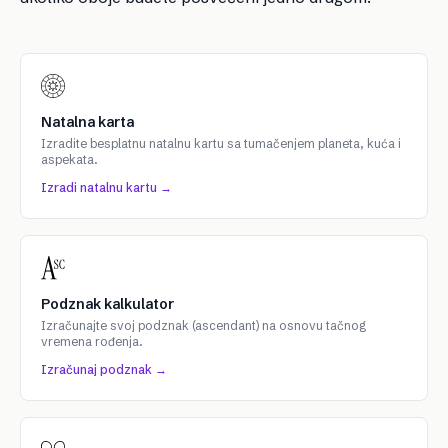
Natalna karta
Izradite besplatnu natalnu kartu sa tumačenjem planeta, kuća i
aspekata.
Izradi natalnu kartu →
Podznak kalkulator
Izračunajte svoj podznak (ascendant) na osnovu tačnog
vremena rođenja.
Izračunaj podznak →