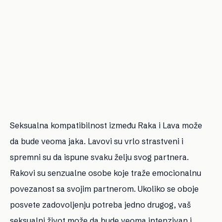
Seksualna kompatibilnost između Raka i Lava može
da bude veoma jaka. Lavovi su vrlo strastveni i
spremni su da ispune svaku želju svog partnera.
Rakovi su senzualne osobe koje traže emocionalnu
povezanost sa svojim partnerom. Ukoliko se oboje
posvete zadovoljenju potreba jedno drugog, vaš
seksualni život može da bude veoma intenzivan i