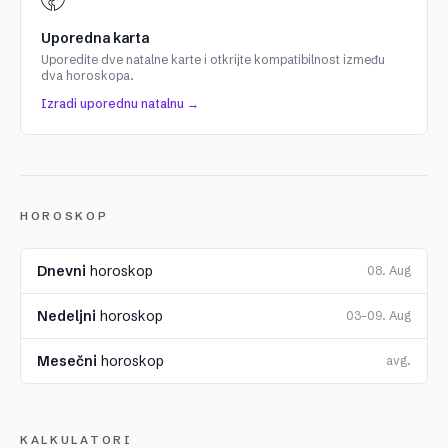
Uporedna karta
Uporedite dve natalne karte i otkrijte kompatibilnost između
dva horoskopa.
Izradi uporednu natalnu →
HOROSKOP
Dnevni
horoskop
08. Aug
Nedeljni
horoskop
03–09. Aug
Mesečni
horoskop
avg.
KALKULATORI