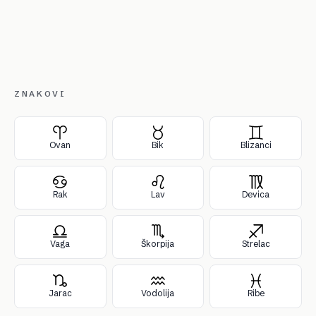
ZNAKOVI
Ovan
Bik
Blizanci
Rak
Lav
Devica
Vaga
Škorpija
Strelac
Jarac
Vodolija
Ribe