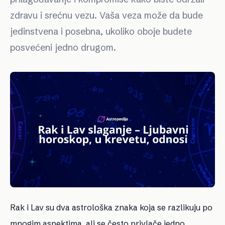
zdravu i srećnu vezu. Vaša veza može da bude
jedinstvena i posebna, ukoliko oboje budete
posvećeni jedno drugom.
Rak i Lav su dva astrološka znaka koja se razlikuju po
mnogim aspektima, ali se često privlače jedno