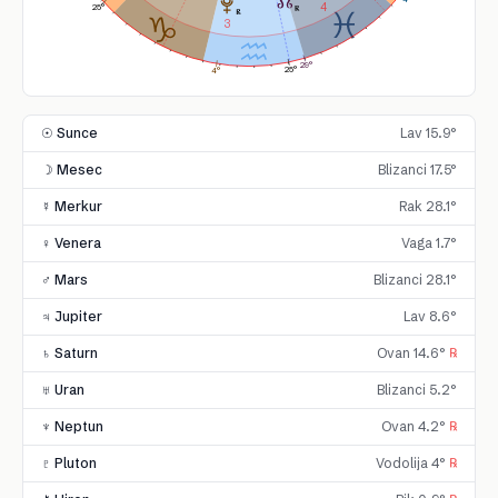
4
25°
3
29°
25°
4°
☉ Sunce
Lav 15.9°
☽ Mesec
Blizanci 17.5°
☿ Merkur
Rak 28.1°
♀ Venera
Vaga 1.7°
♂ Mars
Blizanci 28.1°
♃ Jupiter
Lav 8.6°
♄ Saturn
Ovan 14.6°
℞
♅ Uran
Blizanci 5.2°
♆ Neptun
Ovan 4.2°
℞
♇ Pluton
Vodolija 4°
℞