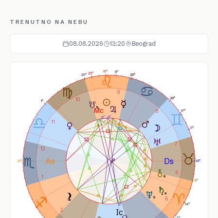
TRENUTNO NA NEBU
08.08.2026
13:20
Beograd
15°
8°
25°
28°
29°
9
28°
10
1°
8
17°
11
5°
7
12
13°
13°
6
1
0°
5
14°
2
4°