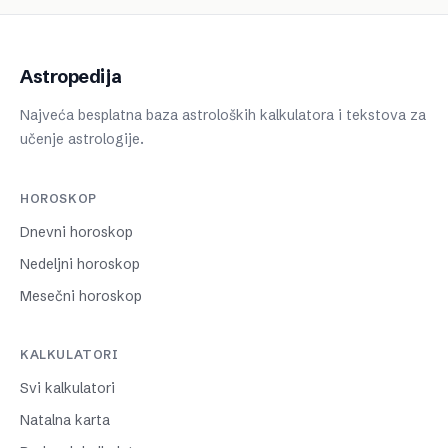
Astropedija
Najveća besplatna baza astroloških kalkulatora i tekstova za
učenje astrologije.
HOROSKOP
Dnevni horoskop
Nedeljni horoskop
Mesečni horoskop
KALKULATORI
Svi kalkulatori
Natalna karta