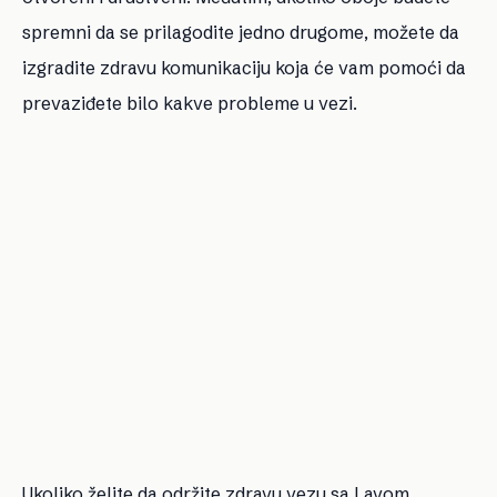
spremni da se prilagodite jedno drugome, možete da
izgradite zdravu komunikaciju koja će vam pomoći da
prevaziđete bilo kakve probleme u vezi.
Ukoliko želite da održite zdravu vezu sa Lavom,