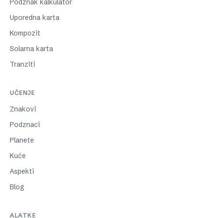
Podznak kalkulator
Uporedna karta
Kompozit
Solarna karta
Tranziti
UČENJE
Znakovi
Podznaci
Planete
Kuće
Aspekti
Blog
ALATKE