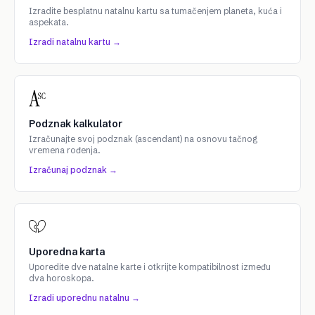
Izradite besplatnu natalnu kartu sa tumačenjem planeta, kuća i
aspekata.
Izradi natalnu kartu →
Podznak kalkulator
Izračunajte svoj podznak (ascendant) na osnovu tačnog
vremena rođenja.
Izračunaj podznak →
Uporedna karta
Uporedite dve natalne karte i otkrijte kompatibilnost između
dva horoskopa.
Izradi uporednu natalnu →