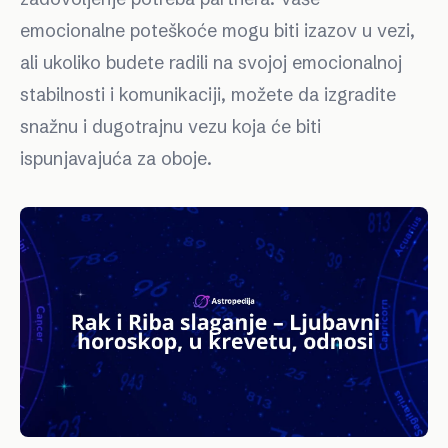
emocionalne poteškoće mogu biti izazov u vezi,
ali ukoliko budete radili na svojoj emocionalnoj
stabilnosti i komunikaciji, možete da izgradite
snažnu i dugotrajnu vezu koja će biti
ispunjavajuća za oboje.