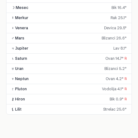
☽ Mesec
Bik 16.4°
☿ Merkur
Rak 25.1°
♀ Venera
Devica 29.5°
♂ Mars
Blizanci 26.6°
♃ Jupiter
Lav 8.1°
♄ Saturn
Ovan 14.7°
℞
♅ Uran
Blizanci 5.2°
♆ Neptun
Ovan 4.2°
℞
♇ Pluton
Vodolija 4.1°
℞
⚷ Hiron
Bik 0.9°
℞
⚸ Lilit
Strelac 25.6°