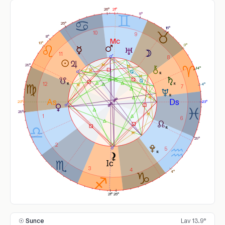
21°
26°
5°
25°
16°
10
9
8°
13°
0°
11
8
29°
14°
12
4°
7
23°
23°
29°
1
6
29°
2
5
3
4
4°
25°
21°
☉ Sunce
Lav 13.9°