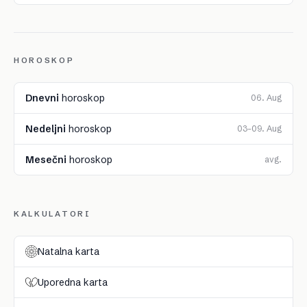
HOROSKOP
Dnevni
horoskop
06. Aug
Nedeljni
horoskop
03–09. Aug
Mesečni
horoskop
avg.
KALKULATORI
Natalna karta
Uporedna karta