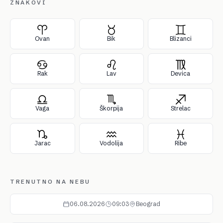
ZNAKOVI
Ovan
Bik
Blizanci
Rak
Lav
Devica
Vaga
Škorpija
Strelac
Jarac
Vodolija
Ribe
TRENUTNO NA NEBU
06.08.2026
09:03
Beograd