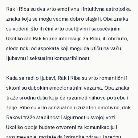
Rak i Riba su dva vrlo emotivna i intuitivna astrološka
znaka koja se mogu veoma dobro slagati. Oba znaka
su vodeni, što ih čini vrlo osetljivim i saosećajnim.
Ukoliko ste Rak koji se interesuje za Ribu, ili obrnuto,
slede neki od aspekata koji mogu da utiču na vašu
ljubavnu i seksualnu kompatibilnost.
Kada se radi o ljubavi, Rak i Riba su vrlo romantični i
skloni su dubokim emocionalnim vezama. Oba znaka
traže srodnu dušu koja će razumeti njihove potrebe i
želje. Ribe su vrlo senzualne i izuzetno emotivne, dok
Rakovi traže stabilnost i sigurnost u svojoj vezi.
Ukoliko oboje budete otvoreni za komunikaciju i
razumevanje, možete da izgradite zdravu i srećnu