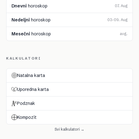
Dnevni
horoskop
07. Aug
Nedeljni
horoskop
03–09. Aug
Mesečni
horoskop
avg.
KALKULATORI
Natalna karta
Uporedna karta
Podznak
Kompozit
Svi kalkulatori →