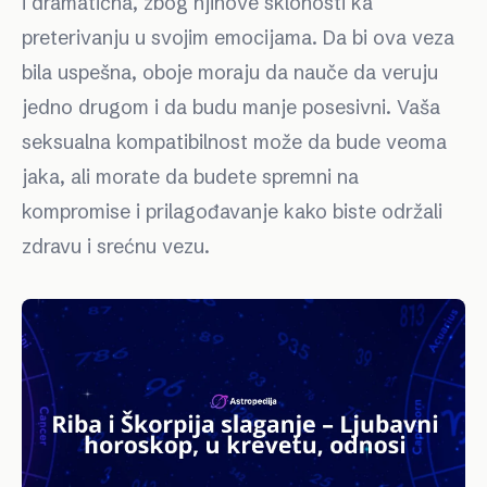
i dramatična, zbog njihove sklonosti ka
preterivanju u svojim emocijama. Da bi ova veza
bila uspešna, oboje moraju da nauče da veruju
jedno drugom i da budu manje posesivni. Vaša
seksualna kompatibilnost može da bude veoma
jaka, ali morate da budete spremni na
kompromise i prilagođavanje kako biste održali
zdravu i srećnu vezu.