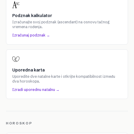
Podznak kalkulator
Izračunajte svoj podznak (ascendant) na osnovu tačnog
vremena rođenja.
Izračunaj podznak →
Uporedna karta
Uporedite dve natalne karte i otkrijte kompatibilnost između
dva horoskopa.
Izradi uporednu natalnu →
HOROSKOP