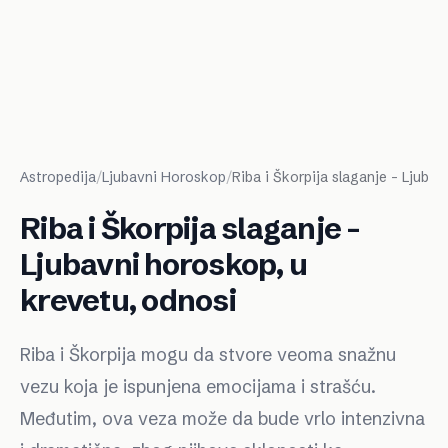
Astropedija
/
Ljubavni Horoskop
/
Riba i Škorpija slaganje – Ljuba
Riba i Škorpija slaganje –
Ljubavni horoskop, u
krevetu, odnosi
Riba i Škorpija mogu da stvore veoma snažnu
vezu koja je ispunjena emocijama i strašću.
Međutim, ova veza može da bude vrlo intenzivna