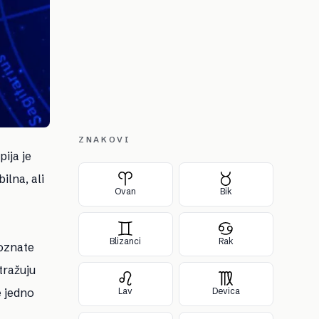
ZNAKOVI
ija je
ilna, ali
Ovan
Bik
Blizanci
Rak
poznate
tražuju
e jedno
Lav
Devica