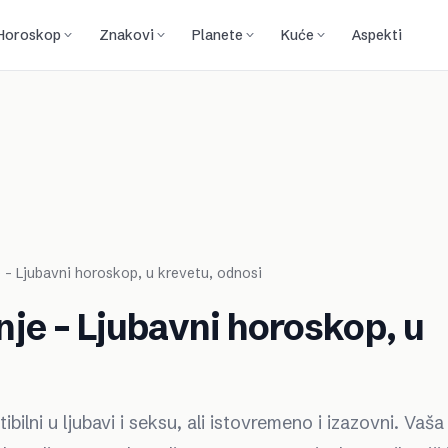
Horoskop
Znakovi
Planete
Kuće
Aspekti
e – Ljubavni horoskop, u krevetu, odnosi
anje – Ljubavni horoskop, u
lni u ljubavi i seksu, ali istovremeno i izazovni. Vaša