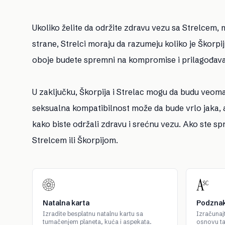
Ukoliko želite da održite zdravu vezu sa Strelcem,
strane, Strelci moraju da razumeju koliko je Škorp
oboje budete spremni na kompromise i prilagođava
U zaključku, Škorpija i Strelac mogu da budu veoma 
seksualna kompatibilnost može da bude vrlo jaka, a
kako biste održali zdravu i srećnu vezu. Ako ste 
Strelcem ili Škorpijom.
Natalna karta
Podznak
Izradite besplatnu natalnu kartu sa
Izračunaj
tumačenjem planeta, kuća i aspekata.
osnovu t