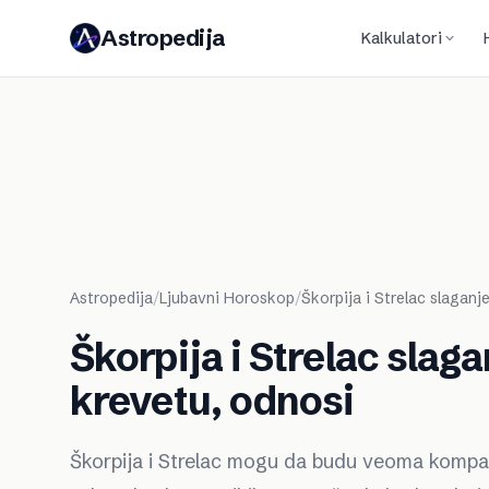
Astropedija
Kalkulatori
Astropedija
/
Ljubavni Horoskop
/
Škorpija i Strelac slaganj
Škorpija i Strelac slag
krevetu, odnosi
Škorpija i Strelac mogu da budu veoma kompatibi