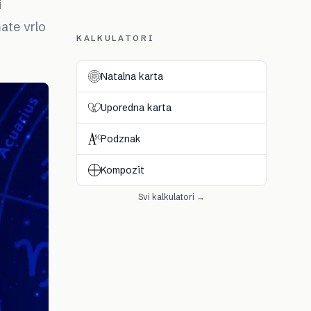
i
ate vrlo
KALKULATORI
Natalna karta
Uporedna karta
Podznak
Kompozit
Svi kalkulatori →