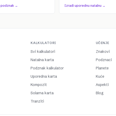
j podznak →
Izradi uporednu natalnu →
KALKULATORI
UČENJE
Svi kalkulatori
Znakovi
Natalna karta
Podznaci
Podznak kalkulator
Planete
Uporedna karta
Kuće
Kompozit
Aspekti
Solarna karta
Blog
Tranziti