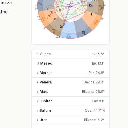
bom za
7
18°
18°
24°
1
alne
6
8°
2
25°
13°
3
5
29°
4
26°
29°
☉ Sunce
Lav 13.6°
☽ Mesec
Bik 13.1°
☿ Merkur
Rak 24.8°
♀ Venera
Devica 29.3°
♂ Mars
Blizanci 26.5°
♃ Jupiter
Lav 8.1°
♄ Saturn
Ovan 14.7°
℞
♅ Uran
Blizanci 5.2°