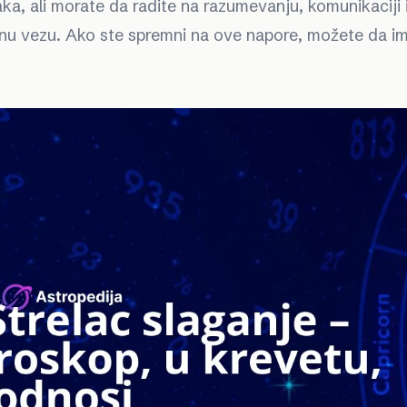
a, ali morate da radite na razumevanju, komunikaciji 
ećnu vezu. Ako ste spremni na ove napore, možete da im