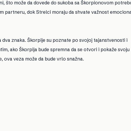
oumni, što može da dovede do sukoba sa Škorpionovom potre
om partneru, dok Strelci moraju da shvate važnost emocion
dva znaka. Škorpije su poznate po svojoj tajanstvenosti i
utim, ako Škorpija bude spremna da se otvori i pokaže svoju
me, ova veza može da bude vrlo snažna.