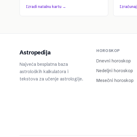
Izradi natalnu kartu →
Izračuna
HOROSKOP
Astropedija
Dnevni horoskop
Najveća besplatna baza
Nedeljni horoskop
astroloških kalkulatora i
tekstova za učenje astrologije.
Mesečni horoskop