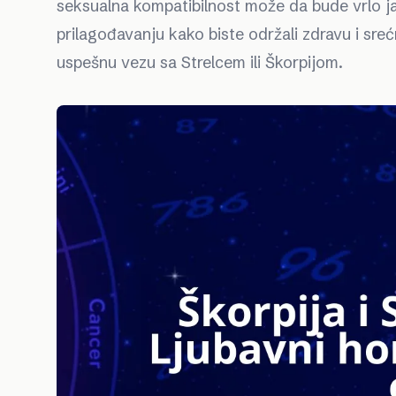
seksualna kompatibilnost može da bude vrlo jak
prilagođavanju kako biste održali zdravu i sr
uspešnu vezu sa Strelcem ili Škorpijom.