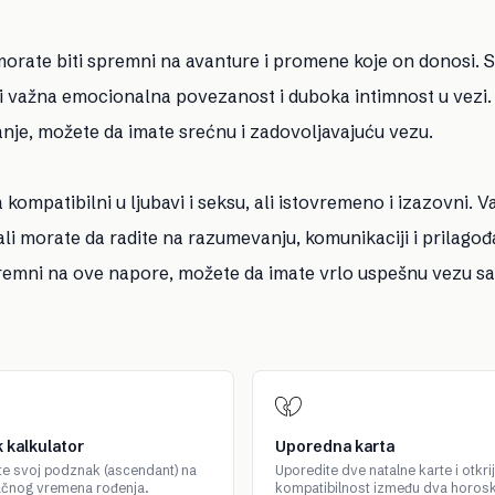
 morate biti spremni na avanture i promene koje on donosi. 
iji važna emocionalna povezanost i duboka intimnost u vezi
nje, možete da imate srećnu i zadovoljavajuću vezu.
kompatibilni u ljubavi i seksu, ali istovremeno i izazovni. V
li morate da radite na razumevanju, komunikaciji i prilago
spremni na ove napore, možete da imate vrlo uspešnu vezu sa
 kalkulator
Uporedna karta
te svoj podznak (ascendant) na
Uporedite dve natalne karte i otkrij
ačnog vremena rođenja.
kompatibilnost između dva horos