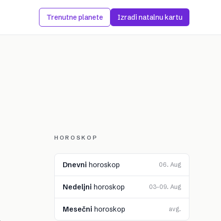
Trenutne planete
Izradi natalnu kartu
HOROSKOP
Dnevni
horoskop
06. Aug
Nedeljni
horoskop
03–09. Aug
Mesečni
horoskop
avg.