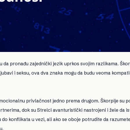
u da pronađu zajednički jezik uprkos svojim razlikama. Škorp
 ljubavi i seksu, ova dva znaka mogu da budu veoma kompatib
ku emocionalnu privlačnost jedno prema drugom. Škorpije su 
nerima, dok su Strelci avanturistički nastrojeni i žele da is
u do konflikata u vezi, ali ako se oboje potrudite da razumet
u.