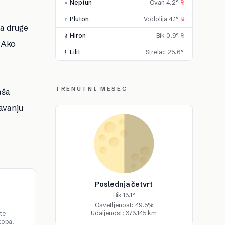
♆ Neptun
Ovan 4.2°
℞
♇ Pluton
Vodolija 4.1°
℞
Sa druge
⚷ Hiron
Bik 0.9°
℞
. Ako
⚸ Lilit
Strelac 25.6°
TRENUTNI MESEC
aša
đavanju
Poslednja četvrt
Bik 13.1°
Osvetljenost: 49.5%
Udaljenost: 373.145 km
te
kopa.