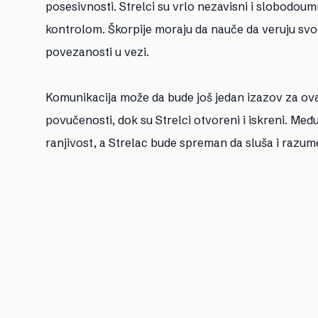
posesivnosti. Strelci su vrlo nezavisni i slobod
kontrolom. Škorpije moraju da nauče da veruju sv
povezanosti u vezi.
Komunikacija može da bude još jedan izazov za ova 
povučenosti, dok su Strelci otvoreni i iskreni. Međ
ranjivost, a Strelac bude spreman da sluša i razu