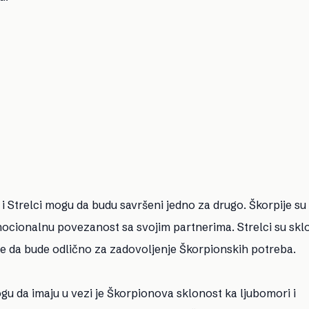
 i Strelci mogu da budu savršeni jedno za drugo. Škorpije su
ocionalnu povezanost sa svojim partnerima. Strelci su skl
e da bude odlično za zadovoljenje Škorpionskih potreba.
u da imaju u vezi je Škorpionova sklonost ka ljubomori i