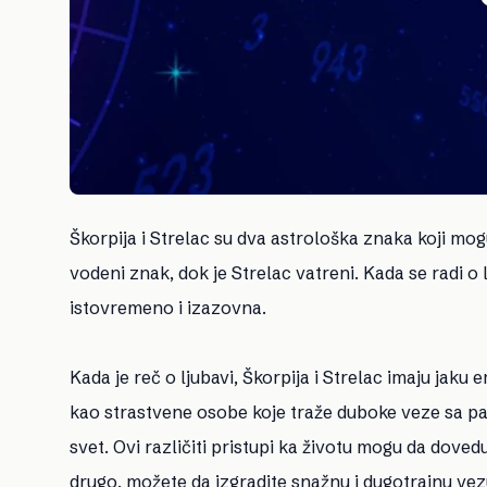
Škorpija i Strelac su dva astrološka znaka koji mog
vodeni znak, dok je Strelac vatreni. Kada se radi o
istovremeno i izazovna.
Kada je reč o ljubavi, Škorpija i Strelac imaju ja
kao strastvene osobe koje traže duboke veze sa part
svet. Ovi različiti pristupi ka životu mogu da doved
drugo, možete da izgradite snažnu i dugotrajnu vez