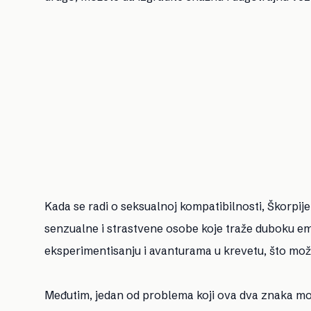
Kada se radi o seksualnoj kompatibilnosti, Škorpije
senzualne i strastvene osobe koje traže duboku em
eksperimentisanju i avanturama u krevetu, što mož
Međutim, jedan od problema koji ova dva znaka mog