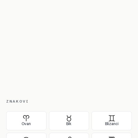
ZNAKOVI
Ovan
Bik
Blizanci