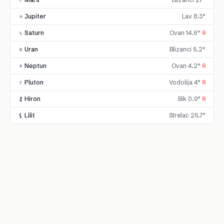
♃ Jupiter
Lav 8.3°
♄ Saturn
Ovan 14.6°
℞
♅ Uran
Blizanci 5.2°
♆ Neptun
Ovan 4.2°
℞
♇ Pluton
Vodolija 4°
℞
⚷ Hiron
Bik 0.9°
℞
⚸ Lilit
Strelac 25.7°