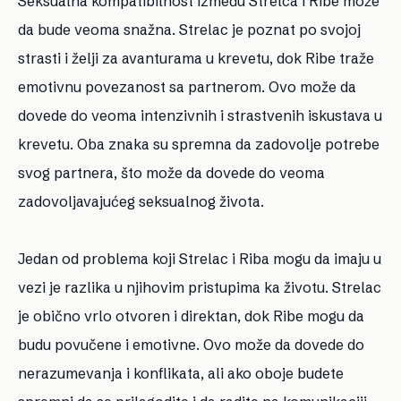
Seksualna kompatibilnost između Strelca i Ribe može
da bude veoma snažna. Strelac je poznat po svojoj
strasti i želji za avanturama u krevetu, dok Ribe traže
emotivnu povezanost sa partnerom. Ovo može da
dovede do veoma intenzivnih i strastvenih iskustava u
krevetu. Oba znaka su spremna da zadovolje potrebe
svog partnera, što može da dovede do veoma
zadovoljavajućeg seksualnog života.
Jedan od problema koji Strelac i Riba mogu da imaju u
vezi je razlika u njihovim pristupima ka životu. Strelac
je obično vrlo otvoren i direktan, dok Ribe mogu da
budu povučene i emotivne. Ovo može da dovede do
nerazumevanja i konflikata, ali ako oboje budete