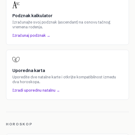
Podznak kalkulator
Izračunajte svoj podznak (ascendant) na osnovu tačnog
vremena rođenja.
Izračunaj podznak →
Uporedna karta
Uporedite dve natalne karte i otkrijte kompatibilnost između
dva horoskopa.
Izradi uporednu natalnu →
HOROSKOP