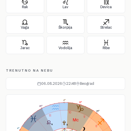
Rak
Lav
Devica
Vaga
Škorpija
Strelac
Jarac
Vodolija
Ribe
TRENUTNO NA NEBU
06.08.2026
22:48
Beograd
4°
16°
29°
25°
10
11
9
8
4°