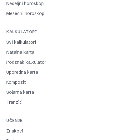
Nedeljni horoskop
Mesečni horoskop
KALKULATORI
Svi kalkulatori
Natalna karta
Podznak kalkulator
Uporedna karta
Kompozit
Solarna karta
Tranziti
UČENJE
Znakovi