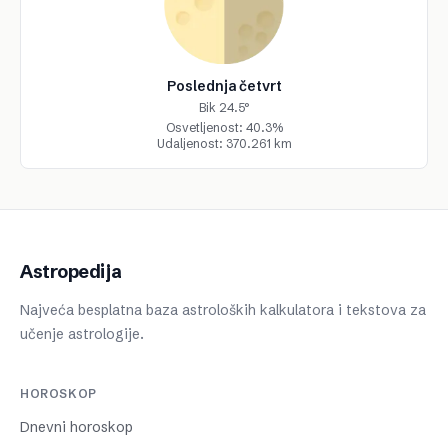
Poslednja četvrt
Bik 24.5°
Osvetljenost: 40.3%
Udaljenost: 370.261 km
Astropedija
Najveća besplatna baza astroloških kalkulatora i tekstova za
učenje astrologije.
HOROSKOP
Dnevni horoskop