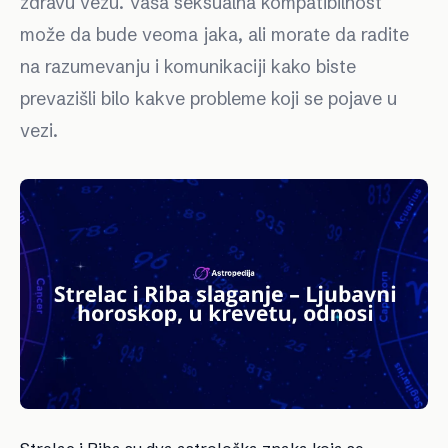
zdravu vezu. Vaša seksualna kompatibilnost
može da bude veoma jaka, ali morate da radite
na razumevanju i komunikaciji kako biste
prevazišli bilo kakve probleme koji se pojave u
vezi.