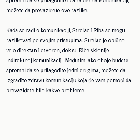
spremni da se prilagodite i da radite na komunikaciji,
možete da prevaziđete ove razlike.
Kada se radi o komunikaciji, Strelac i Riba se mogu
razlikovati po svojim pristupima. Strelac je obično
vrlo direktan i otvoren, dok su Ribe sklonije
indirektnoj komunikaciji. Međutim, ako oboje budete
spremni da se prilagodite jedni drugima, možete da
izgradite zdravu komunikaciju koja će vam pomoći da
prevaziđete bilo kakve probleme.