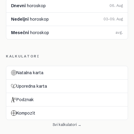
Dnevni
horoskop
06. Aug
Nedeljni
horoskop
03–09. Aug
Mesečni
horoskop
avg.
KALKULATORI
Natalna karta
Uporedna karta
Podznak
Kompozit
Svi kalkulatori →