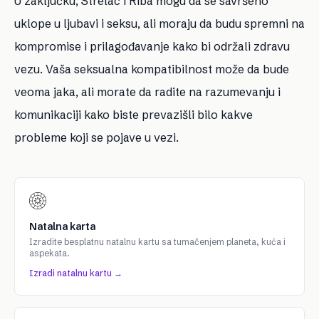
U zaključku, Strelac i Riba mogu da se savršeno
uklope u ljubavi i seksu, ali moraju da budu spremni na
kompromise i prilagođavanje kako bi održali zdravu
vezu. Vaša seksualna kompatibilnost može da bude
veoma jaka, ali morate da radite na razumevanju i
komunikaciji kako biste prevazišli bilo kakve
probleme koji se pojave u vezi.
Natalna karta
Izradite besplatnu natalnu kartu sa tumačenjem planeta, kuća i
aspekata.
Izradi natalnu kartu →