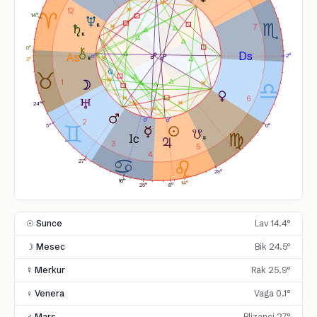
12
14°
7
0°
2°
2°
1
6
24°
2
5°
0°
3
5
4
27°
29°
16°
14°
25°
8°
☉ Sunce
Lav 14.4°
☽ Mesec
Bik 24.5°
☿ Merkur
Rak 25.9°
♀ Venera
Vaga 0.1°
♂ Mars
Blizanci 27°