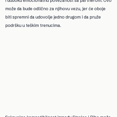
i duboku emocionalnu povezanost sa partnerom. Ovo
može da bude odlično za njihovu vezu, jer će oboje
biti spremni da udovolje jedno drugom i da pruže
podršku u teškim trenucima.