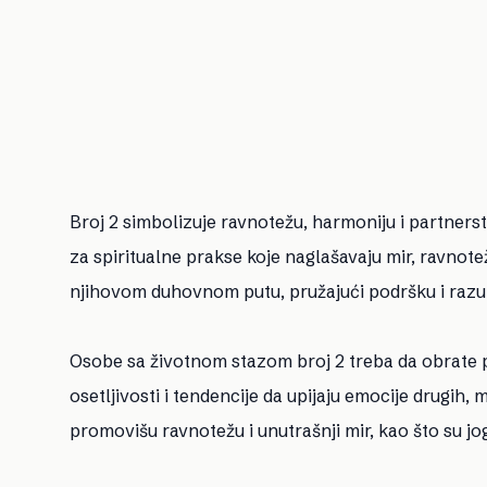
Broj 2 simbolizuje ravnotežu, harmoniju i partne
za spiritualne prakse koje naglašavaju mir, ravnot
njihovom duhovnom putu, pružajući podršku i razu
Osobe sa životnom stazom broj 2 treba da obrate p
osetljivosti i tendencije da upijaju emocije drugih, 
promovišu ravnotežu i unutrašnji mir, kao što su jog