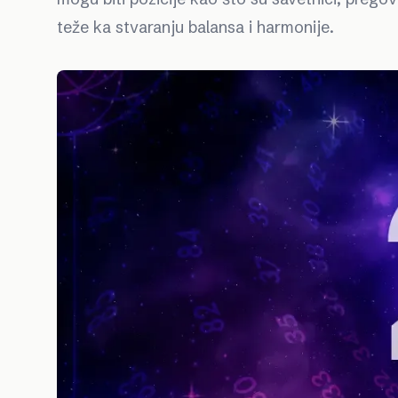
teže ka stvaranju balansa i harmonije.