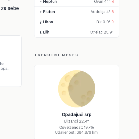
♆ Neptun
Ovan 4.1°
℞
 za sebe
♇ Pluton
Vodolija 4°
℞
⚷ Hiron
Bik 0.9°
℞
⚸ Lilit
Strelac 25.9°
TRENUTNI MESEC
te
kopa.
Opadajući srp
Blizanci 22.4°
Osvetljenost: 19.7%
Udaljenost: 364.876 km