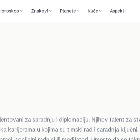
Horoskop
Znakovi
Planete
Kuće
Aspekti
entovani za saradnju i diplomaciju. Njihov talent za st
ka karijerama u kojima su timski rad i saradnja ključni.
rači, socijalni radnici ili medijatori. Umesto da se tak