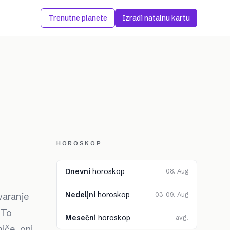
Trenutne planete
Izradi natalnu kartu
HOROSKOP
Dnevni
horoskop
08. Aug
Nedeljni
horoskop
varanje
03–09. Aug
 To
Mesečni
horoskop
avg.
miče, oni