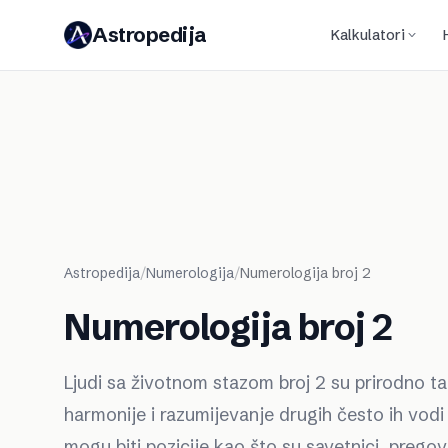
Astropedija
Kalkulatori
Astropedija
/
Numerologija
/
Numerologija broj 2
Numerologija broj 2
Ljudi sa životnom stazom broj 2 su prirodno tal
harmonije i razumijevanje drugih često ih vodi 
mogu biti pozicije kao što su savetnici, pregova