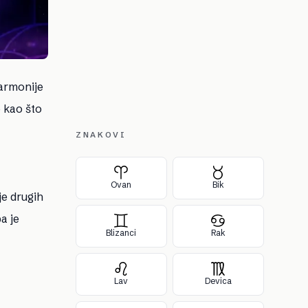
harmonije
e kao što
ZNAKOVI
Ovan
Bik
je drugih
a je
Blizanci
Rak
Lav
Devica