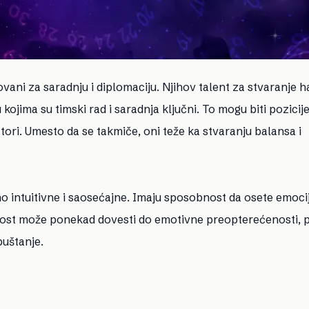
vani za saradnju i diplomaciju. Njihov talent za stvaranje 
 kojima su timski rad i saradnja ključni. To mogu biti pozicij
jatori. Umesto da se takmiče, oni teže ka stvaranju balansa i
 intuitivne i saosećajne. Imaju sposobnost da osete emoci
jivost može ponekad dovesti do emotivne preopterećenosti, p
uštanje.