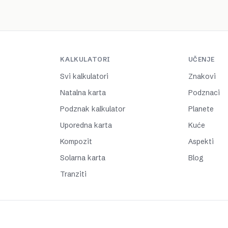
KALKULATORI
UČENJE
Svi kalkulatori
Znakovi
Natalna karta
Podznaci
Podznak kalkulator
Planete
Uporedna karta
Kuće
Kompozit
Aspekti
Solarna karta
Blog
Tranziti