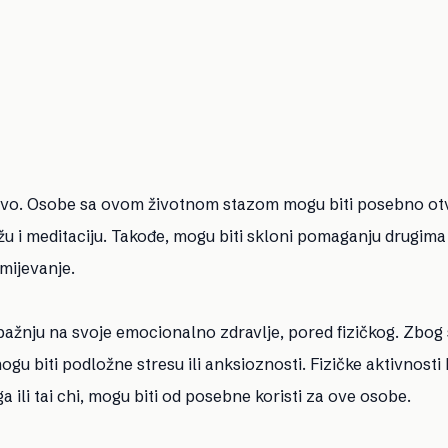
rstvo. Osobe sa ovom životnom stazom mogu biti posebno o
ežu i meditaciju. Takođe, mogu biti skloni pomaganju drugima
mijevanje.
ažnju na svoje emocionalno zdravlje, pored fizičkog. Zbog
mogu biti podložne stresu ili anksioznosti. Fizičke aktivnosti 
a ili tai chi, mogu biti od posebne koristi za ove osobe.