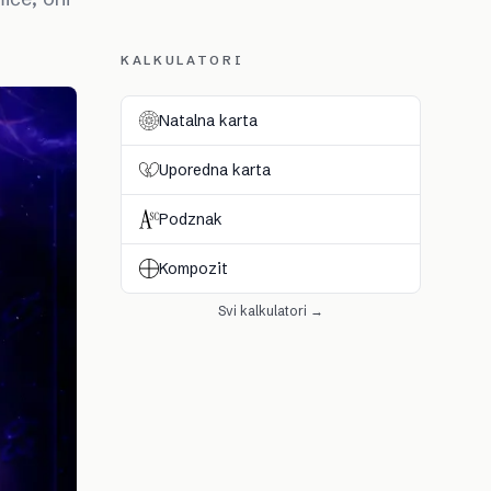
KALKULATORI
Natalna karta
Uporedna karta
Podznak
Kompozit
Svi kalkulatori →