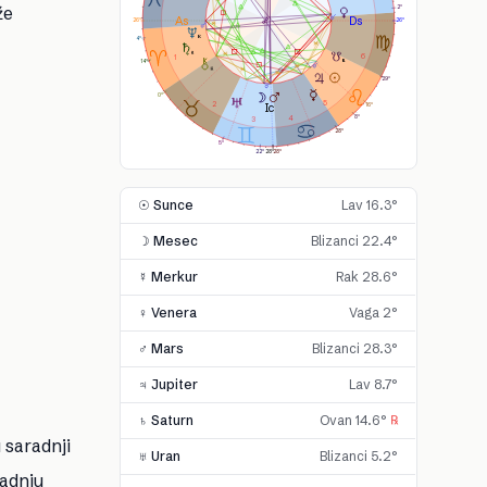
že
2°
26°
26°
4°
6
1
14°
29°
0°
5
2
16°
4
8°
3
28°
5°
22°
28°
28°
☉ Sunce
Lav 16.3°
☽ Mesec
Blizanci 22.4°
☿ Merkur
Rak 28.6°
♀ Venera
Vaga 2°
♂ Mars
Blizanci 28.3°
♃ Jupiter
Lav 8.7°
♄ Saturn
Ovan 14.6°
℞
 saradnji
♅ Uran
Blizanci 5.2°
radnju