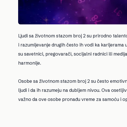
Ljudi sa životnom stazom broj 2 su prirodno talento
i razumijevanje drugih često ih vodi ka karijerama u
su savetnici, pregovarači, socijalni radnici ili medi
harmonije.
Osobe sa životnom stazom broj 2 su često emotivno
ljudi i da ih razumeju na dubljem nivou. Ova osetl
važno da ove osobe pronađu vreme za samoću i op