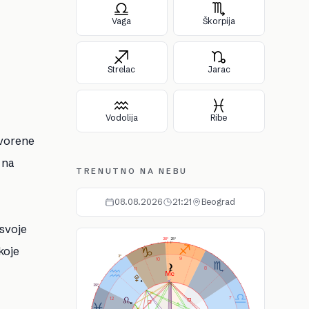
Vaga
Škorpija
Strelac
Jarac
Vodolija
Ribe
tvorene
 na
TRENUTNO NA NEBU
08.08.2026
21:21
Beograd
 svoje
As
Ds
Ic
Mc
25°
28°
koje
3°
9
10
8
11
29°
7
12