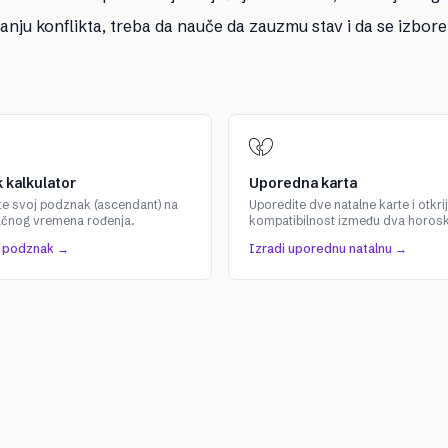
nju konflikta, treba da nauče da zauzmu stav i da se izbore
 kalkulator
Uporedna karta
te svoj podznak (ascendant) na
Uporedite dve natalne karte i otkrij
ačnog vremena rođenja.
kompatibilnost između dva horos
j podznak →
Izradi uporednu natalnu →