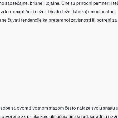
o saosećajne, brižne i lojalne. One su prirodni partneri i te
rlo romantični i nežni, i često teže dubokoj emocionalnoj
e čuvati tendencije ka preteranoj zavisnosti ili potrebi za
. Osobe sa ovom životnom stazom često nalaze svoju snagu u
vorene za prilike koje uključuju timski rad, saradnju i izg