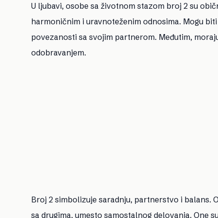
U ljubavi, osobe sa životnom stazom broj 2 su običn
harmoničnim i uravnoteženim odnosima. Mogu biti v
povezanosti sa svojim partnerom. Međutim, moraju s
odobravanjem.
Broj 2 simbolizuje saradnju, partnerstvo i balans
sa drugima, umesto samostalnog delovanja. One su ot