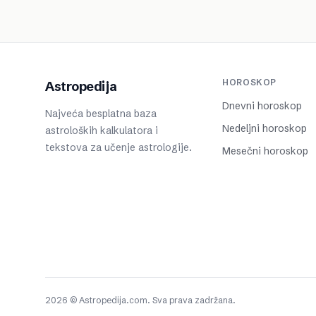
HOROSKOP
Astropedija
Dnevni horoskop
Najveća besplatna baza
Nedeljni horoskop
astroloških kalkulatora i
tekstova za učenje astrologije.
Mesečni horoskop
2026 © Astropedija.com. Sva prava zadržana.