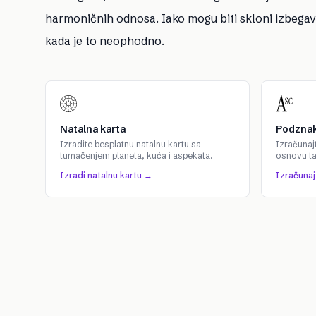
harmoničnih odnosa. Iako mogu biti skloni izbegava
kada je to neophodno.
Natalna karta
Podznak
Izradite besplatnu natalnu kartu sa
Izračunaj
tumačenjem planeta, kuća i aspekata.
osnovu t
Izradi natalnu kartu →
Izračuna