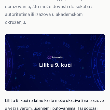
obrazovanje, što može dovesti do sukoba s
autoritetima ili izazova u akademskom
okruženju.
Lilit u 9. kući natalne karte može ukazivati na izazove
u vezi s verom, učenjem i putovanjima. Taj položaj