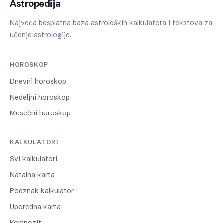
Astropedija
Najveća besplatna baza astroloških kalkulatora i tekstova za
učenje astrologije.
HOROSKOP
Dnevni horoskop
Nedeljni horoskop
Mesečni horoskop
KALKULATORI
Svi kalkulatori
Natalna karta
Podznak kalkulator
Uporedna karta
Kompozit