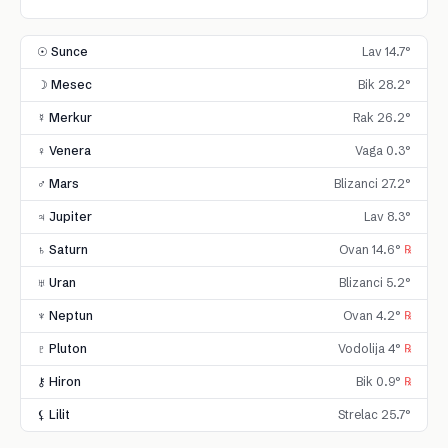
☉ Sunce
Lav 14.7°
☽ Mesec
Bik 28.2°
☿ Merkur
Rak 26.2°
♀ Venera
Vaga 0.3°
♂ Mars
Blizanci 27.2°
♃ Jupiter
Lav 8.3°
♄ Saturn
Ovan 14.6°
℞
♅ Uran
Blizanci 5.2°
♆ Neptun
Ovan 4.2°
℞
♇ Pluton
Vodolija 4°
℞
⚷ Hiron
Bik 0.9°
℞
⚸ Lilit
Strelac 25.7°