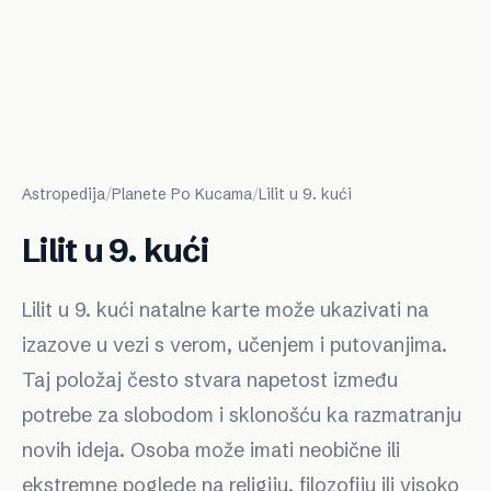
Astropedija
/
Planete Po Kucama
/
Lilit u 9. kući
Lilit u 9. kući
Lilit u 9. kući natalne karte može ukazivati na
izazove u vezi s verom, učenjem i putovanjima.
Taj položaj često stvara napetost između
potrebe za slobodom i sklonošću ka razmatranju
novih ideja. Osoba može imati neobične ili
ekstremne poglede na religiju, filozofiju ili visoko