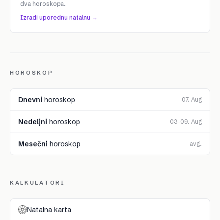
dva horoskopa.
Izradi uporednu natalnu →
HOROSKOP
Dnevni
horoskop
07. Aug
Nedeljni
horoskop
03–09. Aug
Mesečni
horoskop
avg.
KALKULATORI
Natalna karta