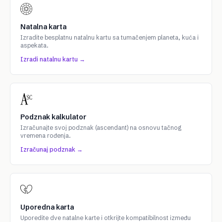
Natalna karta
Izradite besplatnu natalnu kartu sa tumačenjem planeta, kuća i
aspekata.
Izradi natalnu kartu →
Podznak kalkulator
Izračunajte svoj podznak (ascendant) na osnovu tačnog
vremena rođenja.
Izračunaj podznak →
Uporedna karta
Uporedite dve natalne karte i otkrijte kompatibilnost između