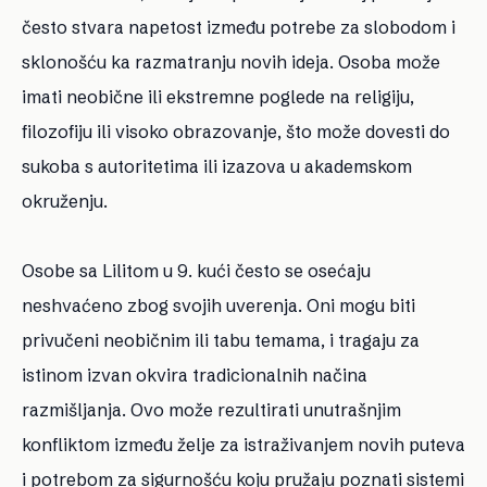
često stvara napetost između potrebe za slobodom i
sklonošću ka razmatranju novih ideja. Osoba može
imati neobične ili ekstremne poglede na religiju,
filozofiju ili visoko obrazovanje, što može dovesti do
sukoba s autoritetima ili izazova u akademskom
okruženju.
Osobe sa Lilitom u 9. kući često se osećaju
neshvaćeno zbog svojih uverenja. Oni mogu biti
privučeni neobičnim ili tabu temama, i tragaju za
istinom izvan okvira tradicionalnih načina
razmišljanja. Ovo može rezultirati unutrašnjim
konfliktom između želje za istraživanjem novih puteva
i potrebom za sigurnošću koju pružaju poznati sistemi