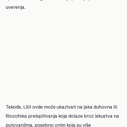
uverenja.
Takođe, Lilit ovde može ukazivati na jaka duhovna ili
filozofska preispitivanja koja dolaze kroz iskustva na
putovanjima, posebno onim koja su više