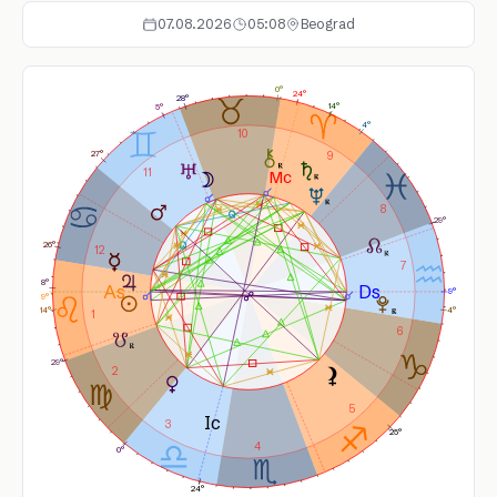
07.08.2026
05:08
Beograd
0°
24°
28°
14°
5°
4°
10
9
27°
11
8
29°
26°
12
7
8°
9°
9°
14°
4°
1
6
29°
2
5
3
25°
4
0°
24°