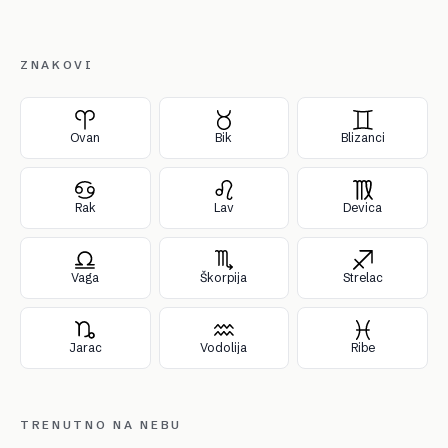
ZNAKOVI
Ovan
Bik
Blizanci
Rak
Lav
Devica
Vaga
Škorpija
Strelac
Jarac
Vodolija
Ribe
TRENUTNO NA NEBU