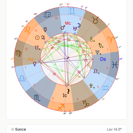
19°
27°
5°
0°
26°
10
9
8°
0°
14°
11
8
14°
29°
4°
12
7
21°
21°
1
0°
6
29°
2
5
3
4
4°
25°
19°
☉ Sunce
Lav 14.8°