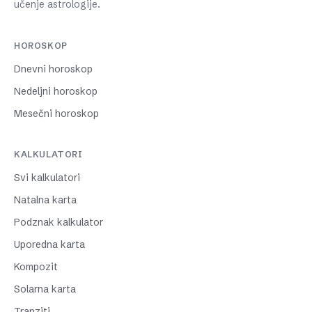
učenje astrologije.
HOROSKOP
Dnevni horoskop
Nedeljni horoskop
Mesečni horoskop
KALKULATORI
Svi kalkulatori
Natalna karta
Podznak kalkulator
Uporedna karta
Kompozit
Solarna karta
Tranziti