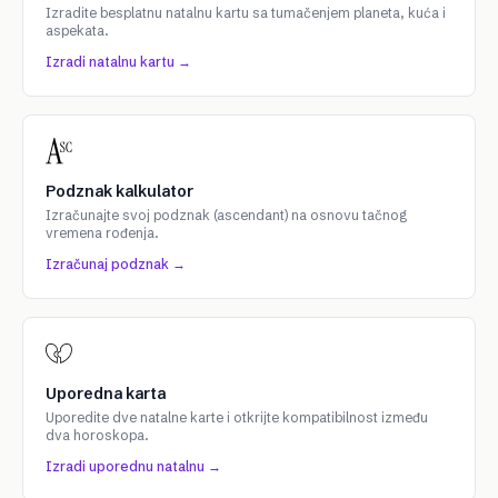
Izradite besplatnu natalnu kartu sa tumačenjem planeta, kuća i
aspekata.
Izradi natalnu kartu →
Podznak kalkulator
Izračunajte svoj podznak (ascendant) na osnovu tačnog
vremena rođenja.
Izračunaj podznak →
Uporedna karta
Uporedite dve natalne karte i otkrijte kompatibilnost između
dva horoskopa.
Izradi uporednu natalnu →