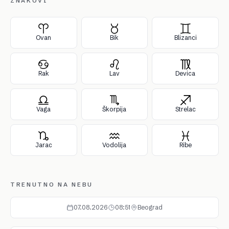
ZNAKOVI
Ovan
Bik
Blizanci
Rak
Lav
Devica
Vaga
Škorpija
Strelac
Jarac
Vodolija
Ribe
TRENUTNO NA NEBU
07.08.2026
08:51
Beograd