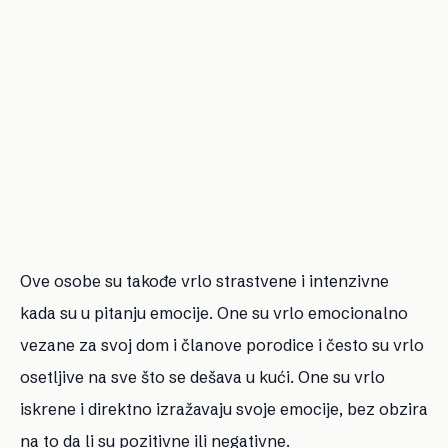
Ove osobe su takođe vrlo strastvene i intenzivne
kada su u pitanju emocije. One su vrlo emocionalno
vezane za svoj dom i članove porodice i često su vrlo
osetljive na sve što se dešava u kući. One su vrlo
iskrene i direktno izražavaju svoje emocije, bez obzira
na to da li su pozitivne ili negativne.