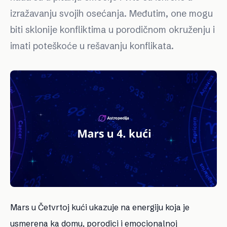
izražavanju svojih osećanja. Međutim, one mogu
biti sklonije konfliktima u porodičnom okruženju i
imati poteškoće u rešavanju konflikata.
Mars u Četvrtoj kući ukazuje na energiju koja je
usmerena ka domu, porodici i emocionalnoj