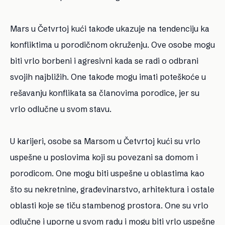
Mars u Četvrtoj kući takođe ukazuje na tendenciju ka
konfliktima u porodičnom okruženju. Ove osobe mogu
biti vrlo borbeni i agresivni kada se radi o odbrani
svojih najbližih. One takođe mogu imati poteškoće u
rešavanju konflikata sa članovima porodice, jer su
vrlo odlučne u svom stavu.
U karijeri, osobe sa Marsom u Četvrtoj kući su vrlo
uspešne u poslovima koji su povezani sa domom i
porodicom. One mogu biti uspešne u oblastima kao
što su nekretnine, građevinarstvo, arhitektura i ostale
oblasti koje se tiču stambenog prostora. One su vrlo
odlučne i uporne u svom radu i mogu biti vrlo uspešne