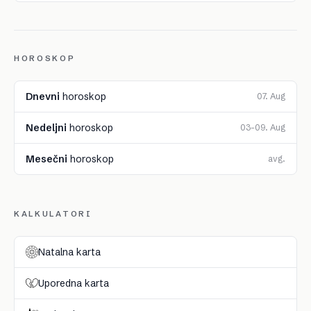
HOROSKOP
Dnevni
horoskop
07. Aug
Nedeljni
horoskop
03–09. Aug
Mesečni
horoskop
avg.
KALKULATORI
Natalna karta
Uporedna karta