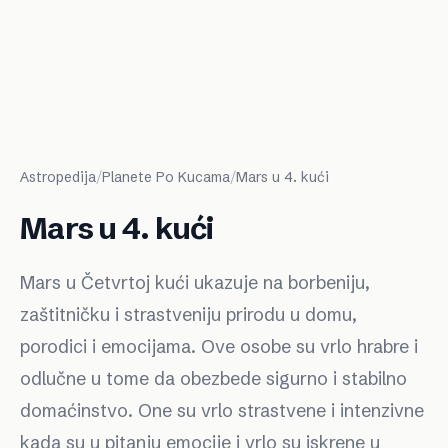
Astropedija
/
Planete Po Kucama
/
Mars u 4. kući
Mars u 4. kući
Mars u Četvrtoj kući ukazuje na borbeniju,
zaštitničku i strastveniju prirodu u domu,
porodici i emocijama. Ove osobe su vrlo hrabre i
odlučne u tome da obezbede sigurno i stabilno
domaćinstvo. One su vrlo strastvene i intenzivne
kada su u pitanju emocije i vrlo su iskrene u