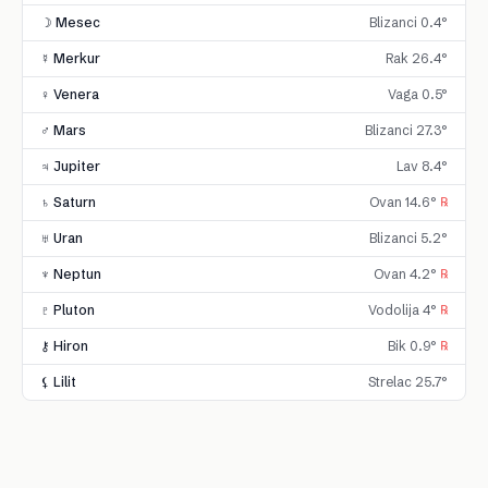
☽ Mesec
Blizanci 0.4°
☿ Merkur
Rak 26.4°
♀ Venera
Vaga 0.5°
♂ Mars
Blizanci 27.3°
♃ Jupiter
Lav 8.4°
♄ Saturn
Ovan 14.6°
℞
♅ Uran
Blizanci 5.2°
♆ Neptun
Ovan 4.2°
℞
♇ Pluton
Vodolija 4°
℞
⚷ Hiron
Bik 0.9°
℞
⚸ Lilit
Strelac 25.7°