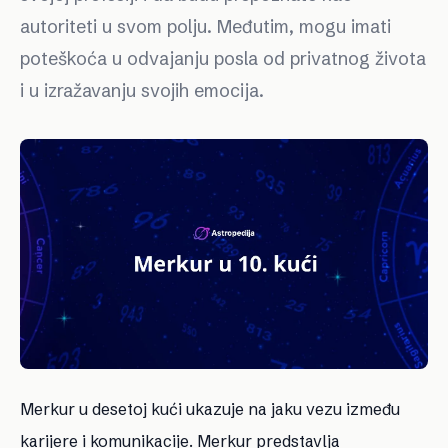
autoriteti u svom polju. Međutim, mogu imati
poteškoća u odvajanju posla od privatnog života
i u izražavanju svojih emocija.
Merkur u desetoj kući ukazuje na jaku vezu između
karijere i komunikacije. Merkur predstavlja