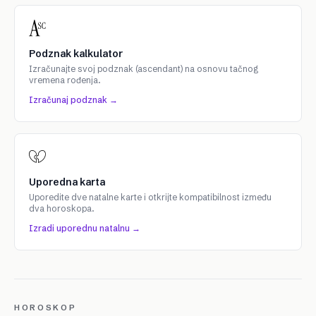
Podznak kalkulator
Izračunajte svoj podznak (ascendant) na osnovu tačnog
vremena rođenja.
Izračunaj podznak →
Uporedna karta
Uporedite dve natalne karte i otkrijte kompatibilnost između
dva horoskopa.
Izradi uporednu natalnu →
HOROSKOP