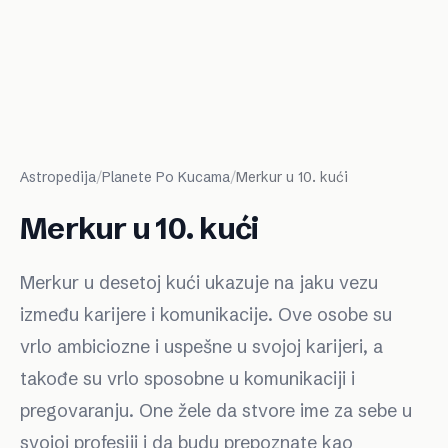
Astropedija
/
Planete Po Kucama
/
Merkur u 10. kući
Merkur u 10. kući
Merkur u desetoj kući ukazuje na jaku vezu
između karijere i komunikacije. Ove osobe su
vrlo ambiciozne i uspešne u svojoj karijeri, a
takođe su vrlo sposobne u komunikaciji i
pregovaranju. One žele da stvore ime za sebe u
svojoj profesiji i da budu prepoznate kao