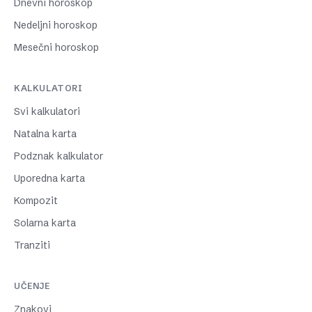
Dnevni horoskop
Nedeljni horoskop
Mesečni horoskop
KALKULATORI
Svi kalkulatori
Natalna karta
Podznak kalkulator
Uporedna karta
Kompozit
Solarna karta
Tranziti
UČENJE
Znakovi