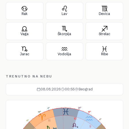
Rak
Lav
Devica
Vaga
Škorpija
Strelac
Jarac
Vodolija
Ribe
TRENUTNO NA NEBU
08.08.2026
00:55
Beograd
29°
4°
14°
18°
10
4°
11
0°
9