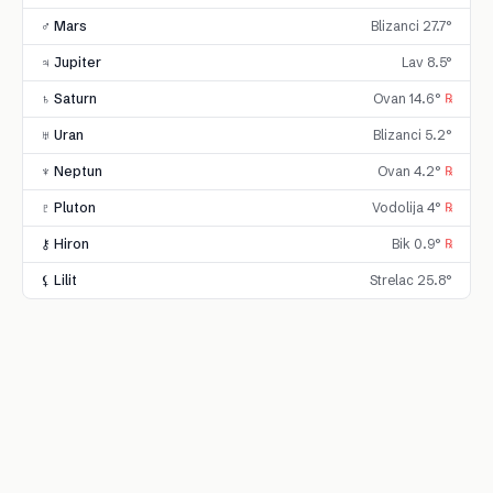
♂ Mars
Blizanci 27.7°
♃ Jupiter
Lav 8.5°
♄ Saturn
Ovan 14.6°
℞
♅ Uran
Blizanci 5.2°
♆ Neptun
Ovan 4.2°
℞
♇ Pluton
Vodolija 4°
℞
⚷ Hiron
Bik 0.9°
℞
⚸ Lilit
Strelac 25.8°