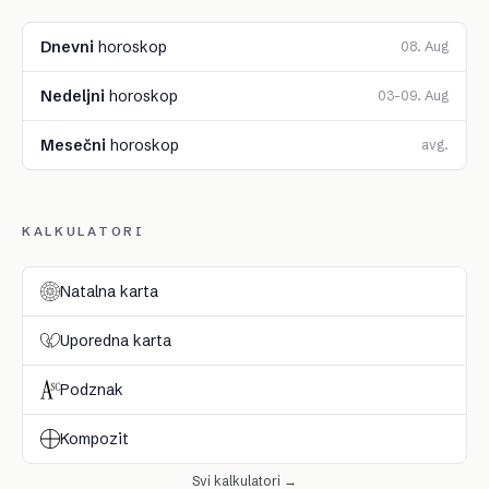
Dnevni
horoskop
08. Aug
Nedeljni
horoskop
03–09. Aug
Mesečni
horoskop
avg.
KALKULATORI
Natalna karta
Uporedna karta
Podznak
Kompozit
Svi kalkulatori →