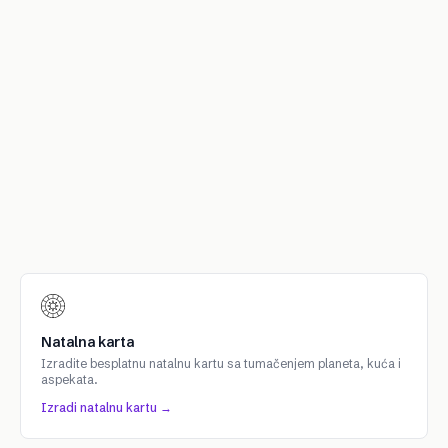
Natalna karta
Izradite besplatnu natalnu kartu sa tumačenjem planeta, kuća i
aspekata.
Izradi natalnu kartu →