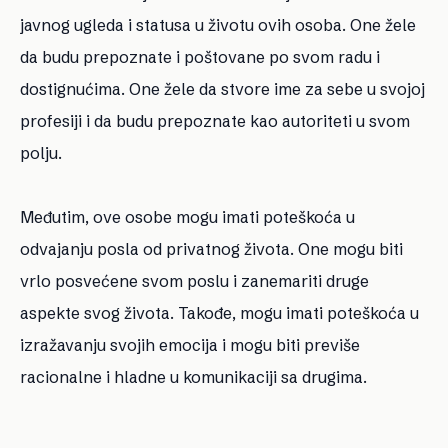
javnog ugleda i statusa u životu ovih osoba. One žele
da budu prepoznate i poštovane po svom radu i
dostignućima. One žele da stvore ime za sebe u svojoj
profesiji i da budu prepoznate kao autoriteti u svom
polju.
Međutim, ove osobe mogu imati poteškoća u
odvajanju posla od privatnog života. One mogu biti
vrlo posvećene svom poslu i zanemariti druge
aspekte svog života. Takođe, mogu imati poteškoća u
izražavanju svojih emocija i mogu biti previše
racionalne i hladne u komunikaciji sa drugima.