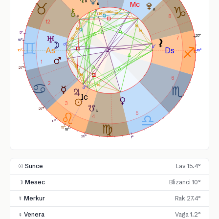
8
12
5°
25°
7
10°
16°
16°
1
27°
6
2
3
27°
5
4
8°
15°
18°
29°
1°
☉ Sunce
Lav 15.4°
☽ Mesec
Blizanci 10°
☿ Merkur
Rak 27.4°
♀ Venera
Vaga 1.2°