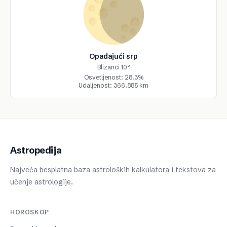
Opadajući srp
Blizanci 10°
Osvetljenost: 28.3%
Udaljenost: 366.885 km
Astropedija
Najveća besplatna baza astroloških kalkulatora i tekstova za
učenje astrologije.
HOROSKOP