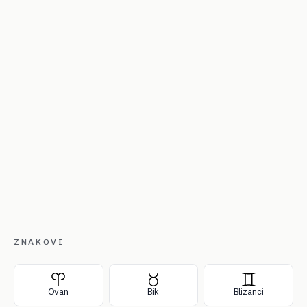
ZNAKOVI
Ovan
Bik
Blizanci