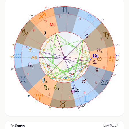
7°
25°
9
8
0°
10
11
7
4°
29°
12
17°
17°
15°
8°
6
29°
1
27°
5
4
2
4°
3
27°
14°
7°
7°
0°
5°
☉ Sunce
Lav 15.2°