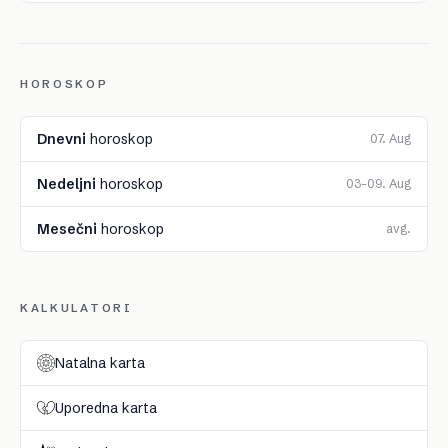
HOROSKOP
Dnevni
horoskop
07. Aug
Nedeljni
horoskop
03–09. Aug
Mesečni
horoskop
avg.
KALKULATORI
Natalna karta
Uporedna karta