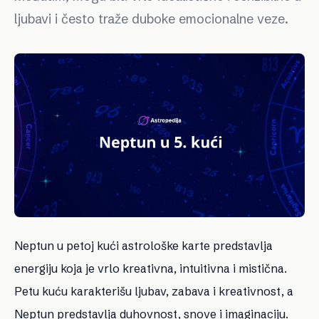
ljubavi i često traže duboke emocionalne veze.
Neptun u petoj kući astrološke karte predstavlja
energiju koja je vrlo kreativna, intuitivna i mistična.
Petu kuću karakterišu ljubav, zabava i kreativnost, a
Neptun predstavlja duhovnost, snove i imaginaciju.