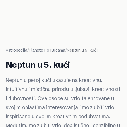
Astropedija
/
Planete Po Kucama
/
Neptun u 5. kući
Neptun u 5. kući
Neptun u petoj kući ukazuje na kreativnu,
intuitivnu i mističnu prirodu u ljubavi, kreativnosti
i duhovnosti. Ove osobe su vrlo talentovane u
svojim oblastima interesovanja i mogu biti vrlo
inspirisane u svojim kreativnim poduhvatima.
Međutim, mogu biti vrlo idealistične i senzibilne u