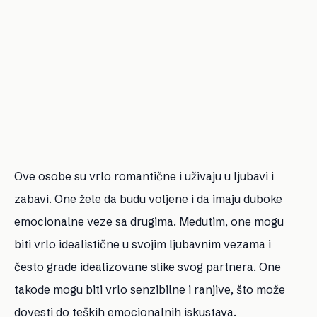
Ove osobe su vrlo romantične i uživaju u ljubavi i
zabavi. One žele da budu voljene i da imaju duboke
emocionalne veze sa drugima. Međutim, one mogu
biti vrlo idealistične u svojim ljubavnim vezama i
često grade idealizovane slike svog partnera. One
takođe mogu biti vrlo senzibilne i ranjive, što može
dovesti do teških emocionalnih iskustava.