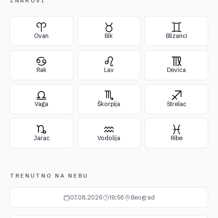
ZNAKOVI
Ovan
Bik
Blizanci
Rak
Lav
Devica
Vaga
Škorpija
Strelac
Jarac
Vodolija
Ribe
TRENUTNO NA NEBU
07.08.2026
19:56
Beograd