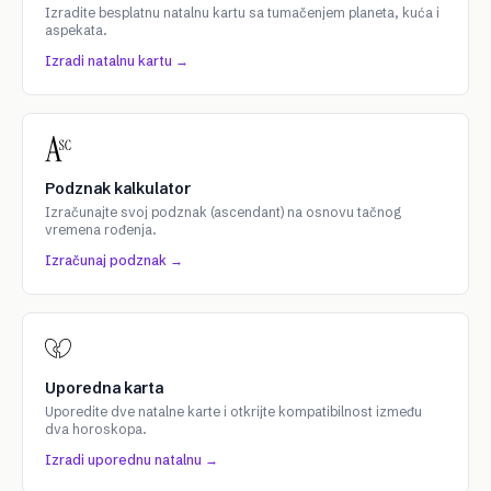
Izradite besplatnu natalnu kartu sa tumačenjem planeta, kuća i
aspekata.
Izradi natalnu kartu →
Podznak kalkulator
Izračunajte svoj podznak (ascendant) na osnovu tačnog
vremena rođenja.
Izračunaj podznak →
Uporedna karta
Uporedite dve natalne karte i otkrijte kompatibilnost između
dva horoskopa.
Izradi uporednu natalnu →