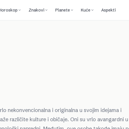
Horoskop
Znakovi
Planete
Kuće
Aspekti
rlo nekonvencionalna i originalna u svojim idejama i
raže različite kulture i običaje. Oni su vrlo avangardni 
ehnološki napredni. Međutim, ove osobe takođe imaju 