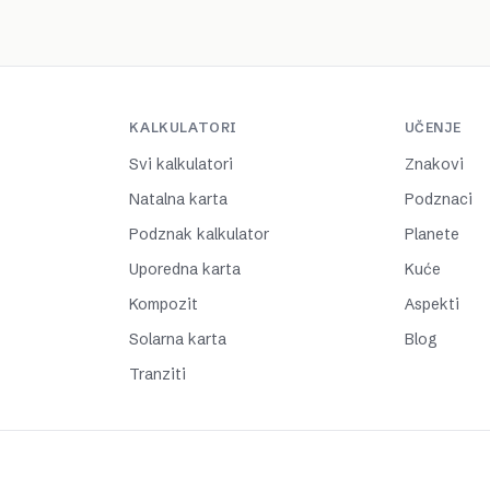
KALKULATORI
UČENJE
Svi kalkulatori
Znakovi
Natalna karta
Podznaci
Podznak kalkulator
Planete
Uporedna karta
Kuće
Kompozit
Aspekti
Solarna karta
Blog
Tranziti