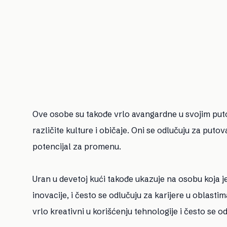
Ove osobe su takođe vrlo avangardne u svojim putov
različite kulture i običaje. Oni se odlučuju za puto
potencijal za promenu.
Uran u devetoj kući takođe ukazuje na osobu koja je
inovacije, i često se odlučuju za karijere u oblasti
vrlo kreativni u korišćenju tehnologije i često se 