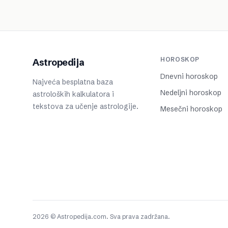
HOROSKOP
Astropedija
Dnevni horoskop
Najveća besplatna baza
Nedeljni horoskop
astroloških kalkulatora i
tekstova za učenje astrologije.
Mesečni horoskop
2026 © Astropedija.com. Sva prava zadržana.