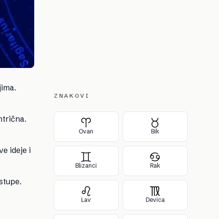
jima.
ZNAKOVI
ntrična.
Ovan
Bik
e ideje i
Blizanci
Rak
stupe.
Lav
Devica