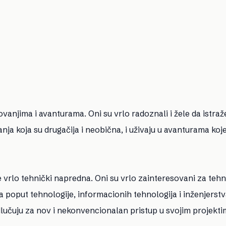
anjima i avanturama. Oni su vrlo radoznali i žele da istraž
vanja koja su drugačija i neobična, i uživaju u avanturama koj
 vrlo tehnički napredna. Oni su vrlo zainteresovani za tehno
ma poput tehnologije, informacionih tehnologija i inženjerstv
odlučuju za nov i nekonvencionalan pristup u svojim projekti