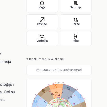
Vaga
Škorpija
Strelac
Jarac
Vodolija
Ribe
e
TRENUTNO NA NEBU
e imaju
09.08.2026
12:49
Beograd
As
Ds
Ic
Mc
8°
logiju i
16°
29°
18°
29°
1°
9
28°
a. Oni su
10
2°
8
ma.
5°
11
7