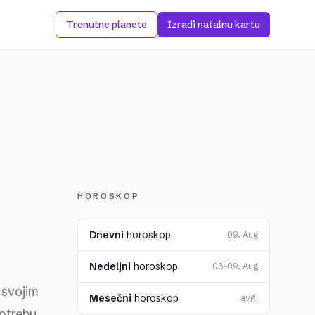
Trenutne planete
Izradi natalnu kartu
HOROSKOP
Dnevni
horoskop
09. Aug
Nedeljni
horoskop
03–09. Aug
u svojim
Mesečni
horoskop
avg.
potrebu