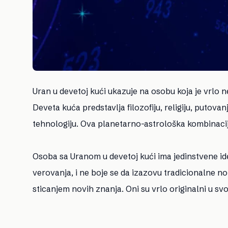
Uran u devetoj kući ukazuje na osobu koja je vrlo 
Deveta kuća predstavlja filozofiju, religiju, putova
tehnologiju. Ova planetarno-astrološka kombinacija
Osoba sa Uranom u devetoj kući ima jedinstvene ideje o
verovanja, i ne boje se da izazovu tradicionalne nor
sticanjem novih znanja. Oni su vrlo originalni u s