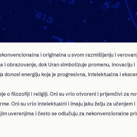
nekonvencionalna i originalna u svom razmišljanju i verovan
nja i obrazovanje, dok Uran simbolizuje promenu, inovaciju i
 donosi energiju koja je progresivna, intelektualna i eksce
 filozofiji i religiji. Oni su vrlo otvoreni i prijemčivi za nov
me. Oni su vrlo intelektualni i imaju jaku želju za učenjem i
vojim uverenjima i često se odlučuju za nekonvencionalne pri