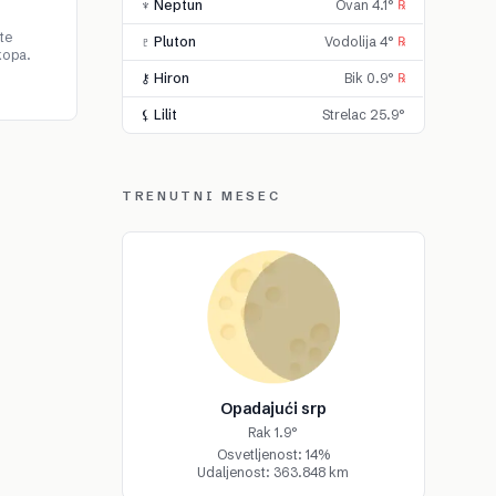
♆ Neptun
Ovan 4.1°
℞
te
♇ Pluton
Vodolija 4°
℞
kopa.
⚷ Hiron
Bik 0.9°
℞
⚸ Lilit
Strelac 25.9°
TRENUTNI MESEC
Opadajući srp
Rak 1.9°
Osvetljenost: 14%
Udaljenost: 363.848 km