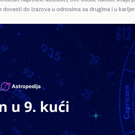
 dovesti do izazova u odnosima sa drugima i u karijeri