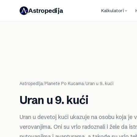
Astropedija
Kalkulatori
Astropedija
/
Planete Po Kucama
/
Uran u 9. kući
Uran u 9. kući
Uran u devetoj kući ukazuje na osobu koja je v
verovanjima. Oni su vrlo radoznali i žele da ist
putovanjima i avanturama, a takođe su vrlo t