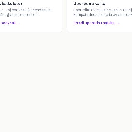
 kalkulator
Uporedna karta
te svoj podznak (ascendant) na
Uporedite dve natalne karte i otkrij
ačnog vremena rođenja.
kompatibilnost između dva horos
j podznak →
Izradi uporednu natalnu →