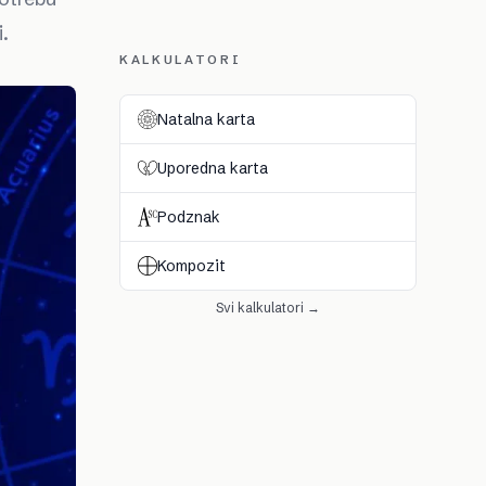
.
KALKULATORI
Natalna karta
Uporedna karta
Podznak
Kompozit
Svi kalkulatori →