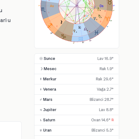
12
8°
8°
u
0°
6
1
ari u
14°
5
2
4°
4
25°
3
29°
18°
3°
☉ Sunce
Lav 16.9°
☽ Mesec
Rak 1.9°
☿ Merkur
Rak 29.6°
♀ Venera
Vaga 2.7°
♂ Mars
Blizanci 28.7°
♃ Jupiter
Lav 8.8°
♄ Saturn
Ovan 14.6°
℞
♅ Uran
Blizanci 5.3°