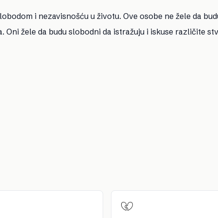
slobodom i nezavisnošću u životu. Ove osobe ne žele da bud
ni žele da budu slobodni da istražuju i iskuse različite stv