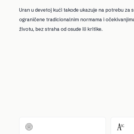
Uran u devetoj kući takođe ukazuje na potrebu za 
ograničene tradicionalnim normama i očekivanjima. O
životu, bez straha od osude ili kritike.