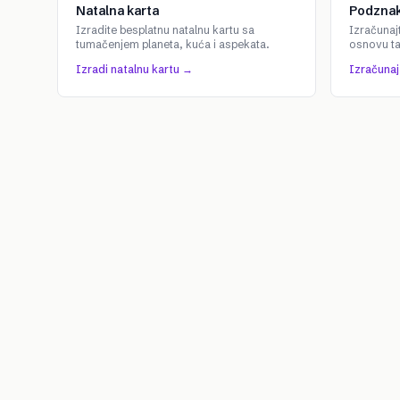
Natalna karta
Podznak
Izradite besplatnu natalnu kartu sa
Izračunaj
tumačenjem planeta, kuća i aspekata.
osnovu t
Izradi natalnu kartu →
Izračuna