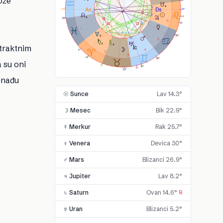
ože
29°
21°
21°
14°
29°
6
8°
1
25°
5
straktnim
4
4°
2
3
14°
26°
a su oni
0°
10°
5°
22°
onađu
☉ Sunce
Lav 14.3°
☽ Mesec
Bik 22.9°
☿ Merkur
Rak 25.7°
♀ Venera
Devica 30°
♂ Mars
Blizanci 26.9°
♃ Jupiter
Lav 8.2°
♄ Saturn
Ovan 14.6°
℞
♅ Uran
Blizanci 5.2°