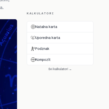
a.
KALKULATORI
Natalna karta
Uporedna karta
Podznak
Kompozit
Svi kalkulatori →