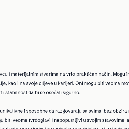
cu i materijalnim stvarima na vrlo praktičan način. Mogu i
cije, kao i na svoje ciljeve u karijeri. Oni mogu biti veoma mo
t i stabilnost da bi se osećali sigurno.
unikativne i sposobne da razgovaraju sa svima, bez obzira
u biti veoma tvrdoglavi i nepopustljivi u svojim stavovima, al