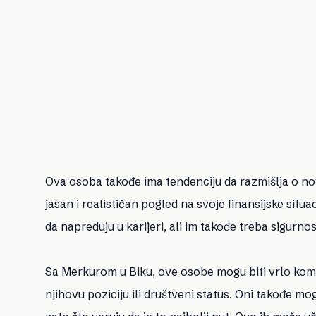
Ova osoba takođe ima tendenciju da razmišlja o nov
jasan i realističan pogled na svoje finansijske situa
da napreduju u karijeri, ali im takođe treba sigurnos
Sa Merkurom u Biku, ove osobe mogu biti vrlo kom
njihovu poziciju ili društveni status. Oni takođe mog