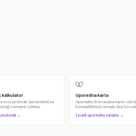
 kalkulator
Uporedna karta
te svoj podznak (ascendant) na
Uporedite dve natalne karte i otkrij
ačnog vremena rođenja.
kompatibilnost između dva horos
j podznak →
Izradi uporednu natalnu →