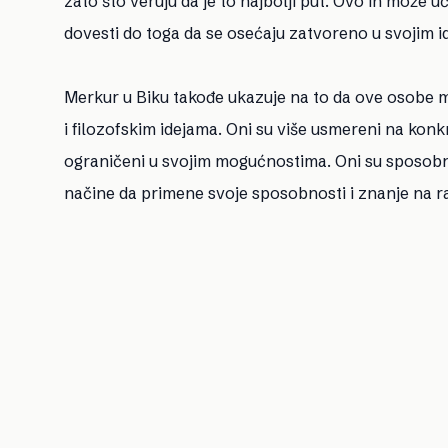
zato što veruju da je to najbolji put. Ovo ih može 
dovesti do toga da se osećaju zatvoreno u svojim i
Merkur u Biku takođe ukazuje na to da ove osobe m
i filozofskim idejama. Oni su više usmereni na konkr
ograničeni u svojim mogućnostima. Oni su sposobni
načine da primene svoje sposobnosti i znanje na ra