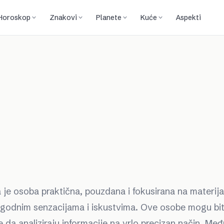
Horoskop
Znakovi
Planete
Kuće
Aspekti
a je osoba praktična, pouzdana i fokusirana na materija
 ugodnim senzacijama i iskustvima. Ove osobe mogu biti
 da analiziraju informacije na vrlo precizan način. Međ