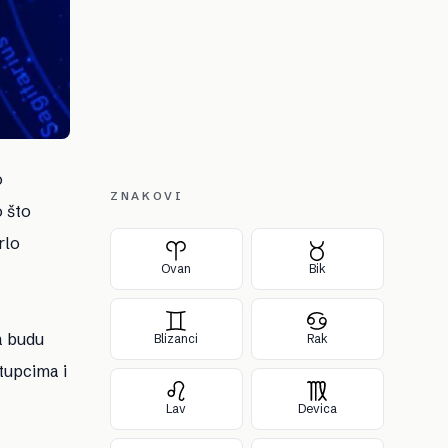
o
ZNAKOVI
o što
rlo
Ovan
Bik
a budu
Blizanci
Rak
tupcima i
Lav
Devica