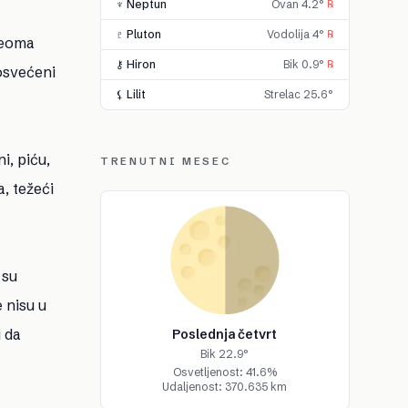
♆ Neptun
Ovan 4.2°
℞
♇ Pluton
Vodolija 4°
℞
 veoma
⚷ Hiron
Bik 0.9°
℞
osvećeni
⚸ Lilit
Strelac 25.6°
i, piću,
TRENUTNI MESEC
, težeći
 su
 nisu u
 da
Poslednja četvrt
Bik 22.9°
Osvetljenost: 41.6%
Udaljenost: 370.635 km