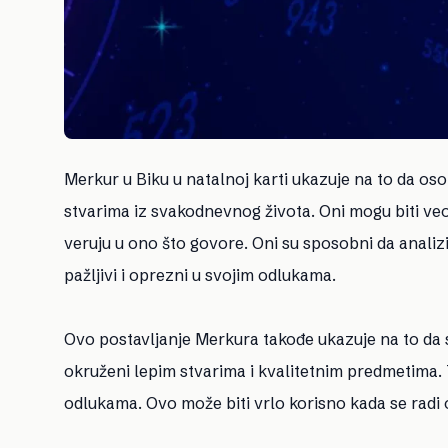
Merkur u Biku u natalnoj karti ukazuje na to da oso
stvarima iz svakodnevnog života. Oni mogu biti veom
veruju u ono što govore. Oni su sposobni da analiz
pažljivi i oprezni u svojim odlukama.
Ovo postavljanje Merkura takođe ukazuje na to da 
okruženi lepim stvarima i kvalitetnim predmetima. 
odlukama. Ovo može biti vrlo korisno kada se radi o 