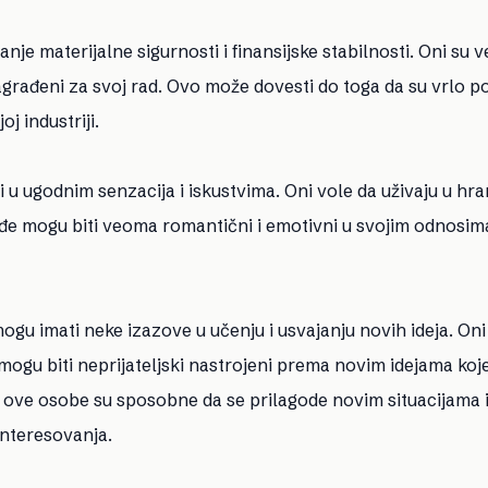
je materijalne sigurnosti i finansijske stabilnosti. Oni su
agrađeni za svoj rad. Ovo može dovesti do toga da su vrlo p
j industriji.
 u ugodnim senzacija i iskustvima. Oni vole da uživaju u hran
đe mogu biti veoma romantični i emotivni u svojim odnosima
gu imati neke izazove u učenju i usvajanju novih ideja. Oni
gu biti neprijateljski nastrojeni prema novim idejama koje
 ove osobe su sposobne da se prilagode novim situacijama i
interesovanja.