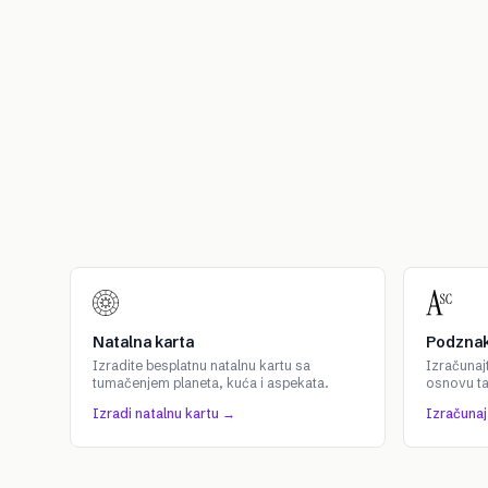
Natalna karta
Podznak
Izradite besplatnu natalnu kartu sa
Izračunaj
tumačenjem planeta, kuća i aspekata.
osnovu t
Izradi natalnu kartu →
Izračuna