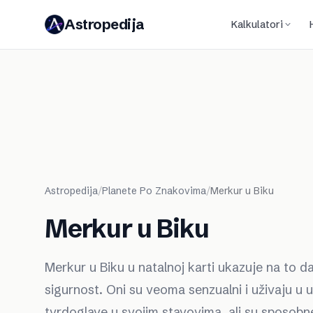
Astropedija
Kalkulatori
Astropedija
/
Planete Po Znakovima
/
Merkur u Biku
Merkur u Biku
Merkur u Biku u natalnoj karti ukazuje na to d
sigurnost. Oni su veoma senzualni i uživaju u
tvrdoglave u svojim stavovima, ali su sposobne