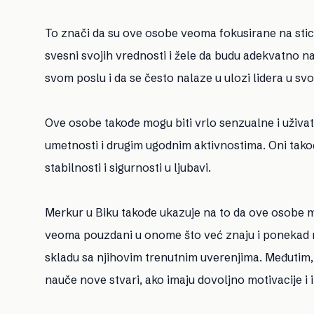
To znači da su ove osobe veoma fokusirane na stican
svesni svojih vrednosti i žele da budu adekvatno n
svom poslu i da se često nalaze u ulozi lidera u svojo
Ove osobe takođe mogu biti vrlo senzualne i uživati
umetnosti i drugim ugodnim aktivnostima. Oni tako
stabilnosti i sigurnosti u ljubavi.
Merkur u Biku takođe ukazuje na to da ove osobe mo
veoma pouzdani u onome što već znaju i ponekad mo
skladu sa njihovim trenutnim uverenjima. Međutim,
nauče nove stvari, ako imaju dovoljno motivacije i 