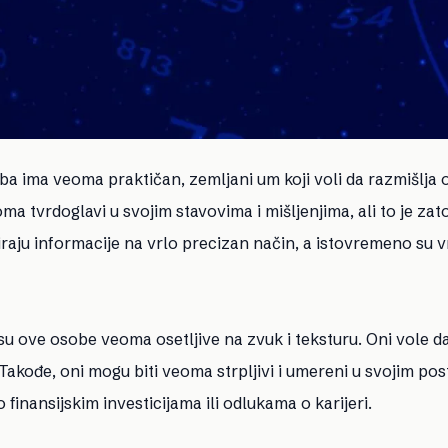
ba ima veoma praktičan, zemljani um koji voli da razmišlja 
a tvrdoglavi u svojim stavovima i mišljenjima, ali to je zat
iraju informacije na vrlo precizan način, a istovremeno su v
su ove osobe veoma osetljive na zvuk i teksturu. Oni vole d
Takođe, oni mogu biti veoma strpljivi i umereni u svojim pos
finansijskim investicijama ili odlukama o karijeri.