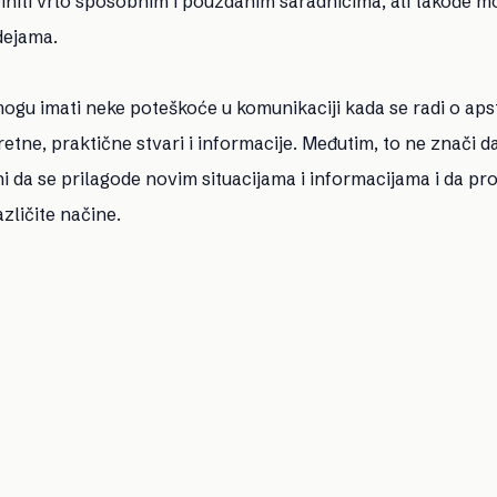
učiniti vrlo sposobnim i pouzdanim saradnicima, ali takođe m
dejama.
ogu imati neke poteškoće u komunikaciji kada se radi o ap
etne, praktične stvari i informacije. Međutim, to ne znači d
 da se prilagode novim situacijama i informacijama i da pr
zličite načine.