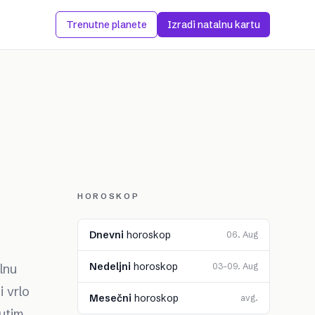
Trenutne planete
Izradi natalnu kartu
HOROSKOP
Dnevni
horoskop
06. Aug
Nedeljni
horoskop
lnu
03–09. Aug
 vrlo
Mesečni
horoskop
avg.
utim,