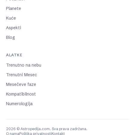
Planete
Kuće
Aspekti
Blog
ALATKE
Trenutno na nebu
Trenutni Mesec
Mesečeve faze
Kompatibilnost
Numerologija
2026 © Astropedija.com. Sva prava zadržana.
O nama
Politika privatnosti
Kontakt