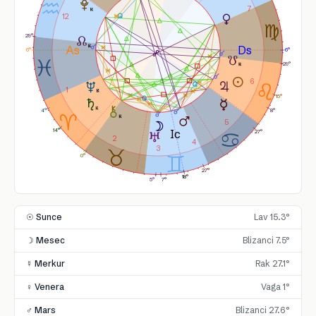
7
12
29°
6°
6°
29°
6
1
15°
8°
4°
5
14°
27°
2
4
3
0°
27°
18°
7°
5°
☉ Sunce
Lav 15.3°
☽ Mesec
Blizanci 7.5°
☿ Merkur
Rak 27.1°
♀ Venera
Vaga 1°
♂ Mars
Blizanci 27.6°