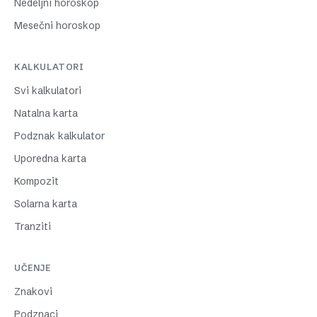
Nedeljni horoskop
Mesečni horoskop
KALKULATORI
Svi kalkulatori
Natalna karta
Podznak kalkulator
Uporedna karta
Kompozit
Solarna karta
Tranziti
UČENJE
Znakovi
Podznaci