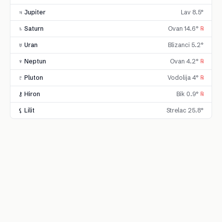
♃ Jupiter
Lav 8.5°
♄ Saturn
Ovan 14.6°
℞
♅ Uran
Blizanci 5.2°
♆ Neptun
Ovan 4.2°
℞
♇ Pluton
Vodolija 4°
℞
⚷ Hiron
Bik 0.9°
℞
⚸ Lilit
Strelac 25.8°