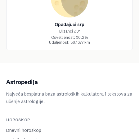
Opadajući srp
Blizanci 7.5°
Osvetljenost: 30.2%
Udaljenost: 367.377 km
Astropedija
Najveća besplatna baza astroloških kalkulatora i tekstova za
učenje astrologije.
HOROSKOP
Dnevni horoskop