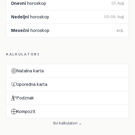
Dnevni
horoskop
07. Aug
Nedeljni
horoskop
03–09. Aug
Mesečni
horoskop
avg.
KALKULATORI
Natalna karta
Uporedna karta
Podznak
Kompozit
Svi kalkulatori →