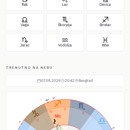
Rak
Lav
Devica
Vaga
Škorpija
Strelac
Jarac
Vodolija
Ribe
TRENUTNO NA NEBU
07.08.2026
20:42
Beograd
18°
25°
9
10
8
11
4°
0°