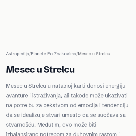
Astropedija
/
Planete Po Znakovima
/
Mesec u Strelcu
Mesec u Strelcu
Mesec u Strelcu u natalnoj karti donosi energiju
avanture i istraživanja, ali takođe može ukazivati
na potre bu za bekstvom od emocija i tendenciju
da se idealizuje stvari umesto da se suočava sa
stvarnošću. Međutim, ovo može biti
izbalansirano potrebom za duhovnim rastom i