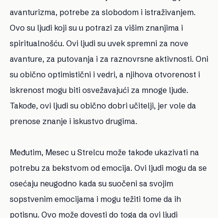
avanturizma, potrebe za slobodom i istraživanjem.
Ovo su ljudi koji su u potrazi za višim znanjima i
spiritualnošću. Ovi ljudi su uvek spremni za nove
avanture, za putovanja i za raznovrsne aktivnosti. Oni
su obično optimistični i vedri, a njihova otvorenost i
iskrenost mogu biti osvežavajući za mnoge ljude.
Takođe, ovi ljudi su obično dobri učitelji, jer vole da
prenose znanje i iskustvo drugima.
Međutim, Mesec u Strelcu može takođe ukazivati na
potrebu za bekstvom od emocija. Ovi ljudi mogu da se
osećaju neugodno kada su suočeni sa svojim
sopstvenim emocijama i mogu težiti tome da ih
potisnu. Ovo može dovesti do toga da ovi ljudi