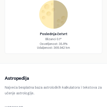
Poslednja četvrt
Blizanci 0.1°
Osvetljenost: 35.8%
Udaljenost: 368.942 km
Astropedija
Najveća besplatna baza astroloških kalkulatora i tekstova za
učenje astrologije.