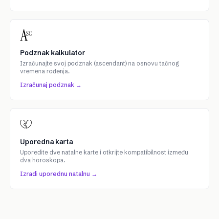
Podznak kalkulator
Izračunajte svoj podznak (ascendant) na osnovu tačnog
vremena rođenja.
Izračunaj podznak →
Uporedna karta
Uporedite dve natalne karte i otkrijte kompatibilnost između
dva horoskopa.
Izradi uporednu natalnu →