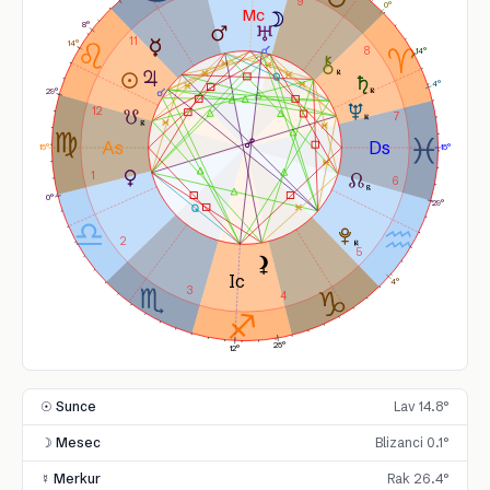
9
0°
8°
11
14°
8
14°
4°
29°
12
7
15°
15°
1
6
0°
29°
2
5
4°
3
4
25°
12°
☉ Sunce
Lav 14.8°
☽ Mesec
Blizanci 0.1°
☿ Merkur
Rak 26.4°