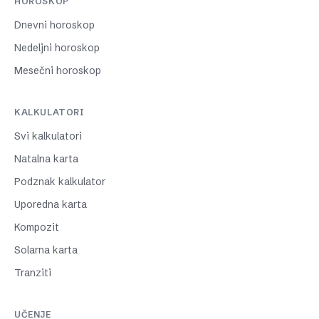
HOROSKOP
Dnevni horoskop
Nedeljni horoskop
Mesečni horoskop
KALKULATORI
Svi kalkulatori
Natalna karta
Podznak kalkulator
Uporedna karta
Kompozit
Solarna karta
Tranziti
UČENJE