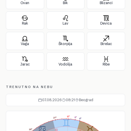
Ovan
Bik
Blizanci
Rak
Lav
Devica
Vaga
Škorpija
Strelac
Jarac
Vodolija
Ribe
TRENUTNO NA NEBU
07.08.2026
08:21
Beograd
12°
5°
27°
0°
26°
10