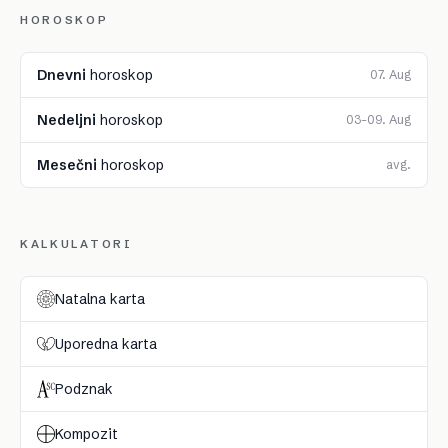
HOROSKOP
Dnevni
horoskop
07. Aug
Nedeljni
horoskop
03–09. Aug
Mesečni
horoskop
avg.
KALKULATORI
Natalna karta
Uporedna karta
Podznak
Kompozit