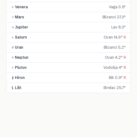
♀ Venera
Vaga 0.5°
♂ Mars
Blizanci 27.3°
♃ Jupiter
Lav 8.3°
♄ Saturn
Ovan 14.6°
℞
♅ Uran
Blizanci 5.2°
♆ Neptun
Ovan 4.2°
℞
♇ Pluton
Vodolija 4°
℞
⚷ Hiron
Bik 0.9°
℞
⚸ Lilit
Strelac 25.7°