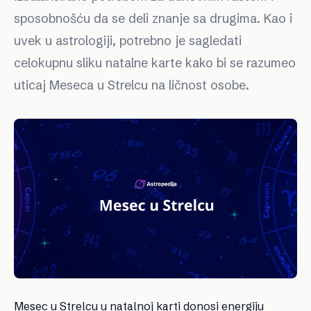
sposobnošću da se deli znanje sa drugima. Kao i
uvek u astrologiji, potrebno je sagledati
celokupnu sliku natalne karte kako bi se razumeo
uticaj Meseca u Strelcu na ličnost osobe.
Mesec u Strelcu u natalnoj karti donosi energiju