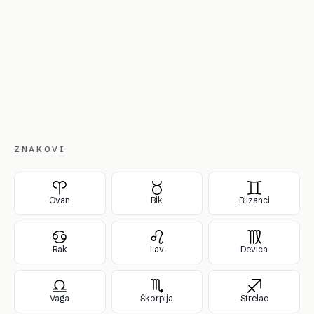
ZNAKOVI
Ovan
Bik
Blizanci
Rak
Lav
Devica
Vaga
Škorpija
Strelac