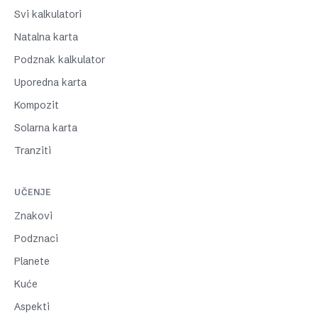
Svi kalkulatori
Natalna karta
Podznak kalkulator
Uporedna karta
Kompozit
Solarna karta
Tranziti
UČENJE
Znakovi
Podznaci
Planete
Kuće
Aspekti