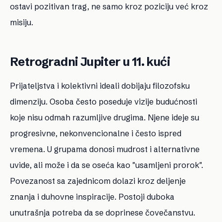
ostavi pozitivan trag, ne samo kroz poziciju već kroz
misiju.
Retrogradni Jupiter u 11. kući
Prijateljstva i kolektivni ideali dobijaju filozofsku
dimenziju. Osoba često poseduje vizije budućnosti
koje nisu odmah razumljive drugima. Njene ideje su
progresivne, nekonvencionalne i često ispred
vremena. U grupama donosi mudrost i alternativne
uvide, ali može i da se oseća kao "usamljeni prorok".
Povezanost sa zajednicom dolazi kroz deljenje
znanja i duhovne inspiracije. Postoji duboka
unutrašnja potreba da se doprinese čovečanstvu.