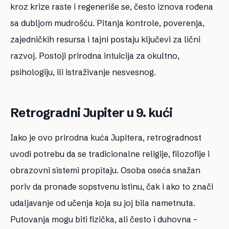
kroz krize raste i regeneriše se, često iznova rođena
sa dubljom mudrošću. Pitanja kontrole, poverenja,
zajedničkih resursa i tajni postaju ključevi za lični
razvoj. Postoji prirodna intuicija za okultno,
psihologiju, ili istraživanje nesvesnog.
Retrogradni Jupiter u 9. kući
Iako je ovo prirodna kuća Jupitera, retrogradnost
uvodi potrebu da se tradicionalne religije, filozofije i
obrazovni sistemi propitaju. Osoba oseća snažan
poriv da pronađe sopstvenu istinu, čak i ako to znači
udaljavanje od učenja koja su joj bila nametnuta.
Putovanja mogu biti fizička, ali često i duhovna –