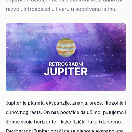
razvoj, introspekciju i veru u sopstvenu istinu.
Jupiter je planeta
ekspanzije, znanja, sreće, filozofije i
duhovnog rasta. On nas podstiče da učimo, putujemo i
širimo svoje horizonte – kako fizički, tako i duhovno.
Retrogradni Jupiter znači da se njegova ekspanzivna