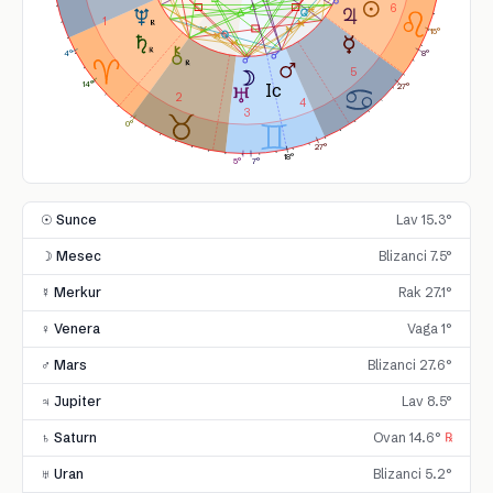
6
1
15°
8°
4°
5
14°
27°
2
4
3
0°
27°
18°
7°
5°
☉ Sunce
Lav 15.3°
☽ Mesec
Blizanci 7.5°
☿ Merkur
Rak 27.1°
♀ Venera
Vaga 1°
♂ Mars
Blizanci 27.6°
♃ Jupiter
Lav 8.5°
♄ Saturn
Ovan 14.6°
℞
♅ Uran
Blizanci 5.2°