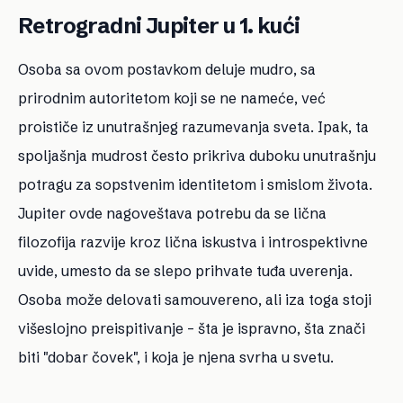
Retrogradni Jupiter u 1. kući
Osoba sa ovom postavkom deluje mudro, sa
prirodnim autoritetom koji se ne nameće, već
proističe iz unutrašnjeg razumevanja sveta. Ipak, ta
spoljašnja mudrost često prikriva duboku unutrašnju
potragu za sopstvenim identitetom i smislom života.
Jupiter ovde nagoveštava potrebu da se lična
filozofija razvije kroz lična iskustva i introspektivne
uvide, umesto da se slepo prihvate tuđa uverenja.
Osoba može delovati samouvereno, ali iza toga stoji
višeslojno preispitivanje – šta je ispravno, šta znači
biti "dobar čovek", i koja je njena svrha u svetu.