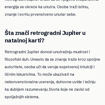
energija se okreće ka unutra. Osoba traži istinu,
znanje i svrhu prvenstveno unutar sebe.
Šta znači retrogradni Jupiter u
natalnoj karti?
Retrogradni Jupiter donosi unutrašnju mudrost i
filozofski duh. Umesto da se znanja traže kroz spoljne
autoritete, osoba uči da veruje sopstvenoj intuiciji i
ličnim iskustvima. To može ukazivati na
nekonvencionalna uverenja, duhovne uvide i težnju
ka dubljem razumevanju života koje ne zavisi od
spoljašnjih sistema.