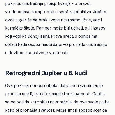
pokreću unutrašnja preispitivanja – o pravdi,
vrednostima, kompromisu i svrsi zajedništva. Jupiter
ovde sugeriše da brak i veze nisu samo lične, već i
karmičke škole. Partner može biti učitelj, ali i izazov
koji vodi ka ličnoj istini. Prava sreća u odnosima
dolazi kada osoba nauči da prvo pronađe unutrašnju
celovitost i sopstvene vrednosti.
Retrogradni Jupiter u 8. kući
Ova pozicija donosi duboko duhovno razumevanje
procesa smrti, transformacije i seksualnosti. Osoba
se ne boji da zaroniti u najmračnije delove svoje psihe
kako bi pronašla svetlost. Može imati sposobnost da