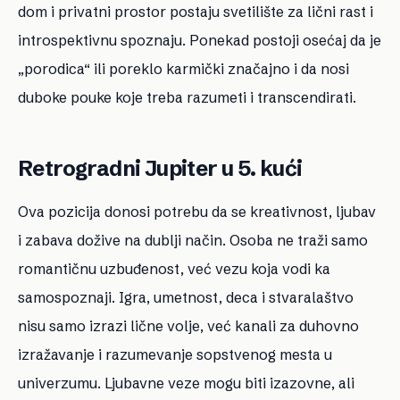
dom i privatni prostor postaju svetilište za lični rast i
introspektivnu spoznaju. Ponekad postoji osećaj da je
„porodica“ ili poreklo karmički značajno i da nosi
duboke pouke koje treba razumeti i transcendirati.
Retrogradni Jupiter u 5. kući
Ova pozicija donosi potrebu da se kreativnost, ljubav
i zabava dožive na dublji način. Osoba ne traži samo
romantičnu uzbuđenost, već vezu koja vodi ka
samospoznaji. Igra, umetnost, deca i stvaralaštvo
nisu samo izrazi lične volje, već kanali za duhovno
izražavanje i razumevanje sopstvenog mesta u
univerzumu. Ljubavne veze mogu biti izazovne, ali