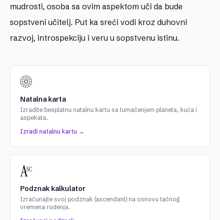
mudrosti, osoba sa ovim aspektom uči da bude
sopstveni učitelj. Put ka sreći vodi kroz duhovni
razvoj, introspekciju i veru u sopstvenu istinu.
Natalna karta
Izradite besplatnu natalnu kartu sa tumačenjem planeta, kuća i
aspekata.
Izradi natalnu kartu →
Podznak kalkulator
Izračunajte svoj podznak (ascendant) na osnovu tačnog
vremena rođenja.