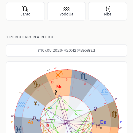
Jarac
Vodolija
Ribe
TRENUTNO NA NEBU
07.08.2026
20:42
Beograd
18°
25°
9
10
8
11
4°
0°
7
12
29°
6°
6°
29°