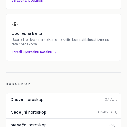
Izračunaj podznak →
Uporedna karta
Uporedite dve natalne karte i otkrijte kompatibilnost između
dva horoskopa.
Izradi uporednu natalnu →
HOROSKOP
Dnevni
horoskop
07. Aug
Nedeljni
horoskop
03–09. Aug
Mesečni
horoskop
avg.