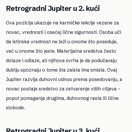
Retrogradni Jupiter u 2. kući
Ova pozicija ukazuje na karmičke lekcije vezane za
novac, vrednosti i osećaj lične sigurnosti. Osoba uči
da istinska vrednost ne leži u onome što poseduje,
već u onome što jeste. Materijalna sredstva često
dolaze i odlaze, ali njihova svrha je da podučavaju
dublju spoznaju o tome šta zaista ima smisla. Ovaj
Jupiter razvija duhovni odnos prema posedovanju, a
novac postaje sredstvo za ostvarenje viših ciljeva –
poput pomaganja drugima, duhovnog rasta ili lične
slobode.
Retrogradni Jupiter u 3. kući