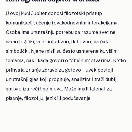
U ovoj kući Jupiter donosi filozofski pristup
komunikaciji, učenju i svakodnevnim interakcijama.
Osoba ima unutrašnju potrebu da razume svet ne
samo logički, već i intuitivno, duhovno, pa čak i
simbolički. Njene misli su često usmerene ka višim
temama, čak i kada govori o "običnim" stvarima. Retko
prihvata znanje zdravo za gotovo – uvek postoji
unutrašnji glas koji propituje, analizira i traži dublji
smisao iza reči i pojmova. Može imati talenat za
pisanje, filozofiju, jezik ili podučavanje.