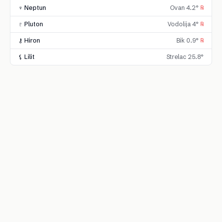
♆ Neptun
Ovan 4.2°
℞
♇ Pluton
Vodolija 4°
℞
⚷ Hiron
Bik 0.9°
℞
⚸ Lilit
Strelac 25.8°