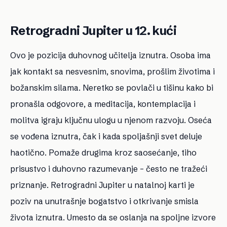
Retrogradni Jupiter u 12. kući
Ovo je pozicija duhovnog učitelja iznutra. Osoba ima
jak kontakt sa nesvesnim, snovima, prošlim životima i
božanskim silama. Neretko se povlači u tišinu kako bi
pronašla odgovore, a meditacija, kontemplacija i
molitva igraju ključnu ulogu u njenom razvoju. Oseća
se vođena iznutra, čak i kada spoljašnji svet deluje
haotično. Pomaže drugima kroz saosećanje, tiho
prisustvo i duhovno razumevanje – često ne tražeći
priznanje. Retrogradni Jupiter u natalnoj karti je
poziv na unutrašnje bogatstvo i otkrivanje smisla
života iznutra. Umesto da se oslanja na spoljne izvore