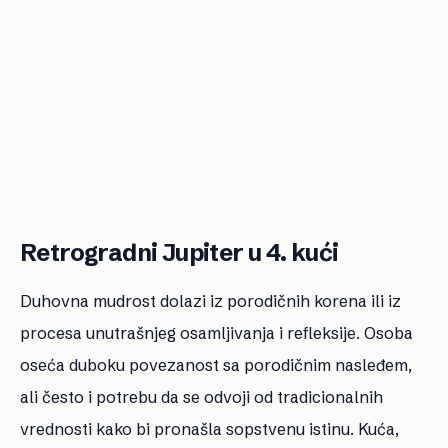
Retrogradni Jupiter u 4. kući
Duhovna mudrost dolazi iz porodičnih korena ili iz
procesa unutrašnjeg osamljivanja i refleksije. Osoba
oseća duboku povezanost sa porodičnim nasleđem,
ali često i potrebu da se odvoji od tradicionalnih
vrednosti kako bi pronašla sopstvenu istinu. Kuća,