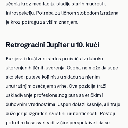
učenja kroz meditaciju, studije starih mudrosti,
introspekciju. Potreba za ličnom slobodom izražena
je kroz potragu za višim znanjem.
Retrogradni Jupiter u 10. kući
Karijera i društveni status proističu iz duboko
ukorenjenih ličnih uverenja. Osoba ne može da uspe
ako sledi puteve koji nisu u skladu sa njenim
unutrašnjim osećajem svrhe. Ova pozicija traži
usklađivanje profesionalnog puta sa etičkim i
duhovnim vrednostima. Uspeh dolazi kasnije, ali traje
duže jer je izgrađen na istini i autentičnosti. Postoji
potreba da se svet vidi iz šire perspektive i da se