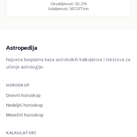
Osvetljenost: 30.2%
Udaljenost: 367.377 km
Astropedija
Najveća besplatna baza astroloških kalkulatora i tekstova za
učenje astrologije.
HOROSKOP
Dnevni horoskop
Nedeljni horoskop
Mesečni horoskop
KALKULATORI