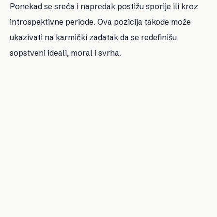
Ponekad se sreća i napredak postižu sporije ili kroz
introspektivne periode. Ova pozicija takođe može
ukazivati na karmički zadatak da se redefinišu
sopstveni ideali, moral i svrha.