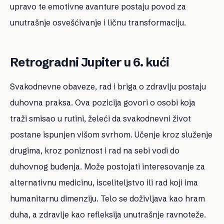
upravo te emotivne avanture postaju povod za
unutrašnje osvešćivanje i ličnu transformaciju.
Retrogradni Jupiter u 6. kući
Svakodnevne obaveze, rad i briga o zdravlju postaju
duhovna praksa. Ova pozicija govori o osobi koja
traži smisao u rutini, želeći da svakodnevni život
postane ispunjen višom svrhom. Učenje kroz služenje
drugima, kroz poniznost i rad na sebi vodi do
duhovnog buđenja. Može postojati interesovanje za
alternativnu medicinu, isceliteljstvo ili rad koji ima
humanitarnu dimenziju. Telo se doživljava kao hram
duha, a zdravlje kao refleksija unutrašnje ravnoteže.