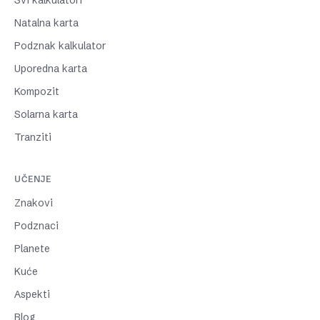
Svi kalkulatori
Natalna karta
Podznak kalkulator
Uporedna karta
Kompozit
Solarna karta
Tranziti
UČENJE
Znakovi
Podznaci
Planete
Kuće
Aspekti
Blog