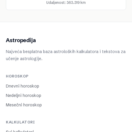
Udaljenost: 363.319 km
Astropedija
Najveća besplatna baza astroloških kalkulatora i tekstova za
učenje astrologije.
HOROSKOP
Dnevni horoskop
Nedeljni horoskop
Mesečni horoskop
KALKULATORI