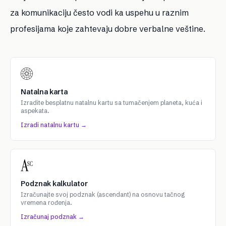
za komunikaciju često vodi ka uspehu u raznim
profesijama koje zahtevaju dobre verbalne veštine.
Natalna karta
Izradite besplatnu natalnu kartu sa tumačenjem planeta, kuća i
aspekata.
Izradi natalnu kartu →
Podznak kalkulator
Izračunajte svoj podznak (ascendant) na osnovu tačnog
vremena rođenja.
Izračunaj podznak →