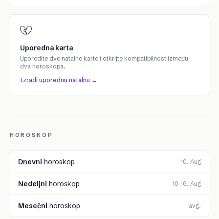
Uporedna karta
Uporedite dve natalne karte i otkrijte kompatibilnost između
dva horoskopa.
Izradi uporednu natalnu →
HOROSKOP
Dnevni
horoskop
10. Aug
Nedeljni
horoskop
10–16. Aug
Mesečni
horoskop
avg.