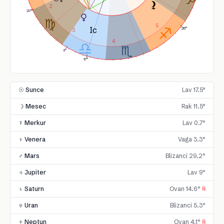
2
29°
5
26°
3
4
3°
17°
☉ Sunce
Lav 17.5°
☽ Mesec
Rak 11.5°
☿ Merkur
Lav 0.7°
♀ Venera
Vaga 3.3°
♂ Mars
Blizanci 29.2°
♃ Jupiter
Lav 9°
♄ Saturn
Ovan 14.6°
℞
♅ Uran
Blizanci 5.3°
♆ Neptun
Ovan 4.1°
℞