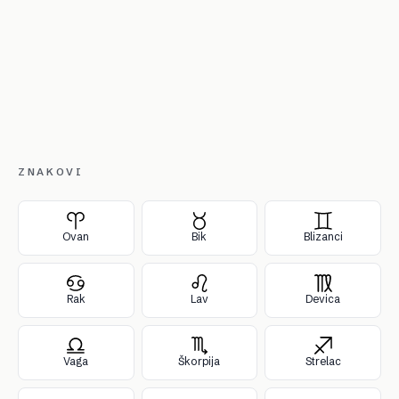
ZNAKOVI
Ovan
Bik
Blizanci
Rak
Lav
Devica
Vaga
Škorpija
Strelac