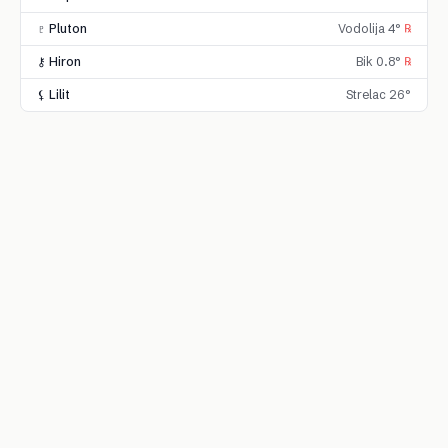
♇ Pluton
Vodolija 4°
℞
⚷ Hiron
Bik 0.8°
℞
⚸ Lilit
Strelac 26°