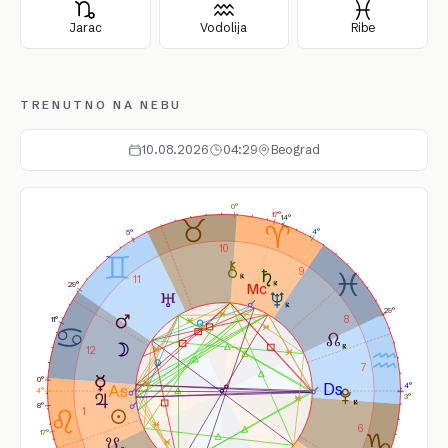
Jarac
Vodolija
Ribe
TRENUTNO NA NEBU
10.08.2026
04:29
Beograd
0°
17°
14°
4°
5°
10
9
11
29°
29°
8
11°
12
7
0°
4°
4°
3°
8°
1
6
17°