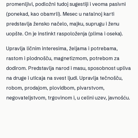
promenljivi, podložni tudoj sugestiji i veoma pasivni
(ponekad, kao obamrli). Mesec u natalnoj karti
predstavlja žensko načelo, majku, suprugu i ženu
uopšte. On je instinkt raspoloženja (plima i oseka).
Upravlja ličnim interesima, željama i potrebama,
rastom i plodnošču, magnetizmom, potrebom za
dodirom. Predstavlja narod i masu, sposobnost upliva
na druge i uticaja na svest ljudi. Upravlja tečnošču,
robom, prodajom, plovidbom, pivarstvom,
negovateljstvom, trgovinom i, u celini uzev, javnošću.