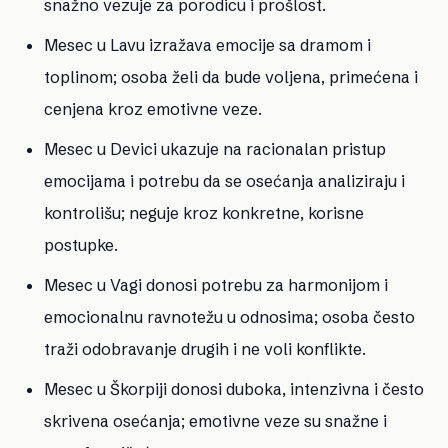
snažno vezuje za porodicu i prošlost.
Mesec u Lavu
izražava emocije sa dramom i
toplinom; osoba želi da bude voljena, primećena i
cenjena kroz emotivne veze.
Mesec u Devici
ukazuje na racionalan pristup
emocijama i potrebu da se osećanja analiziraju i
kontrolišu; neguje kroz konkretne, korisne
postupke.
Mesec u Vagi
donosi potrebu za harmonijom i
emocionalnu ravnotežu u odnosima; osoba često
traži odobravanje drugih i ne voli konflikte.
Mesec u Škorpiji
donosi duboka, intenzivna i često
skrivena osećanja; emotivne veze su snažne i