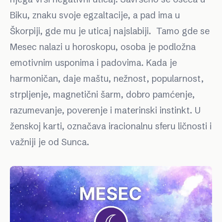
Biku, znaku svoje egzaltacije, a pad ima u
Škorpiji, gde mu je uticaj najslabiji. Tamo gde se
Mesec nalazi u horoskopu, osoba je podložna
emotivnim usponima i padovima. Kada je
harmoničan, daje maštu, nežnost, popularnost,
strpljenje, magnetični šarm, dobro pamćenje,
razumevanje, poverenje i materinski instinkt. U
ženskoj karti, označava iracionalnu sferu ličnosti i
važniji je od Sunca.