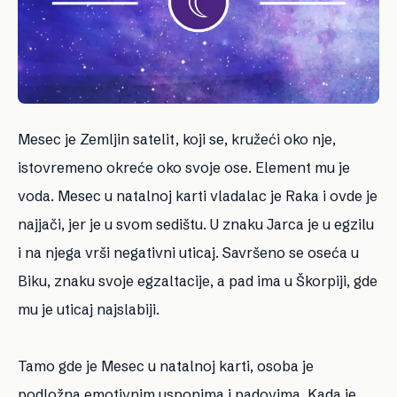
Mesec je Zemljin satelit, koji se, kružeći oko nje,
istovremeno okreće oko svoje ose. Element mu je
voda. Mesec u natalnoj karti vladalac je
Raka
i ovde je
najjači, jer je u svom sedištu. U znaku
Jarca
je u egzilu
i na njega vrši negativni uticaj. Savršeno se oseća u
Biku
, znaku svoje egzaltacije, a pad ima u
Škorpiji
, gde
mu je uticaj najslabiji.
Tamo gde je Mesec u natalnoj karti, osoba je
podložna emotivnim usponima i padovima. Kada je