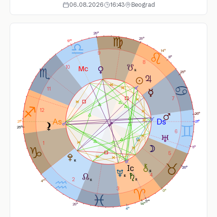
06.08.2026
16:43
Beograd
29°
29°
17°
14°
9
8°
8
10
25°
11
7
12
26°
21°
21°
25°
6
1
5°
5
20°
4
2
4°
3
0°
17°
14°
29°
4°