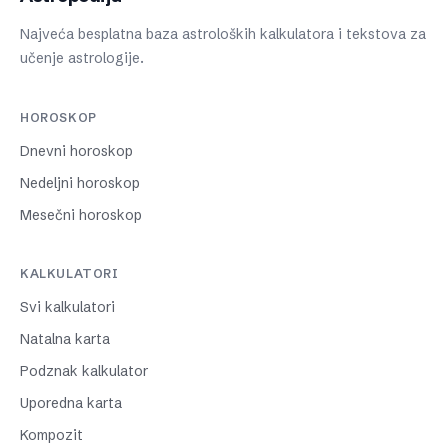
Najveća besplatna baza astroloških kalkulatora i tekstova za
učenje astrologije.
HOROSKOP
Dnevni horoskop
Nedeljni horoskop
Mesečni horoskop
KALKULATORI
Svi kalkulatori
Natalna karta
Podznak kalkulator
Uporedna karta
Kompozit