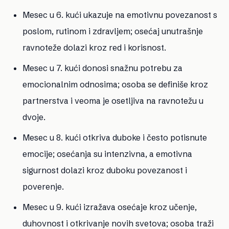
Mesec u 6. kući
ukazuje na emotivnu povezanost s
poslom, rutinom i zdravljem; osećaj unutrašnje
ravnoteže dolazi kroz red i korisnost.
Mesec u 7. kući
donosi snažnu potrebu za
emocionalnim odnosima; osoba se definiše kroz
partnerstva i veoma je osetljiva na ravnotežu u
dvoje.
Mesec u 8. kući
otkriva duboke i često potisnute
emocije; osećanja su intenzivna, a emotivna
sigurnost dolazi kroz duboku povezanost i
poverenje.
Mesec u 9. kući
izražava osećaje kroz učenje,
duhovnost i otkrivanje novih svetova; osoba traži