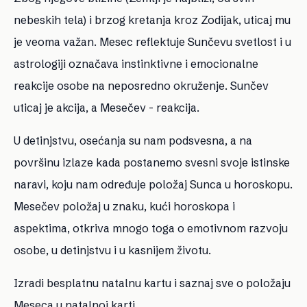
nebeskih tela) i brzog kretanja kroz Zodijak, uticaj mu
je veoma važan. Mesec reflektuje Sunčevu svetlost i u
astrologiji označava instinktivne i emocionalne
reakcije osobe na neposredno okruženje. Sunčev
uticaj je akcija, a Mesečev - reakcija.
U detinjstvu, osećanja su nam podsvesna, a na
površinu izlaze kada postanemo svesni svoje istinske
naravi, koju nam određuje
položaj Sunca
u horoskopu.
Mesečev položaj u
znaku
,
kući horoskopa
i
aspektima
, otkriva mnogo toga o emotivnom razvoju
osobe, u detinjstvu i u kasnijem životu.
Izradi besplatnu natalnu kartu i saznaj sve o položaju
Meseca u natalnoj karti.