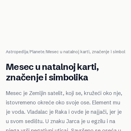
Astropedija
/
Planete
/
Mesec u natalnoj karti, značenje i simbolika
Mesec u natalnoj karti,
značenje i simbolika
Mesec je Zemljin satelit, koji se, kružeći oko nje,
istovremeno okreće oko svoje ose. Element mu
je voda. Vladalac je Raka i ovde je najjači, jer je
u svom sedištu. U znaku Jarca je u egzilu i na
njega vrši negativni uticaj. Savršeno se oseća u