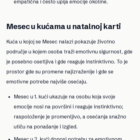
empatična i često upija emocije okoline.
Mesec u kućama u natalnoj karti
Kuća u kojoj se Mesec nalazi pokazuje životno
područje u kojem osoba traži emotivnu sigurnost, gde
je posebno osetljiva i gde reaguje instinktivno. To je
prostor gde su promene najizraženije i gde se
emotivne potrebe najviše osećaju.
Mesec u 1. kući
ukazuje na osobu koja svoje
emocije nosi na površini i reaguje instinktivno;
raspoloženje je promenljivo, a osećanja snažno
utiču na ponašanje i izgled.
Mesec u 2. kući
donosi potrebu za emotivnom