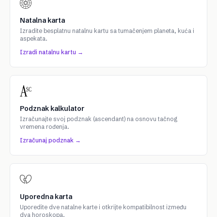
Natalna karta
Izradite besplatnu natalnu kartu sa tumačenjem planeta, kuća i
aspekata.
Izradi natalnu kartu →
Podznak kalkulator
Izračunajte svoj podznak (ascendant) na osnovu tačnog
vremena rođenja.
Izračunaj podznak →
Uporedna karta
Uporedite dve natalne karte i otkrijte kompatibilnost između
dva horoskopa.