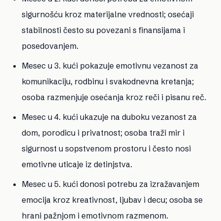
sigurnošću kroz materijalne vrednosti; osećaji
stabilnosti često su povezani s finansijama i
posedovanjem.
Mesec u 3. kući
pokazuje emotivnu vezanost za
komunikaciju, rodbinu i svakodnevna kretanja;
osoba razmenjuje osećanja kroz reči i pisanu reč.
Mesec u 4. kući
ukazuje na duboku vezanost za
dom, porodicu i privatnost; osoba traži mir i
sigurnost u sopstvenom prostoru i često nosi
emotivne uticaje iz detinjstva.
Mesec u 5. kući
donosi potrebu za izražavanjem
emocija kroz kreativnost, ljubav i decu; osoba se
hrani pažnjom i emotivnom razmenom.