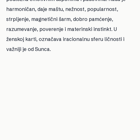
harmoničan, daje maštu, nežnost, popularnost,
strpljenje, magnetični šarm, dobro pamćenje,
razumevanje, poverenje i materinski instinkt. U
ženskoj karti, označava iracionalnu sferu ličnosti i
važniji je od Sunca.