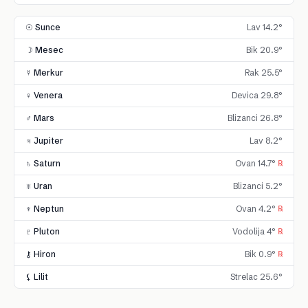
☉ Sunce
Lav 14.2°
☽ Mesec
Bik 20.9°
☿ Merkur
Rak 25.5°
♀ Venera
Devica 29.8°
♂ Mars
Blizanci 26.8°
♃ Jupiter
Lav 8.2°
♄ Saturn
Ovan 14.7°
℞
♅ Uran
Blizanci 5.2°
♆ Neptun
Ovan 4.2°
℞
♇ Pluton
Vodolija 4°
℞
⚷ Hiron
Bik 0.9°
℞
⚸ Lilit
Strelac 25.6°