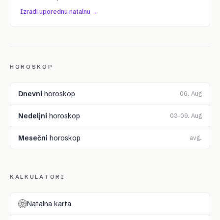
Izradi uporednu natalnu →
HOROSKOP
Dnevni
horoskop
06. Aug
Nedeljni
horoskop
03–09. Aug
Mesečni
horoskop
avg.
KALKULATORI
Natalna karta