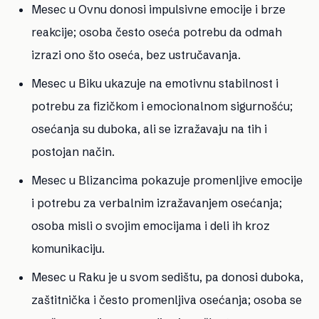
Mesec u Ovnu
donosi impulsivne emocije i brze
reakcije; osoba često oseća potrebu da odmah
izrazi ono što oseća, bez ustručavanja.
Mesec u Biku
ukazuje na emotivnu stabilnost i
potrebu za fizičkom i emocionalnom sigurnošću;
osećanja su duboka, ali se izražavaju na tih i
postojan način.
Mesec u Blizancima
pokazuje promenljive emocije
i potrebu za verbalnim izražavanjem osećanja;
osoba misli o svojim emocijama i deli ih kroz
komunikaciju.
Mesec u Raku
je u svom sedištu, pa donosi duboka,
zaštitnička i često promenljiva osećanja; osoba se