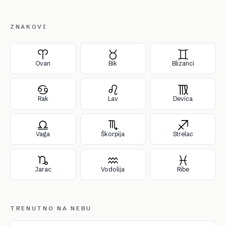
ZNAKOVI
Ovan
Bik
Blizanci
Rak
Lav
Devica
Vaga
Škorpija
Strelac
Jarac
Vodolija
Ribe
TRENUTNO NA NEBU