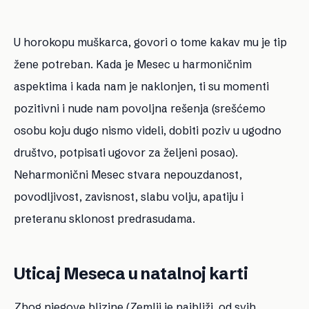
U horokopu muškarca, govori o tome kakav mu je tip
žene potreban. Kada je Mesec u
harmoničnim
aspektima
i kada nam je naklonjen, ti su momenti
pozitivni i nude nam povoljna rešenja (srešćemo
osobu koju dugo nismo videli, dobiti poziv u ugodno
društvo, potpisati ugovor za željeni posao).
Neharmonični Mesec stvara nepouzdanost,
povodljivost, zavisnost, slabu volju, apatiju i
preteranu sklonost predrasudama.
Uticaj Meseca u natalnoj karti
Zbog njegove blizine (Zemlji je najbliži, od svih