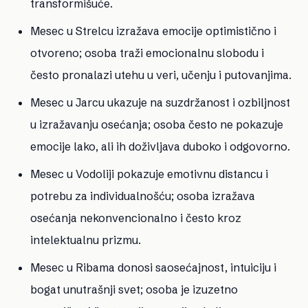
transformišuće.
Mesec u Strelcu
izražava emocije optimistično i
otvoreno; osoba traži emocionalnu slobodu i
često pronalazi utehu u veri, učenju i putovanjima.
Mesec u Jarcu
ukazuje na suzdržanost i ozbiljnost
u izražavanju osećanja; osoba često ne pokazuje
emocije lako, ali ih doživljava duboko i odgovorno.
Mesec u Vodoliji
pokazuje emotivnu distancu i
potrebu za individualnošću; osoba izražava
osećanja nekonvencionalno i često kroz
intelektualnu prizmu.
Mesec u Ribama
donosi saosećajnost, intuiciju i
bogat unutrašnji svet; osoba je izuzetno