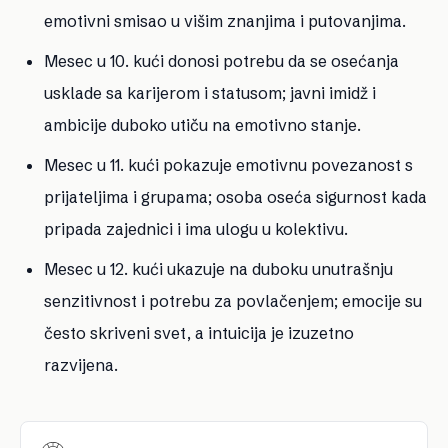
emotivni smisao u višim znanjima i putovanjima.
Mesec u 10. kući
donosi potrebu da se osećanja
usklade sa karijerom i statusom; javni imidž i
ambicije duboko utiču na emotivno stanje.
Mesec u 11. kući
pokazuje emotivnu povezanost s
prijateljima i grupama; osoba oseća sigurnost kada
pripada zajednici i ima ulogu u kolektivu.
Mesec u 12. kući
ukazuje na duboku unutrašnju
senzitivnost i potrebu za povlačenjem; emocije su
često skriveni svet, a intuicija je izuzetno
razvijena.