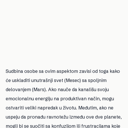
Sudbina osobe sa ovim aspektom zavisi od toga kako
će uskladiti unutrašnji svet (Mesec) sa spoljnim
delovanjem (Mars). Ako nauče da kanališu svoju
emocionalnu energiju na produktivan način, mogu
ostvariti veliki napredak u životu. Međutim, ako ne
uspeju da pronađu ravnotežu između ove dve planete,
mogli bi se suočiti sa konfuzijom ili frustracijama koje