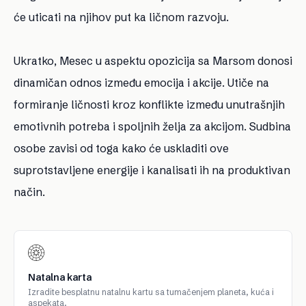
će uticati na njihov put ka ličnom razvoju.
Ukratko, Mesec u aspektu opozicija sa Marsom donosi
dinamičan odnos između emocija i akcije. Utiče na
formiranje ličnosti kroz konflikte između unutrašnjih
emotivnih potreba i spoljnih želja za akcijom. Sudbina
osobe zavisi od toga kako će uskladiti ove
suprotstavljene energije i kanalisati ih na produktivan
način.
Natalna karta
Izradite besplatnu natalnu kartu sa tumačenjem planeta, kuća i
aspekata.