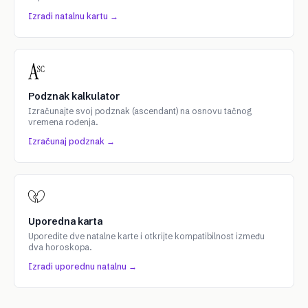
Izradi natalnu kartu →
Podznak kalkulator
Izračunajte svoj podznak (ascendant) na osnovu tačnog
vremena rođenja.
Izračunaj podznak →
Uporedna karta
Uporedite dve natalne karte i otkrijte kompatibilnost između
dva horoskopa.
Izradi uporednu natalnu →