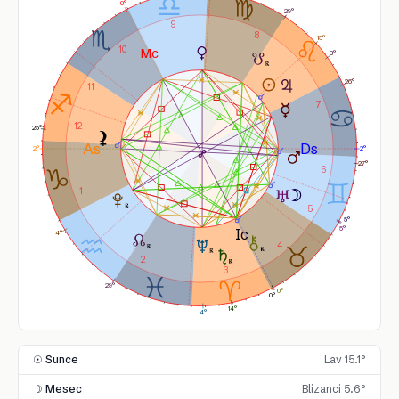
0°
29°
9
8
15°
10
8°
26°
11
7
12
25°
2°
2°
27°
6
1
5
5°
5°
4°
4
2
3
29°
0°
0°
14°
4°
☉ Sunce
Lav 15.1°
☽ Mesec
Blizanci 5.6°