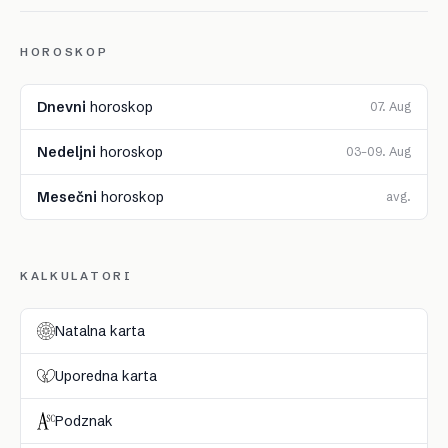
HOROSKOP
Dnevni
horoskop
07. Aug
Nedeljni
horoskop
03–09. Aug
Mesečni
horoskop
avg.
KALKULATORI
Natalna karta
Uporedna karta
Podznak