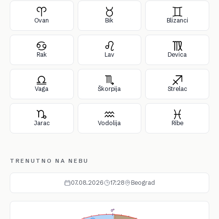
Ovan
Bik
Blizanci
Rak
Lav
Devica
Vaga
Škorpija
Strelac
Jarac
Vodolija
Ribe
TRENUTNO NA NEBU
07.08.2026
17:28
Beograd
0°