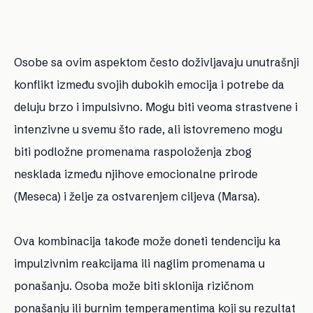
Osobe sa ovim aspektom često doživljavaju unutrašnji
konflikt između svojih dubokih emocija i potrebe da
deluju brzo i impulsivno. Mogu biti veoma strastvene i
intenzivne u svemu što rade, ali istovremeno mogu
biti podložne promenama raspoloženja zbog
nesklada između njihove emocionalne prirode
(Meseca) i želje za ostvarenjem ciljeva (Marsa).
Ova kombinacija takođe može doneti tendenciju ka
impulzivnim reakcijama ili naglim promenama u
ponašanju. Osoba može biti sklonija rizičnom
ponašanju ili burnim temperamentima koji su rezultat