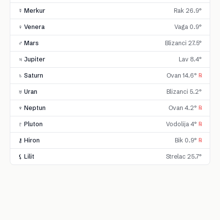
☿ Merkur
Rak 26.9°
♀ Venera
Vaga 0.9°
♂ Mars
Blizanci 27.5°
♃ Jupiter
Lav 8.4°
♄ Saturn
Ovan 14.6°
℞
♅ Uran
Blizanci 5.2°
♆ Neptun
Ovan 4.2°
℞
♇ Pluton
Vodolija 4°
℞
⚷ Hiron
Bik 0.9°
℞
⚸ Lilit
Strelac 25.7°